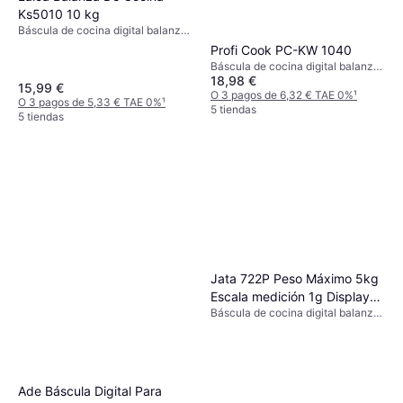
Ks5010 10 kg
Báscula de cocina digital balanza
de cocina, Tara, Medida de
Profi Cook PC-KW 1040
líquidos, Pies antideslizantes,
Báscula de cocina digital balanza
Peso (máximo) 10kg, Otras
18,98 €
de cocina, Tara, Pies
15,99 €
unidades de medida: Onza (oz),
antideslizantes, Apagado
O 3 pagos de 6,32 € TAE 0%
¹
Mililitro (ml), Gramo (g)
O 3 pagos de 5,33 € TAE 0%
¹
automático, Peso (máximo) 5kg,
5 tiendas
5 tiendas
Otras unidades de medida: Gramo
(g), Onza (oz), Mililitro (ml), Libra
(lb), Onza líquida (fl.oz)
Jata 722P Peso Máximo 5kg
Escala medición 1g Display
Báscula de cocina digital balanza
LCD 4 digitos
de cocina, Indicador de batería,
Apagado automático, Tara,
Indicador de sobrecarga, Peso
(máximo) 5kg, Otras unidades de
medida: Libra (lb), Mililitro (ml),
Ade Báscula Digital Para
Gramo (g)