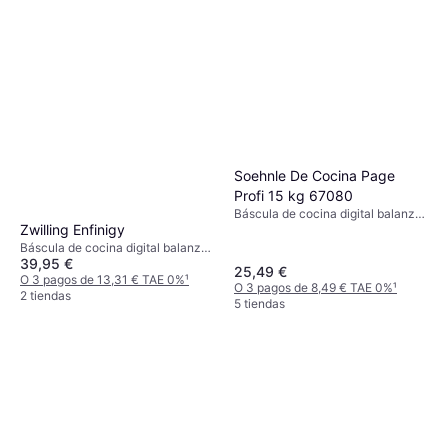
Soehnle De Cocina Page
Profi 15 kg 67080
Báscula de cocina digital balanza
Zwilling Enfinigy
de cocina, Tara, Apagado
automático, Indicador de
Báscula de cocina digital balanza
sobrecarga, Peso (máximo) 15kg,
39,95 €
de cocina, Tara, Medida de
25,49 €
Otras unidades de medida: Gramo
líquidos, Apagado automático,
O 3 pagos de 13,31 € TAE 0%
¹
O 3 pagos de 8,49 € TAE 0%
¹
(g)
Peso (máximo) 10kg, Otras
2 tiendas
5 tiendas
unidades de medida: Onza (oz),
Gramo (g)