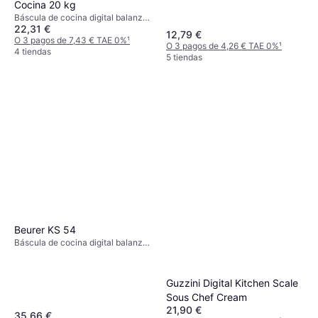
Cocina 20 kg
Báscula de cocina digital balanza
22,31 €
de cocina, Indicador de
12,79 €
sobrecarga, Tara, Apagado
O 3 pagos de 7,43 € TAE 0%
¹
O 3 pagos de 4,26 € TAE 0%
¹
automático, Indicador de batería,
4 tiendas
5 tiendas
Peso (máximo) 20kg, Otras
unidades de medida: Gramo (g),
Onza (oz), Mililitro (ml), Libra (lb)
Beurer KS 54
Báscula de cocina digital balanza
de cocina, Apto para lavavajillas,
Tara, Apagado automático,
Indicador de sobrecarga,
Guzzini Digital Kitchen Scale
Temporizador, Peso (máximo) 5kg,
Sous Chef Cream
Otras unidades de medida: Onza
21,90 €
(oz), Gramo (g)
35,66 €