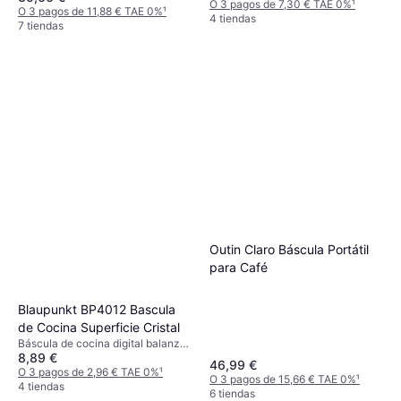
O 3 pagos de 7,30 € TAE 0%
¹
O 3 pagos de 11,88 € TAE 0%
¹
4 tiendas
7 tiendas
Outin Claro Báscula Portátil
para Café
Blaupunkt BP4012 Bascula
de Cocina Superficie Cristal
Báscula de cocina digital balanza
8,89 €
de cocina
46,99 €
O 3 pagos de 2,96 € TAE 0%
¹
O 3 pagos de 15,66 € TAE 0%
¹
4 tiendas
6 tiendas