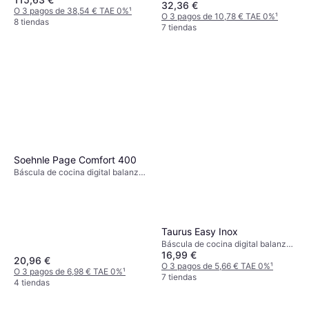
32,36 €
medida: Onza (oz), Gramo (g),
antideslizantes, Medida de
O 3 pagos de 38,54 € TAE 0%
¹
O 3 pagos de 10,78 € TAE 0%
¹
Libra (lb)
líquidos, Apto para lavavajillas,
8 tiendas
7 tiendas
Peso (máximo) 5kg, Otras
unidades de medida: Gramo (g),
Onza (oz), Mililitro (ml), Libra (lb),
Onza líquida (fl.oz)
Soehnle Page Comfort 400
Báscula de cocina digital balanza
de cocina, Apagado automático,
Pies antideslizantes, Tara, Peso
(máximo) 10kg, Otras unidades de
medida: Gramo (g)
Taurus Easy Inox
Báscula de cocina digital balanza
16,99 €
de cocina, Indicador de
20,96 €
sobrecarga, Indicador de batería,
O 3 pagos de 5,66 € TAE 0%
¹
O 3 pagos de 6,98 € TAE 0%
¹
Apagado automático, Medida de
7 tiendas
4 tiendas
líquidos, Tara, Peso (máximo) 5kg,
Otras unidades de medida: Onza