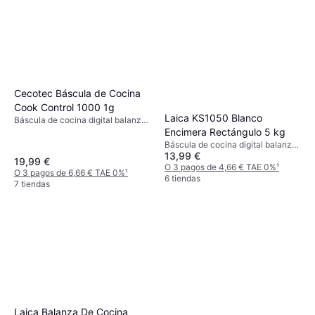
Cecotec Báscula de Cocina
Cook Control 1000 1g
Laica KS1050 Blanco
Báscula de cocina digital balanza
Encimera Rectángulo 5 kg
de cocina, Indicador de batería,
Apagado automático, Medida de
Báscula de cocina digital balanza
líquidos, Tara, Peso (máximo) 5kg,
13,99 €
de cocina, Tara, Peso (máximo)
19,99 €
Otras unidades de medida: Libra
5kg, Otras unidades de medida:
O 3 pagos de 4,66 € TAE 0%
¹
O 3 pagos de 6,66 € TAE 0%
¹
(lb), Mililitro (ml), Onza (oz), Gramo
Gramo (g), Onza (oz)
6 tiendas
7 tiendas
(g)
Laica Balanza De Cocina