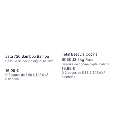
Tefal Béscula Cocina
Jata 720 Bamboo Bambú
BC50U3 5kg Roja
Báscula de cocina digital balanza
Báscula de cocina digital balanza
de cocina, Indicador de
15,99 €
de cocina, Tara, Otras unidades de
sobrecarga, Tara, Indicador de
16,99 €
medida: Gramo (g)
O 3 pagos de 5,33 € TAE 0%
¹
batería, Temporizador, Peso
O 3 pagos de 5,66 € TAE 0%
¹
6 tiendas
(máximo) 15kg, Otras unidades de
8 tiendas
medida: Gramo (g), Onza (oz),
Libra (lb), Onza líquida (fl.oz)