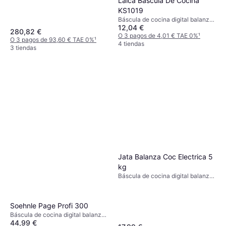
Laica Báscula De Cocina
(g)
KS1019
Báscula de cocina digital balanza
12,04 €
de cocina, Tara, Pies
280,82 €
antideslizantes, Apagado
O 3 pagos de 4,01 € TAE 0%
¹
O 3 pagos de 93,60 € TAE 0%
¹
automático, Peso (máximo) 5kg,
4 tiendas
3 tiendas
Otras unidades de medida: Gramo
(g), Onza (oz), Mililitro (ml), Libra
(lb)
Jata Balanza Coc Electrica 5
kg
Báscula de cocina digital balanza
de cocina, Indicador de
sobrecarga, Indicador de batería,
Apagado automático, Tara, Peso
Soehnle Page Profi 300
(máximo) 5kg, Otras unidades de
Báscula de cocina digital balanza
medida: Mililitro (ml), Onza (oz),
44,99 €
de cocina, Apagado automático,
Gramo (g)