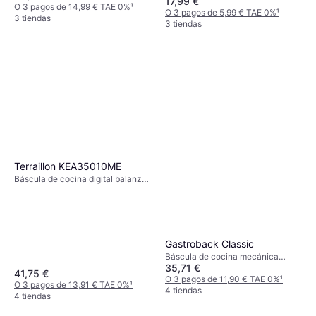
17,99 €
Pies antideslizantes, Tara, Otras
O 3 pagos de 14,99 € TAE 0%
¹
O 3 pagos de 5,99 € TAE 0%
¹
unidades de medida: Gramo (g),
3 tiendas
3 tiendas
Onza (oz)
Terraillon KEA35010ME
Báscula de cocina digital balanza
de cocina, Tara, Medida de
líquidos, Apagado automático,
Peso (máximo) 5kg, Otras
unidades de medida: Gramo (g),
Onza (oz), Mililitro (ml), Libra (lb),
Gastroback Classic
Onza líquida (fl.oz)
Báscula de cocina mecánica
35,71 €
balanza de cocina, Peso (máximo)
41,75 €
2kg, Otras unidades de medida:
O 3 pagos de 11,90 € TAE 0%
¹
O 3 pagos de 13,91 € TAE 0%
¹
Gramo (g)
4 tiendas
4 tiendas