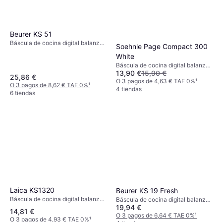
Beurer KS 51
Báscula de cocina digital balanza
Soehnle Page Compact 300
de cocina, Indicador de
White
sobrecarga, Tara, Medida de
Báscula de cocina digital balanza
líquidos, Apagado automático,
13,90 €
15,90 €
de cocina, Tara, Apagado
Peso (máximo) 5kg, Otras
25,86 €
automático, Pies antideslizantes,
O 3 pagos de 4,63 € TAE 0%
¹
unidades de medida: Gramo (g),
O 3 pagos de 8,62 € TAE 0%
¹
Peso (máximo) 5kg, Otras
4 tiendas
Onza (oz), Mililitro (ml), Libra (lb)
6 tiendas
unidades de medida: Onza (oz),
Gramo (g), Libra (lb)
Laica KS1320
Beurer KS 19 Fresh
Báscula de cocina digital balanza
Báscula de cocina digital balanza
de cocina, Tara, Medida de
19,94 €
de cocina, Tara, Medida de
14,81 €
líquidos, Peso (máximo) 5kg, Otras
líquidos, Apagado automático,
O 3 pagos de 6,64 € TAE 0%
¹
O 3 pagos de 4,93 € TAE 0%
¹