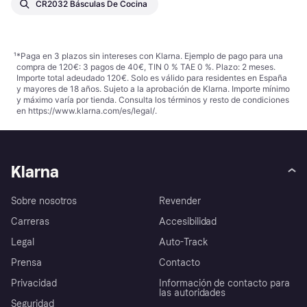
CR2032 Básculas De Cocina
¹
*Paga en 3 plazos sin intereses con Klarna. Ejemplo de pago para una
compra de 120€: 3 pagos de 40€, TIN 0 % TAE 0 %. Plazo: 2 meses.
Importe total adeudado 120€. Solo es válido para residentes en España
y mayores de 18 años. Sujeto a la aprobación de Klarna. Importe mínimo
y máximo varía por tienda. Consulta los términos y resto de condiciones
en
https://www.klarna.com/es/legal/
.
Klarna
Sobre nosotros
Revender
Carreras
Accesibilidad
Legal
Auto-Track
Prensa
Contacto
Privacidad
Información de contacto para
las autoridades
Seguridad