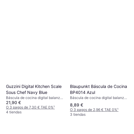
Blaupunkt Báscula de Cocina
Guzzini Digital Kitchen Scale
BP4014 Azul
Sous Chef Navy Blue
Báscula de cocina digital balanza
Báscula de cocina digital balanza
21,90 €
de cocina
de cocina
8,89 €
O 3 pagos de 7,30 € TAE 0%
¹
O 3 pagos de 2,96 € TAE 0%
¹
4 tiendas
3 tiendas