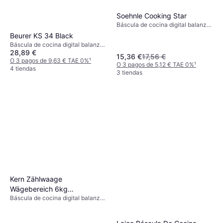
Soehnle Cooking Star
Báscula de cocina digital balanza
de cocina, Tara, Medida de
Beurer KS 34 Black
líquidos, Apagado automático,
Báscula de cocina digital balanza
Apto para lavavajillas, Peso
28,89 €
de cocina, Tara, Apagado
15,36 €
17,56 €
(máximo) 0.5kg, Otras unidades de
automático, Indicador de
O 3 pagos de 9,63 € TAE 0%
¹
medida: Gramo (g), Onza (oz),
O 3 pagos de 5,12 € TAE 0%
¹
sobrecarga, Peso (máximo) 15kg,
4 tiendas
Mililitro (ml), Onza líquida (fl.oz)
3 tiendas
Otras unidades de medida: Onza
(oz), Gramo (g), Libra (lb)
Kern Zählwaage
Wägebereich 6kg
Báscula de cocina digital balanza
Ziffernschritt 0,1g
de cocina, Tara, Apagado
Wägeplattform-
automático, Peso (máximo) 6kg,
B295xT225mm
Otras unidades de medida: Gramo