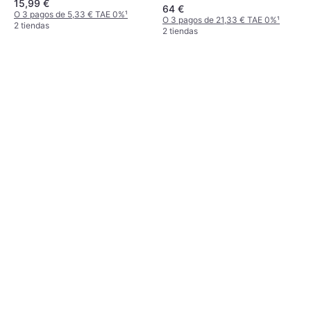
15,99 €
de cocina, Tara, Apagado
64 €
automático, Pies antideslizantes,
O 3 pagos de 5,33 € TAE 0%
¹
O 3 pagos de 21,33 € TAE 0%
¹
Peso (máximo) 10kg, Otras
2 tiendas
2 tiendas
unidades de medida: Gramo (g),
Onza (oz), Libra (lb)