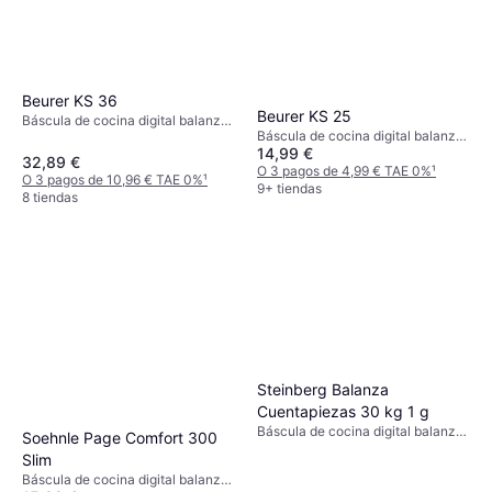
Beurer KS 36
Beurer KS 25
Báscula de cocina digital balanza
Báscula de cocina digital balanza
de cocina, Temporizador,
14,99 €
de cocina, Indicador de
Indicador de sobrecarga, Tara,
32,89 €
sobrecarga, Tara, Apagado
O 3 pagos de 4,99 € TAE 0%
¹
Apagado automático, Peso
O 3 pagos de 10,96 € TAE 0%
¹
automático, Apto para lavavajillas,
9+ tiendas
(máximo) 2kg, Otras unidades de
8 tiendas
Peso (máximo) 3kg, Otras
medida: Gramo (g), Onza (oz)
unidades de medida: Gramo (g),
Onza (oz), Libra (lb)
Steinberg Balanza
Cuentapiezas 30 kg 1 g
Báscula de cocina digital balanza
Soehnle Page Comfort 300
de cocina, Tara, Otras unidades de
Slim
medida: Gramo (g), Onza (oz),
Báscula de cocina digital balanza
Libra (lb)