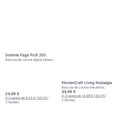
Soehnle Page Profi 200
Báscula de cocina digital balanza
de cocina, Tara, Pies
antideslizantes, Apagado
automático, Peso (máximo)
0.84kg, Otras unidades de medida:
Gramo (g)
KitchenCraft Living Nostalgia
Báscula de cocina mecánica
44,99 €
balanza de cocina, Apto para
24,99 €
lavavajillas, Peso (máximo) 4kg,
O 3 pagos de 14,99 € TAE 0%
¹
O 3 pagos de 8,33 € TAE 0%
¹
Otras unidades de medida: Onza
2 tiendas
3 tiendas
(oz), Gramo (g), Libra (lb)