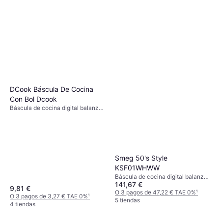
DCook Báscula De Cocina
Con Bol Dcook
Báscula de cocina digital balanza
de cocina, Tara, Otras unidades de
medida: Gramo (g)
Smeg 50's Style
KSF01WHWW
Báscula de cocina digital balanza
141,67 €
de cocina, Tara, Medida de
9,81 €
líquidos, Apagado automático,
O 3 pagos de 47,22 € TAE 0%
¹
O 3 pagos de 3,27 € TAE 0%
¹
Apto para lavavajillas, Pies
5 tiendas
4 tiendas
antideslizantes, Peso (máximo)
5kg, Otras unidades de medida: