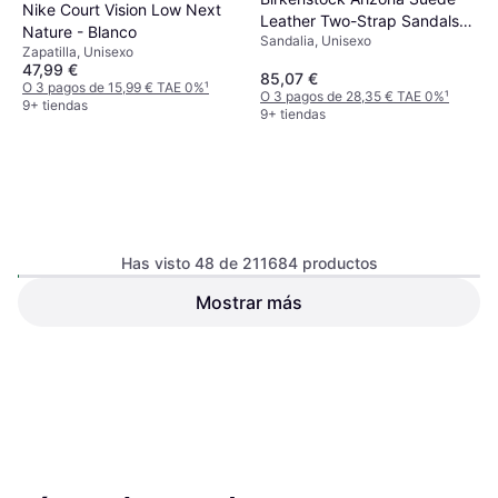
Nike Court Vision Low Next
Leather Two-Strap Sandals -
Nature - Blanco
Sandalia, Unisexo
Taupe
Zapatilla, Unisexo
47,99 €
85,07 €
O 3 pagos de 15,99 € TAE 0%
¹
O 3 pagos de 28,35 € TAE 0%
¹
9+ tiendas
9+ tiendas
Has visto 48 de 211684 productos
New Balance 9060 -
Mostrar más
Asics Gel-1130 M -
Black/Castlerock/Rain Cloud
White/Pure Silver
Zapatilla, Unisexo
Zapatilla de Running, Unisexo
70 €
94 €
O 3 pagos de 23,33 € TAE 0%
¹
O 3 pagos de 31,33 € TAE 0%
¹
9+ tiendas
9+ tiendas
1
2
3
...
783
...
1563