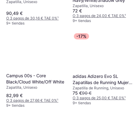
Navy/White/Shadow Grey
Zapatilla, Unisexo
Zapatilla, Unisexo
72 €
90,49 €
O 3 pagos de 24,00 € TAE 0%
¹
O 3 pagos de 30,16 € TAE 0%
¹
9+ tiendas
9+ tiendas
-17%
Campus 00s - Core
adidas Adizero Evo SL
Black/Cloud White/Off White
Zapatillas de Running Mujer -
Zapatilla, Unisexo
Zapatilla de Running, Unisexo
Negro
75 €
90 €
82,99 €
O 3 pagos de 25,00 € TAE 0%
¹
O 3 pagos de 27,66 € TAE 0%
¹
9+ tiendas
9+ tiendas