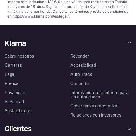
Importe total adeudado 120€. Solo es válido para residentes en España
y mayores de 18 años. Sujeto a la aprobación de Klarna. Importe mínimo
y máximo varía por tienda. Consulta los términos y resto de condiciones
en
https://www.klarna.com/es/legal/
.
Klarna
Sobre nosotros
Revender
Carreras
Accesibilidad
Legal
Auto-Track
Prensa
Contacto
Privacidad
Información de contacto para
las autoridades
Seguridad
Gobernanza corporativa
Sostenibilidad
Relaciones con inversores
Clientes