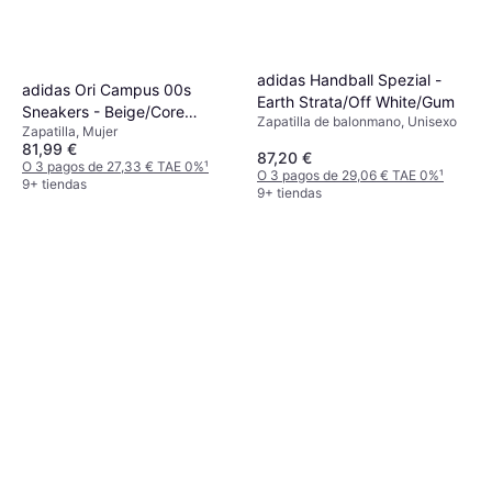
adidas Handball Spezial -
adidas Ori Campus 00s
Earth Strata/Off White/Gum
Sneakers - Beige/Core
Zapatilla de balonmano, Unisexo
Zapatilla, Mujer
Black/Off White
81,99 €
87,20 €
O 3 pagos de 27,33 € TAE 0%
¹
O 3 pagos de 29,06 € TAE 0%
¹
9+ tiendas
9+ tiendas