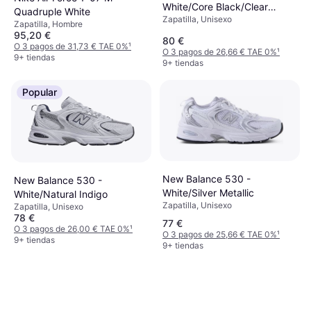
White/Core Black/Clear
Quadruple White
Zapatilla, Unisexo
Granite
Zapatilla, Hombre
95,20 €
80 €
O 3 pagos de 31,73 € TAE 0%
¹
O 3 pagos de 26,66 € TAE 0%
¹
9+ tiendas
9+ tiendas
Popular
New Balance 530 -
New Balance 530 -
White/Silver Metallic
White/Natural Indigo
Zapatilla, Unisexo
Zapatilla, Unisexo
78 €
77 €
O 3 pagos de 26,00 € TAE 0%
¹
O 3 pagos de 25,66 € TAE 0%
¹
9+ tiendas
9+ tiendas