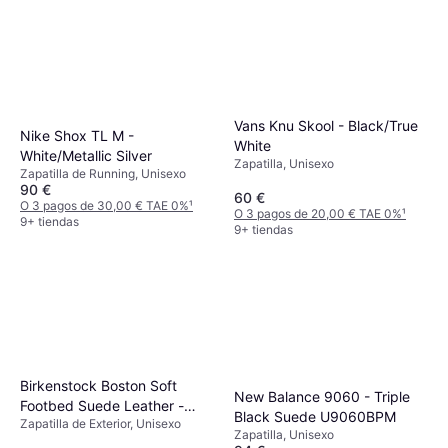
Vans Knu Skool - Black/True
Nike Shox TL M -
White
White/Metallic Silver
Zapatilla, Unisexo
Zapatilla de Running, Unisexo
90 €
60 €
O 3 pagos de 30,00 € TAE 0%
¹
O 3 pagos de 20,00 € TAE 0%
¹
9+ tiendas
9+ tiendas
Birkenstock Boston Soft
New Balance 9060 - Triple
Footbed Suede Leather -
Black Suede U9060BPM
Zapatilla de Exterior, Unisexo
Taupe
Zapatilla, Unisexo