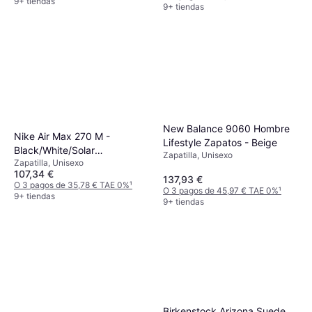
9+ tiendas
9+ tiendas
New Balance 9060 Hombre
Nike Air Max 270 M -
Lifestyle Zapatos - Beige
Black/White/Solar
Zapatilla, Unisexo
Zapatilla, Unisexo
Red/Anthracite
107,34 €
137,93 €
O 3 pagos de 35,78 € TAE 0%
¹
O 3 pagos de 45,97 € TAE 0%
¹
9+ tiendas
9+ tiendas
Birkenstock Arizona Suede