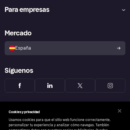
Ayuda
Promesa de protección contra
Para empresas
el fraude
Inicio de sesión
Nuestra promesa
Asistencia al comerciante
Portal de desarrolladores
Klarna app
Bienestar financiero
Acceso empresas
Estado operativo
Mercado
Directorio de tiendas
Configuración de privacidad
Vende con Klarna
Plataformas y socios
Política de protección al
comprador de Klarna
Tu derecho de desistimiento
España
Reclamaciones
Síguenos
Cookies y privacidad
Usamos cookies para que el sitio web funcione correctamente,
personalizar tu experiencia y analizar cómo navegas. También