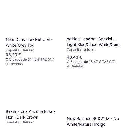
adidas Handball Spezial -
Nike Dunk Low Retro M -
Light Blue/Cloud White/Gum
White/Grey Fog
Zapatilla, Unisexo
Zapatilla, Unisexo
95,20 €
40,43 €
O 3 pagos de 31,73 € TAE 0%
¹
O 3 pagos de 13,47 € TAE 0%
¹
9+ tiendas
9+ tiendas
Birkenstock Arizona Birko-
Flor - Dark Brown
New Balance 408V1 M - Nb
Sandalia, Unisexo
White/Natural Indigo