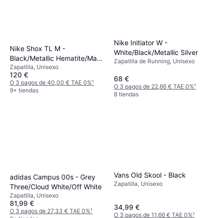
Nike Initiator W -
Nike Shox TL M -
White/Black/Metallic Silver
Black/Metallic Hematite/Max
Zapatilla de Running, Unisexo
Zapatilla, Unisexo
Orange
120 €
68 €
O 3 pagos de 40,00 € TAE 0%
¹
O 3 pagos de 22,66 € TAE 0%
¹
9+ tiendas
8 tiendas
Vans Old Skool - Black
adidas Campus 00s - Grey
Zapatilla, Unisexo
Three/Cloud White/Off White
Zapatilla, Unisexo
81,99 €
34,99 €
O 3 pagos de 27,33 € TAE 0%
¹
O 3 pagos de 11,66 € TAE 0%
¹