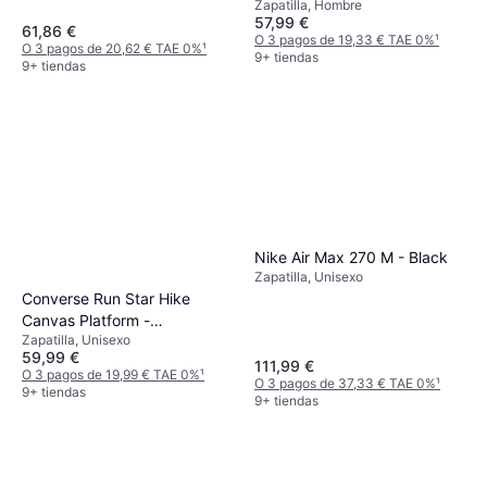
Zapatilla, Hombre
57,99 €
61,86 €
O 3 pagos de 19,33 € TAE 0%
¹
O 3 pagos de 20,62 € TAE 0%
¹
9+ tiendas
9+ tiendas
Nike Air Max 270 M - Black
Zapatilla, Unisexo
Converse Run Star Hike
Canvas Platform -
Zapatilla, Unisexo
Black/White/Gum
59,99 €
111,99 €
O 3 pagos de 19,99 € TAE 0%
¹
O 3 pagos de 37,33 € TAE 0%
¹
9+ tiendas
9+ tiendas