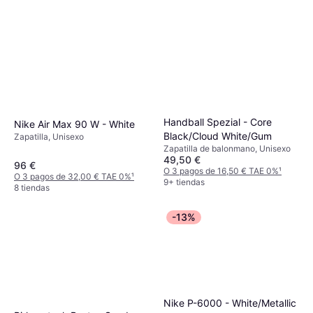
Handball Spezial - Core
Nike Air Max 90 W - White
Black/Cloud White/Gum
Zapatilla, Unisexo
Zapatilla de balonmano, Unisexo
49,50 €
96 €
O 3 pagos de 16,50 € TAE 0%
¹
O 3 pagos de 32,00 € TAE 0%
¹
9+ tiendas
8 tiendas
-13%
Nike P-6000 - White/Metallic