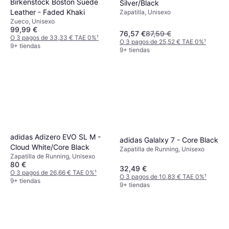
Birkenstock Boston Suede
Silver/Black
Leather - Faded Khaki
Zapatilla, Unisexo
Zueco, Unisexo
99,99 €
76,57 €
87,59 €
O 3 pagos de 33,33 € TAE 0%
¹
O 3 pagos de 25,52 € TAE 0%
¹
9+ tiendas
9+ tiendas
adidas Adizero EVO SL M -
adidas Galalxy 7 - Core Black
Cloud White/Core Black
Zapatilla de Running, Unisexo
Zapatilla de Running, Unisexo
80 €
32,49 €
O 3 pagos de 26,66 € TAE 0%
¹
O 3 pagos de 10,83 € TAE 0%
¹
9+ tiendas
9+ tiendas