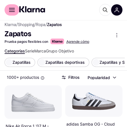
Comprar con Klarna
Para empresas
Klarna
/
Shopping
/
Ropa
/
Zapatos
Zapatos
Prueba pagos flexibles con
Aprende cómo
Categorías
Serie
Marca
Grupo Objetivo
Zapatillas
Zapatillas deportivas
Zapatillas y S
1000+ productos
Filtros
Popularidad
adidas Samba OG - Cloud
Nike Air Force 1 '07 M -