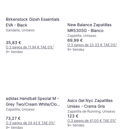
Birkenstock Gizeh Essentials
New Balance Zapatillas
EVA - Black
Sandalia, Unisexo
MR530SG - Blanco
Zapatilla, Unisexo
69,99 €
35,83 €
O 3 pagos de 23,33 € TAE 0%
¹
O 3 pagos de 11,94 € TAE 0%
¹
9+ tiendas
9+ tiendas
adidas Handball Spezial M -
Asics Gel Nyc Zapatillas
Grey Two/Cream White/Cloud
Unisex - Crema Gris
Zapatilla, Unisexo
White
Zapatilla de Running, Unisexo
123 €
73,27 €
O 3 pagos de 41,00 € TAE 0%
¹
O 3 pagos de 24,42 € TAE 0%
¹
9+ tiendas
9+ tiendas