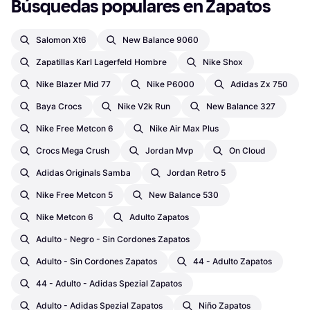
Búsquedas populares en Zapatos
Salomon Xt6
New Balance 9060
Zapatillas Karl Lagerfeld Hombre
Nike Shox
Nike Blazer Mid 77
Nike P6000
Adidas Zx 750
Baya Crocs
Nike V2k Run
New Balance 327
Nike Free Metcon 6
Nike Air Max Plus
Crocs Mega Crush
Jordan Mvp
On Cloud
Adidas Originals Samba
Jordan Retro 5
Nike Free Metcon 5
New Balance 530
Nike Metcon 6
Adulto Zapatos
Adulto - Negro - Sin Cordones Zapatos
Adulto - Sin Cordones Zapatos
44 - Adulto Zapatos
44 - Adulto - Adidas Spezial Zapatos
Adulto - Adidas Spezial Zapatos
Niño Zapatos