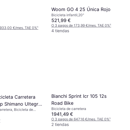
Woom GO 4 25 Única Rojo
Bicicleta infantil,20"
521,99 €
O 3 pagos de 173,99 €/mes. TAE 0%
¹
 933,00 €/mes. TAE 0%
¹
4 tiendas
Bianchi Sprint Icr 105 12s
cicleta Carretera
Road Bike
p Shimano Ultegra
Bicicleta de carretera
arretera, Bicicleta de
1941,49 €
O 3 pagos de 647,16 €/mes. TAE 0%
¹
€
2 tiendas