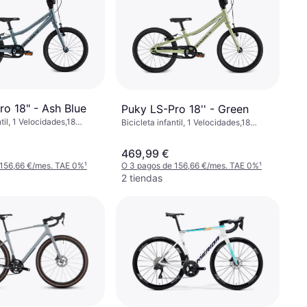
ro 18" - Ash Blue
Puky LS-Pro 18'' - Green
ntil, 1 Velocidades,18
Bicicleta infantil, 1 Velocidades,18
pulgadas
469,99 €
 156,66 €/mes. TAE 0%
¹
O 3 pagos de 156,66 €/mes. TAE 0%
¹
2 tiendas