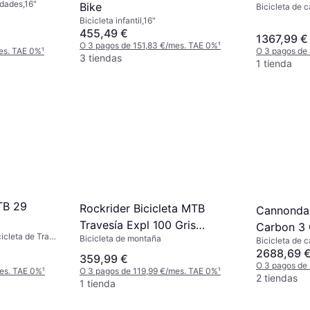
cidades,16"
Bike
Bicicleta de c
grava
Bicicleta infantil,16"
455,49 €
1367,99 €
O 3 pagos de 151,83 €/mes. TAE 0%
¹
es. TAE 0%
¹
O 3 pagos de
3 tiendas
1 tienda
TB 29
Rockrider Bicicleta MTB
Cannonda
Travesía Expl 100 Gris
Carbon 3 
cleta de Trail,
Bicicleta de montaña
Semirrígida 29 Cuadro
Bicicleta de c
Bike
ry,29"
grava,28"
2688,69 
Aluminio
359,99 €
O 3 pagos de
mes. TAE 0%
¹
O 3 pagos de 119,99 €/mes. TAE 0%
¹
2 tiendas
1 tienda