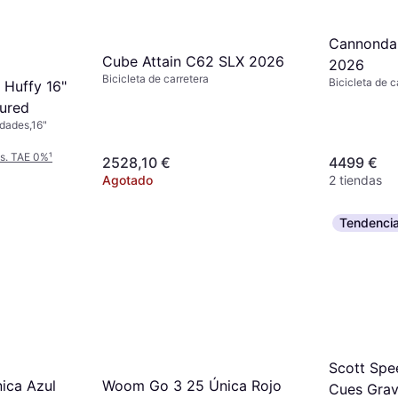
Cannondal
Cube Attain C62 SLX 2026
2026
Bicicleta de carretera
Bicicleta de c
 Huffy 16"
oured
cidades,16"
es. TAE 0%
¹
2528,10 €
4499 €
Agotado
2 tiendas
Tendenci
Scott Spe
Woom Go 3 25 Única Rojo
ica Azul
Cues Grav