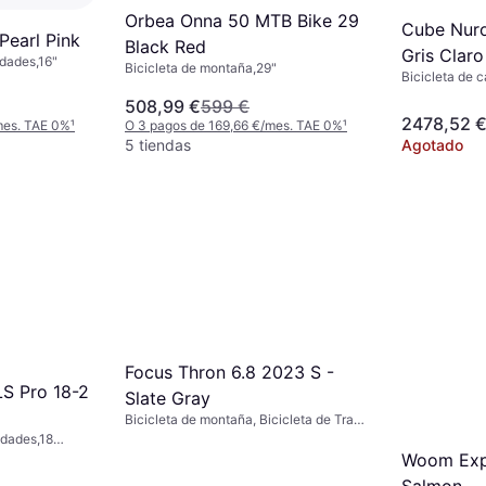
Orbea Onna 50 MTB Bike 29
Cube Nur
Pearl Pink
Black Red
Gris Clar
cidades,16"
Bicicleta de montaña,29"
Bicicleta de c
508,99 €
599 €
2478,52 
mes. TAE 0%
¹
O 3 pagos de 169,66 €/mes. TAE 0%
¹
5 tiendas
Agotado
Focus Thron 6.8 2023 S -
LS Pro 18-2
Slate Gray
Bicicleta de montaña, Bicicleta de Trail,
12 Velocidades,29"
cidades,18
Woom Exp