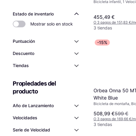
Bicicleta infantil, 1 Velo
Estado de inventario
455,49 €
O 3 pagos de 151,83 €/m
Mostrar solo en stock
3 tiendas
Puntuación
-15%
Descuento
Tiendas
Propiedades del 
Orbea Onna 50 M
producto
White Blue
Bicicleta de montaña, Bici
Año de Lanzamiento
Bicicleta de Cross Count
508,99 €
599 €
Velocidades
O 3 pagos de 169,66 €/
3 tiendas
Serie de Velocidad