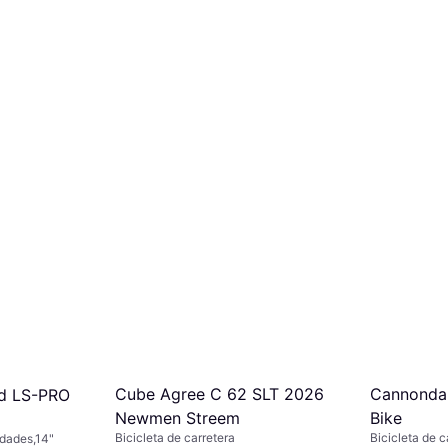
Cannondal
Cube Agree C 62 SLT 2026
ad LS-PRO
Bike
Newmen Streem
Bicicleta de c
Bicicleta de carretera
cidades,14"