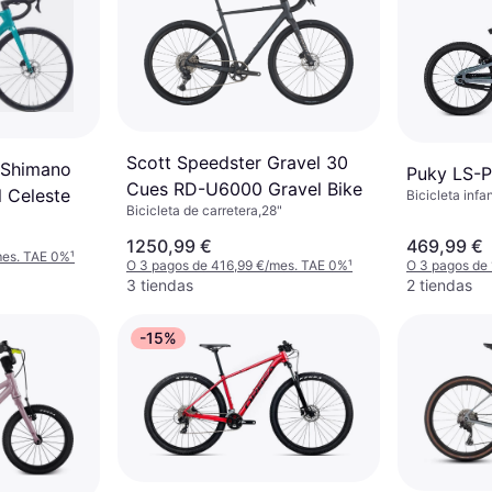
Scott Speedster Gravel 30
R Shimano
Puky LS-P
Cues RD-U6000 Gravel Bike
l Celeste
Bicicleta infa
Bicicleta de carretera,28"
pulgadas
1250,99 €
469,99 €
mes. TAE 0%
¹
O 3 pagos de 416,99 €/mes. TAE 0%
¹
O 3 pagos de
3 tiendas
2 tiendas
-15%