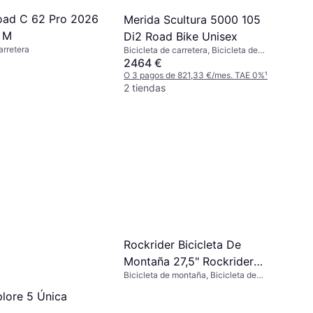
oad C 62 Pro 2026
Merida Scultura 5000 105
o M
Di2 Road Bike Unisex
arretera
Bicicleta de carretera, Bicicleta de
carreras
2464 €
O 3 pagos de 821,33 €/mes. TAE 0%
¹
€
2 tiendas
Rockrider Bicicleta De
Montaña 27,5" Rockrider
Bicicleta de montaña, Bicicleta de
Expl 50 Gris Oscuro
Trail,27.5"
lore 5 Única