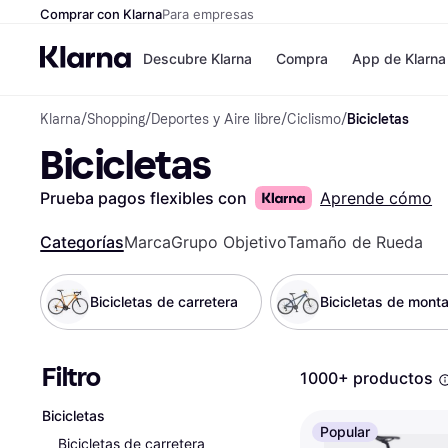
Comprar con Klarna
Para empresas
Descubre Klarna
Compra
App de Klarna
Klarna
/
Shopping
/
Deportes y Aire libre
/
Ciclismo
/
Bicicletas
Formas de pag
Tiendas
Bicicletas
Formas de pago
MediaMarkt
Paga ahora
Shein
Paga en 3 plazos
Zalando Priv
Prueba pagos flexibles con
Aprende cómo
Paga en 30 días
Zara
Financiación
JD Sports
Categorías
Marca
Grupo Objetivo
Tamaño de Rueda
Klarna en Apple 
Bicicletas de carretera
Bicicletas de mont
Directorio de tie
Filtro
1000+ productos
Bicicletas
Popular
Bicicletas de carretera