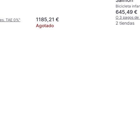
Salmon
Bicicleta infa
645,49 €
O 3 pagos de
1185,21 €
mes. TAE 0%
¹
2 tiendas
Agotado