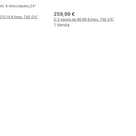
ntil, 8 Velocidades,24"
259,99 €
 215,16 €/mes. TAE 0%
¹
O 3 pagos de 86,66 €/mes. TAE 0%
¹
1 tienda