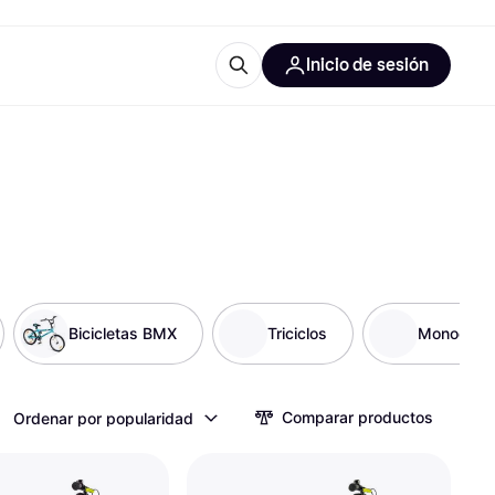
Inicio de sesión
Más información
les de oficina
Qué es Klarna?
Bicicletas BMX
Triciclos
Monociclo
las categorías
Comparar productos
Ordenar por popularidad