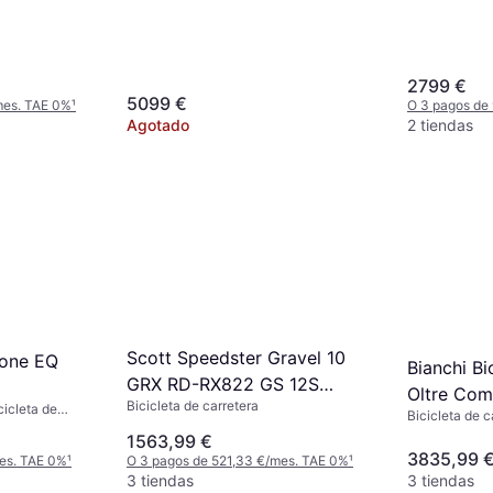
2799 €
5099 €
mes. TAE 0%
¹
O 3 pagos de
Agotado
2 tiendas
Scott Speedster Gravel 10
tone EQ
Bianchi Bi
GRX RD-RX822 GS 12S
Oltre Com
Bicicleta de carretera
Gravel Bike Beige
cicleta de
Bicicleta de c
Di2 12V
carreras,28"
1563,99 €
3835,99 
mes. TAE 0%
¹
O 3 pagos de 521,33 €/mes. TAE 0%
¹
3 tiendas
3 tiendas