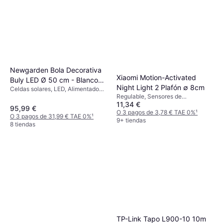
Newgarden Bola Decorativa
Xiaomi Motion-Activated
Buly LED Ø 50 cm - Blanco
Night Light 2 Plafón ∅ 8cm
Celdas solares, LED, Alimentado
Iluminación de Suelo
Regulable, Sensores de
por batería, Transparente, Blanco,
11,34 €
movimiento, Blanco, Plástico
Plástico
95,99 €
O 3 pagos de 3,78 € TAE 0%
¹
O 3 pagos de 31,99 € TAE 0%
¹
9+ tiendas
8 tiendas
TP-Link Tapo L900-10 10m