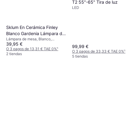
T2 55"-65" Tira de luz
LED
Sklum En Cerámica Finley
Blanco Gardenia Lámpara de
Lámpara de mesa, Blanco,
mesa
39,95 €
Cerámica, Casquillo de Lámpara:
99,99 €
E27
O 3 pagos de 13,31 € TAE 0%
¹
O 3 pagos de 33,33 € TAE 0%
¹
2 tiendas
5 tiendas