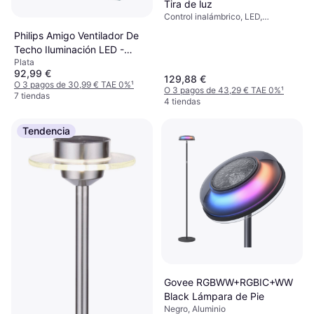
Tira de luz
Control inalámbrico, LED,
Regulable, Blanco, Plástico, Clase
Philips Amigo Ventilador De
IP: IP67
Techo Iluminación LED -
Plata
Blanco
92,99 €
129,88 €
O 3 pagos de 30,99 € TAE 0%
¹
O 3 pagos de 43,29 € TAE 0%
¹
7 tiendas
4 tiendas
Tendencia
Govee RGBWW+RGBIC+WW
Black Lámpara de Pie
Negro, Aluminio