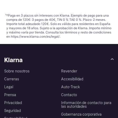
¹
*Paga en 3 plazos sin intereses con Klarna. Ejemplo de pago para una
compra de 120€: 3 pagos de 40€, TIN 0 % TAE 0 %. Plazo: 2 meses.
Importe total adeudado 120€. Solo es válido para residentes en España
y mayores de 18 años. Sujeto a la aprobación de Klarna. Importe mínimo
y máximo varía por tienda. Consulta los términos y resto de condiciones
en
https://www.klarna.com/es/legal/
.
Klarna
Sobre nosotros
Revender
Carreras
Accesibilidad
Legal
Auto-Track
Prensa
Contacto
Privacidad
Información de contacto para
las autoridades
Seguridad
Gobernanza corporativa