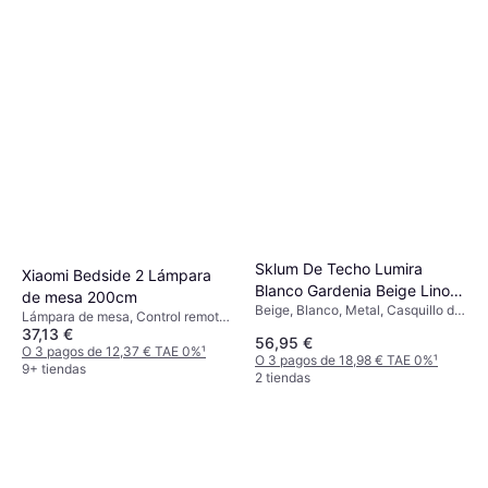
Philips Hue Econic Waca EU
1x15W 24V Farola 100cm
Regulable, LED, Negro, Blanco,
189,99 €
Aluminio, Vidrio, Clase IP: IP44
O 3 pagos de 63,33 € TAE 0%
¹
6 tiendas
Sklum De Techo Lumira
Xiaomi Bedside 2 Lámpara
Blanco Gardenia Beige Lino
de mesa 200cm
Beige, Blanco, Metal, Casquillo de
Ø55 Cm Lámpara Colgante
Lámpara de mesa, Control remoto,
Lámpara: E27
37,13 €
Blanco
56,95 €
O 3 pagos de 12,37 € TAE 0%
¹
O 3 pagos de 18,98 € TAE 0%
¹
9+ tiendas
2 tiendas