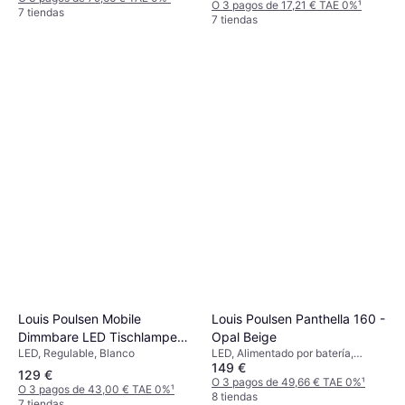
O 3 pagos de 17,21 € TAE 0%
¹
7 tiendas
7 tiendas
Louis Poulsen Mobile
Louis Poulsen Panthella 160 -
Dimmbare LED Tischlampe
Opal Beige
LED, Regulable, Blanco
LED, Alimentado por batería,
Panthella 160
149 €
Beige, Plástico, Clase IP: IP44
129 €
O 3 pagos de 49,66 € TAE 0%
¹
O 3 pagos de 43,00 € TAE 0%
¹
8 tiendas
7 tiendas