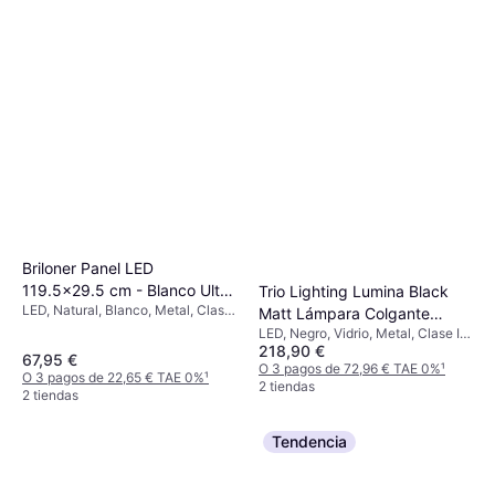
Briloner Panel LED
119.5x29.5 cm - Blanco Ultra
Trio Lighting Lumina Black
LED, Natural, Blanco, Metal, Clase
Plano Plafón
Matt Lámpara Colgante
IP: IP20
LED, Negro, Vidrio, Metal, Clase IP:
93cm
218,90 €
IP20, Casquillo de Lámpara: E14
67,95 €
O 3 pagos de 72,96 € TAE 0%
¹
O 3 pagos de 22,65 € TAE 0%
¹
2 tiendas
2 tiendas
Tendencia