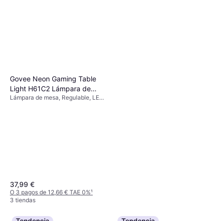
Govee Neon Gaming Table
Light H61C2 Lámpara de
Lámpara de mesa, Regulable, LED,
mesa
Multicolor, Negro, Blanco
37,99 €
O 3 pagos de 12,66 € TAE 0%
¹
3 tiendas
Tendencia
Tendencia