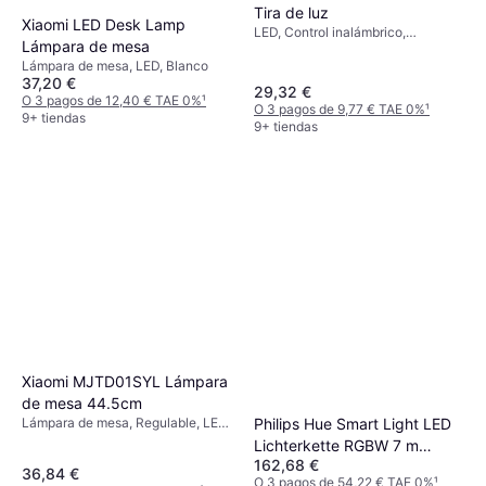
Tira de luz
Xiaomi LED Desk Lamp
LED, Control inalámbrico,
Lámpara de mesa
Multicolor, Clase IP: IP20
Lámpara de mesa, LED, Blanco
37,20 €
29,32 €
O 3 pagos de 12,40 € TAE 0%
¹
O 3 pagos de 9,77 € TAE 0%
¹
9+ tiendas
9+ tiendas
Xiaomi MJTD01SYL Lámpara
de mesa 44.5cm
Lámpara de mesa, Regulable, LED,
Philips Hue Smart Light LED
Control inalámbrico, Blanco
Lichterkette RGBW 7 m
162,68 €
Cadena de Luces
36,84 €
O 3 pagos de 54,22 € TAE 0%
¹