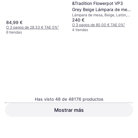
&Tradition Flowerpot VP3
Grey Beige Lámpara de mesa
Lámpara de mesa, Beige, Latón,
50cm
240 €
Metal, Clase IP: IP20, Casquillo de
84,99 €
Lámpara: E27
O 3 pagos de 80,00 € TAE 0%
¹
O 3 pagos de 28,33 € TAE 0%
¹
4 tiendas
6 tiendas
Has visto 48 de 48176 productos
Eufy - Videocámara
Mostrar más
Paulmann URail LED Tubo
Vigilancia S120 Aplique de
Negro 3.000 K Foco
LED, Negro, Blanco, Clase IP: IP20
pared
LED, Negro
26,43 €
79,99 €
O 3 pagos de 8,81 € TAE 0%
¹
O 3 pagos de 26,66 € TAE 0%
¹
4 tiendas