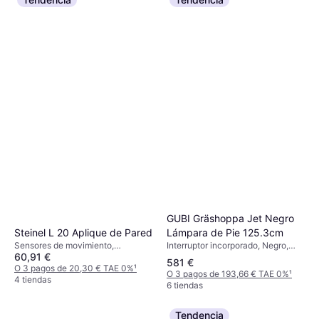
Menu JWDA Lámpara de Pie
150cm
Regulable, Blanco, Vidrio, Acero,
1305 €
Mármol, Latón, Metal, Casquillo de
Lámpara: E27
O 3 pagos de 435,00 € TAE 0%
¹
4 tiendas
GUBI Gräshoppa Jet Negro
Lámpara de Pie 125.3cm
Steinel L 20 Aplique de Pared
Interruptor incorporado, Negro,
Sensores de movimiento,
60,91 €
Latón, Acero, Clase IP: IP20,
Regulable, Rojo, Gris, Plata,
581 €
Casquillo de Lámpara: E14
Blanco, Negro, Aluminio, Acero
O 3 pagos de 20,30 € TAE 0%
¹
O 3 pagos de 193,66 € TAE 0%
¹
Inoxidable, Acero inoxidable,
4 tiendas
6 tiendas
Plástico, Aluminio, Acero, Clase IP:
IP20, IP67, IP44, Casquillo de
Lámpara: E27
Tendencia