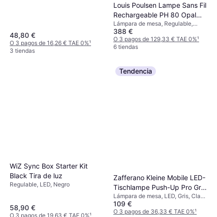
Louis Poulsen Lampe Sans Fil
Rechargeable PH 80 Opal
Lámpara de mesa, Regulable,
Blanc Lámpara de mesa
388 €
Blanco, Vidrio, Aluminio, Plástico,
48,80 €
Clase IP: IP44
O 3 pagos de 129,33 € TAE 0%
¹
O 3 pagos de 16,26 € TAE 0%
¹
6 tiendas
3 tiendas
Tendencia
WiZ Sync Box Starter Kit
Black Tira de luz
Zafferano Kleine Mobile LED-
Regulable, LED, Negro
Tischlampe Push-Up Pro Gris
Lámpara de mesa, LED, Gris, Clase
Oscuro Lámpara de mesa
109 €
IP: IP20
58,90 €
O 3 pagos de 36,33 € TAE 0%
¹
O 3 pagos de 19,63 € TAE 0%
¹