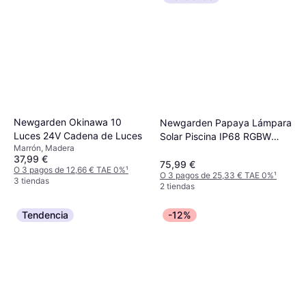
Newgarden Okinawa 10
Newgarden Papaya Lámpara
Luces 24V Cadena de Luces
Solar Piscina IP68 RGBW
Marrón, Madera
Blanco Aplique de pared
37,99 €
75,99 €
O 3 pagos de 12,66 € TAE 0%
¹
O 3 pagos de 25,33 € TAE 0%
¹
3 tiendas
2 tiendas
Tendencia
-12%