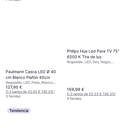
Philips Hue Led Para TV 75"
6500 K Tira de luz
Regulable, LED, Gris, Negro,
Plástico, Clase IP: IP20
Paulmann Casca LED Ø 40
cm Blanco Plafón 40cm
Regulable, LED, Plata, Blanco,
127,90 €
Negro, Metal, Clase IP: IP20
159,99 €
O 3 pagos de 42,63 € TAE 0%
¹
O 3 pagos de 53,33 € TAE 0%
¹
3 tiendas
9 tiendas
Tendencia