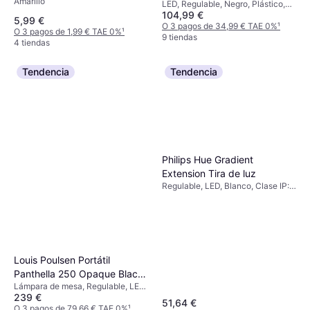
Amarillo
derecha, izquierda 12
LED, Regulable, Negro, Plástico,
104,99 €
Clase IP: IP20
Conexión roscada, montaje
5,99 €
O 3 pagos de 34,99 € TAE 0%
¹
exterior Persiana
O 3 pagos de 1,99 € TAE 0%
¹
9 tiendas
4 tiendas
Tendencia
Tendencia
Philips Hue Gradient
Extension Tira de luz
Regulable, LED, Blanco, Clase IP:
IP20
Louis Poulsen Portátil
Panthella 250 Opaque Black
Lámpara de mesa, Regulable, LED,
Lámpara de mesa
239 €
Negro
51,64 €
O 3 pagos de 79,66 € TAE 0%
¹