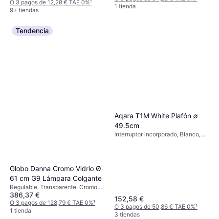
O 3 pagos de 12,28 € TAE 0%
¹
1 tienda
9+ tiendas
Tendencia
Aqara T1M White Plafón ∅
49.5cm
Interruptor incorporado, Blanco,
Clase IP: IP20
Globo Danna Cromo Vidrio Ø
61 cm G9 Lámpara Colgante
Regulable, Transparente, Cromo,
386,37 €
Gris, Plata, Multicolor, Metal,
152,58 €
Hierro
O 3 pagos de 128,79 € TAE 0%
¹
O 3 pagos de 50,86 € TAE 0%
¹
1 tienda
3 tiendas