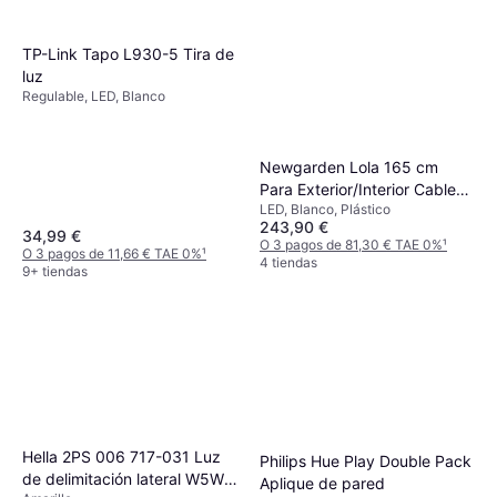
TP-Link Tapo L930-5 Tira de
luz
Regulable, LED, Blanco
Newgarden Lola 165 cm
Para Exterior/Interior Cable
LED, Blanco, Plástico
Lámpara de Pie
243,90 €
34,99 €
O 3 pagos de 81,30 € TAE 0%
¹
O 3 pagos de 11,66 € TAE 0%
¹
4 tiendas
9+ tiendas
Hella 2PS 006 717-031 Luz
Philips Hue Play Double Pack
de delimitación lateral W5W
Aplique de pared