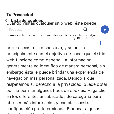
Comprar con Klarna
Para empresas
Tu Privacidad
Lista de cookies
Klarna
/
Shopping
/
Hogares e Interiores
/
Alimentos
/
Vinos
Cuando visitas cualquier sitio web, éste puede
Vinos
almacenar o recuperar información en su
navegador, principalmente en forma de cookies.
Prueba pagos flexibles con
Aprende cómo
Leg.Interest
Consent
Esta información puede ser sobre usted, sus
Vinos Espumosos
Vinos Tintos
Vinos Blancos
preferencias o su dispositivo, y se utiliza
principalmente con el objetivo de hacer que el sitio
1000+ productos
Filtros
Popularidad
web funcione como debería. La información
generalmente no identifica de manera personal, sin
Popular
Tendencia
embargo ésta le puede brindar una experiencia de
navegación más personalizada. Debido a que
respetamos su derecho a la privacidad, puede optar
por no permitir algunos tipos de cookies. Haga clic
en los diferentes encabezados de categoría para
obtener más información y cambiar nuestra
configuración predeterminada. Bloquear algunos