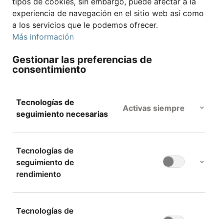
tipos de cookies, sin embargo, puede afectar a la
experiencia de navegación en el sitio web así como
a los servicios que le podemos ofrecer.
Más información
Gestionar las preferencias de
consentimiento
Tecnologías de
Activas siempre
seguimiento necesarias
Ruinart Rosé Brut
Tecnologías de
Champagne Gran Reserva 75
seguimiento de
Champán
Cl 12.5% Vol
80,90 €
112,52 €/kg
rendimiento
Dom Perignon Vintage 2013
O 3 pagos de 26,96 € TAE 0%
¹
Champán
4 tiendas
249 €
345,80 €/kg
O 3 pagos de 83,00 € TAE 0%
¹
2 tiendas
Tecnologías de