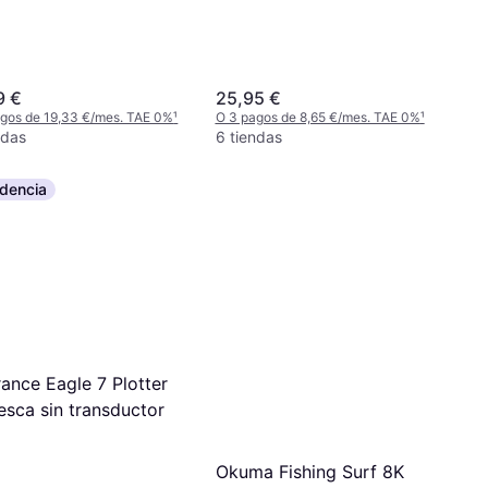
9 €
25,95 €
agos de 19,33 €/mes. TAE 0%
¹
O 3 pagos de 8,65 €/mes. TAE 0%
¹
ndas
6 tiendas
dencia
ance Eagle 7 Plotter
esca sin transductor
Okuma Fishing Surf 8K