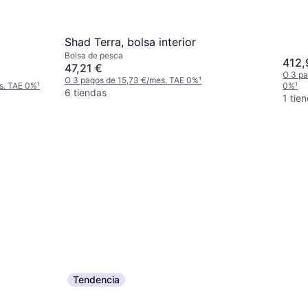
Shad Terra, bolsa interior
Bolsa de pesca
412,
47,21 €
O 3 pa
O 3 pagos de 15,73 €/mes. TAE 0%
¹
s. TAE 0%
¹
0%
¹
6 tiendas
1 tie
Tendencia