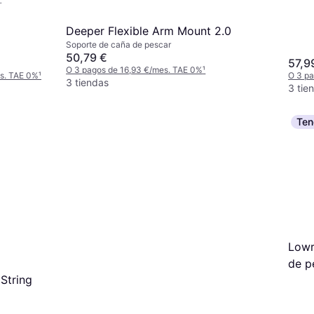
Deeper Flexible Arm Mount 2.0
Soporte de caña de pescar
50,79 €
57,9
O 3 pagos de 16,93 €/mes. TAE 0%
¹
es. TAE 0%
¹
O 3 p
3 tiendas
3 tie
Ten
Lowr
de p
String