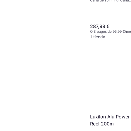
Caña de spinning, Caña
Desmontable
287,99 €
O 3 pagos de 95,99 €/m
1 tienda
Luxilon Alu Power 
Reel 200m