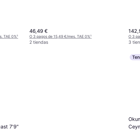
46,49 €
142,
s. TAE 0%
¹
O 3 pagos de 15,49 €/mes. TAE 0%
¹
O 3 pa
2 tiendas
3 tie
Ten
Okum
Ceym
ast 7'9"
X Sp