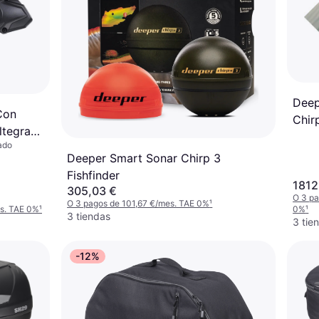
Deep
Con
Chir
ltegra
nado
Deeper Smart Sonar Chirp 3
Fishfinder
1812
305,03 €
O 3 pa
O 3 pagos de 101,67 €/mes. TAE 0%
¹
es. TAE 0%
¹
0%
¹
3 tiendas
3 tie
-12%