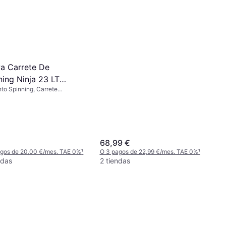
28g - Noir
a Carrete De
ning Ninja 23 LT
to Spinning, Carrete
0C
rio, Engranado Línea
da, Línea de Nailon
68,99 €
agos de 20,00 €/mes. TAE 0%
¹
O 3 pagos de 22,99 €/mes. TAE 0%
¹
ndas
2 tiendas