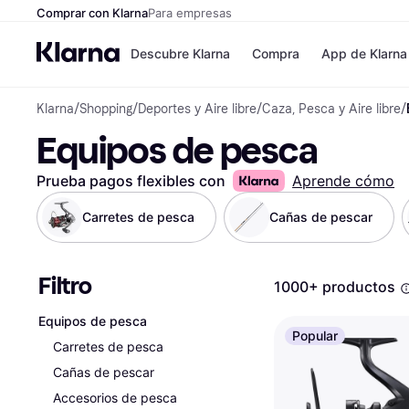
Comprar con Klarna
Para empresas
Descubre Klarna
Compra
App de Klarna
Klarna
/
Shopping
/
Deportes y Aire libre
/
Caza, Pesca y Aire libre
/
Formas de pag
Tiendas
Equipos de pesca
Formas de pago
MediaMarkt
Paga ahora
Shein
Paga en 3 plazos
Zalando Priv
Prueba pagos flexibles con
Aprende cómo
Paga en 30 días
Zara
Financiación
JD Sports
Carretes de pesca
Cañas de pescar
Klarna en Apple 
Filtro
Directorio de tie
1000+ productos
Equipos de pesca
Popular
Carretes de pesca
Cañas de pescar
Accesorios de pesca