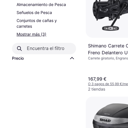
Almacenamiento de Pesca
Señuelos de Pesca
Conjuntos de cañas y
carretes
Mostrar más (3)
Shimano Carrete 
Freno Delantero U
Precio
Carrete giratorio, Engra
XTE 14000
167,99 €
O 3 pagos de 55,99 €/m
2 tiendas