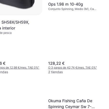
Ops 1.98 m 10-40g
Conjunto Spinning, Medio (M), Caña
Desmontable, Freno Magnético
d SH58X/SH59X,
 interior
de pesca
6 €
128,22 €
gos de 12,98 €/mes. TAE 0%
¹
O 3 pagos de 42,74 €/mes. TAE 0%
¹
endas
2 tiendas
Okuma Fishing Caña De
Spinning Ceymar Sw 7-