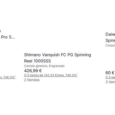
e
Daiw
 Pro 50-
Spin
Conjun
400
girato
Trenza
Shimano Vanquish FC PG Spinning
Reel 1000SSS
Carrete giratorio, Engranado
426,99 €
60 €
O 3 pagos de 142,33 €/mes. TAE 0%
¹
es. TAE 0%
¹
O 3 p
2 tiendas
3 tie