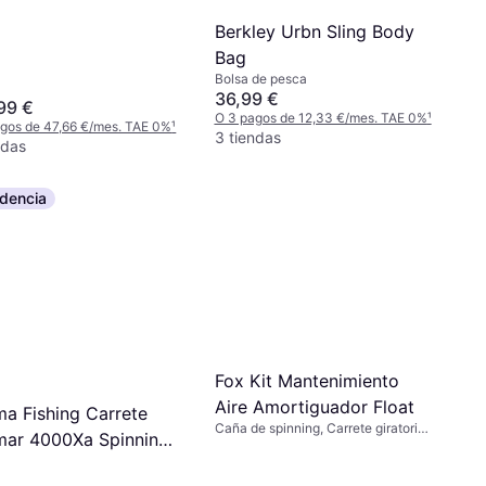
Berkley Urbn Sling Body
Bag
Bolsa de pesca
36,99 €
99 €
O 3 pagos de 12,33 €/mes. TAE 0%
¹
gos de 47,66 €/mes. TAE 0%
¹
3 tiendas
ndas
dencia
Fox Kit Mantenimiento
Aire Amortiguador Float
a Fishing Carrete
Caña de spinning, Carrete giratorio,
ar 4000Xa Spinning
Jig Anzuelo
eed - Negro