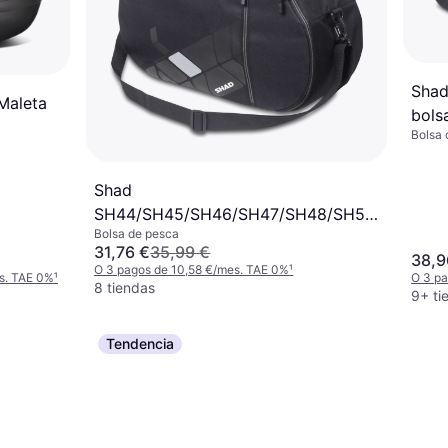
Sha
Maleta
bolsa
Bolsa 
Shad
SH44/SH45/SH46/SH47/SH48/SH50,
Bolsa de pesca
bolsa interior
31,76 €
35,99 €
38,9
O 3 pagos de 10,58 €/mes. TAE 0%
¹
s. TAE 0%
¹
O 3 pa
8 tiendas
9+ ti
Tendencia