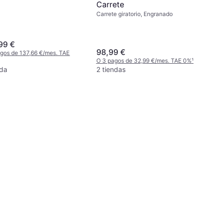
Carrete
Carrete giratorio, Engranado
99 €
98,99 €
gos de 137,66 €/mes. TAE
O 3 pagos de 32,99 €/mes. TAE 0%
¹
nda
2 tiendas