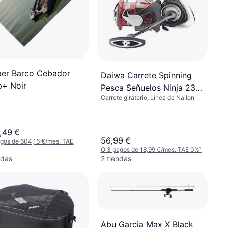
er Barco Cebador
Daiwa Carrete Spinning
p+ Noir
Pesca Señuelos Ninja 23
Carrete giratorio, Línea de Nailon
LT 2500 XH
,49 €
56,99 €
gos de 604,16 €/mes. TAE
O 3 pagos de 18,99 €/mes. TAE 0%
¹
ndas
2 tiendas
Abu Garcia Max X Black