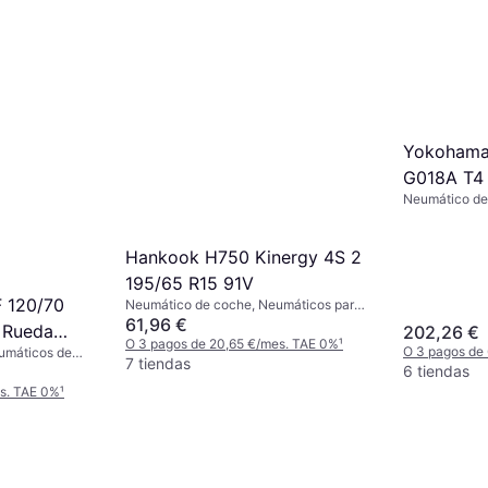
Yokohama
G018A T4 
Neumático de
RPB
verano, Neumá
estaciones, No
Deportivo, Co
Hankook H750 Kinergy 4S 2
Perfil 50 %, Í
195/65 R15 91V
km/h)
F 120/70
Neumático de coche, Neumáticos para
todas las estaciones, No, Coche de
61,96 €
 Rueda
202,26 €
Pasajeros, Perfil 65 %, Índice de
O 3 pagos de 20,65 €/mes. TAE 0%
¹
O 3 pagos de
umáticos de
Velocidad V (240 km/h)
7 tiendas
locidad W (270
6 tiendas
es. TAE 0%
¹