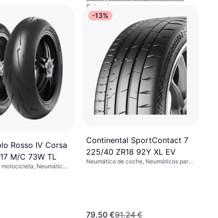
8 tiendas
-13%
Continental SportContact 7
ablo Rosso IV Corsa
225/40 ZR18 92Y XL EV
R17 M/C 73W TL
Neumático de coche, Neumáticos para
 motocicleta, Neumáticos
todas las estaciones, No, Coche de
 Perfil 55 %, Índice de
Pasajeros, Perfil 50 %, Índice de
(270 km/h)
Velocidad H (210 km/h)
79,50 €
91,24 €