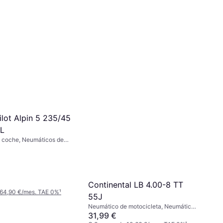
ilot Alpin 5 235/45
XL
 coche, Neumáticos de
Coche de Pasajeros, Perfil
de Velocidad V (240 km/h)
Continental LB 4.00-8 TT
 64,90 €/mes. TAE 0%
¹
55J
Neumático de motocicleta, Neumáticos
de verano, Neumáticos para todas las
31,99 €
estaciones, No, Índice de Velocidad J