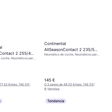
Continental
al
AllSeasonContact 2 235/55
Contact 2 255/40
Neumático de coche, Neumáticos para
R19 105V XL
 coche, Neumáticos para
todas las estaciones, No, Vehículo
XL EVc
ciones, No, Perfil 40 %,
Utilitario Deportivo, Perfil 55 %, Índice
ocidad T (190 km/h)
de Velocidad V (240 km/h)
145 €
 71,33 €/mes. TAE 0%
¹
O 3 pagos de 48,33 €/mes. TAE 0%
¹
8 tiendas
a
Tendencia