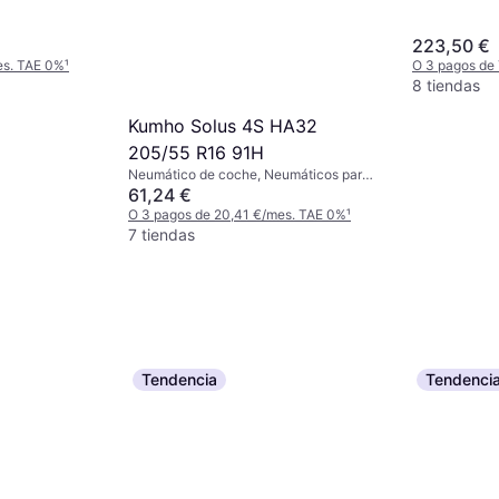
ajeros, Perfil
Velocidad Y (
d V (240 km/h)
223,50 €
es. TAE 0%
¹
O 3 pagos de
8 tiendas
Kumho Solus 4S HA32
205/55 R16 91H
Neumático de coche, Neumáticos para
todas las estaciones, No, Coche de
61,24 €
Pasajeros, Perfil 55 %, Índice de
O 3 pagos de 20,41 €/mes. TAE 0%
¹
Velocidad H (210 km/h)
7 tiendas
Tendencia
Tendenci