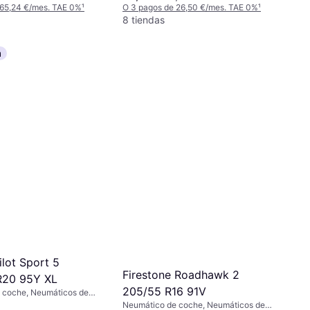
 65,24 €/mes. TAE 0%
¹
O 3 pagos de 26,50 €/mes. TAE 0%
¹
8 tiendas
a
ilot Sport 5
Firestone Roadhawk 2
R20 95Y XL
205/55 R16 91V
 coche, Neumáticos de
rfil 35 %, Índice de
Neumático de coche, Neumáticos de