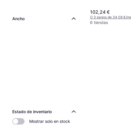
verano, No, Coche de Pas
50 %, Índice de Velocida
102,24 €
O 3 pagos de 34,08 €/m
Ancho
6 tiendas
Estado de inventario
Mostrar solo en stock