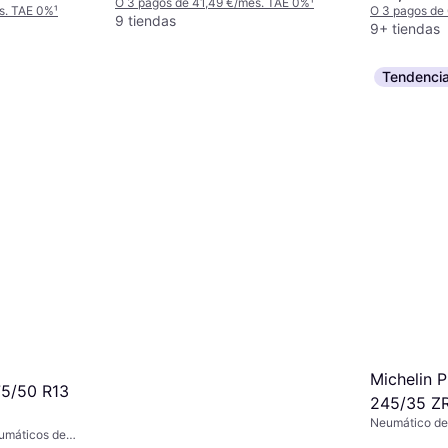
O 3 pagos de 41,49 €/mes. TAE 0%
¹
s. TAE 0%
¹
O 3 pagos de
Pasajeros, Perfil 50 %, Índice de
9 tiendas
9+ tiendas
Velocidad V (240 km/h)
Tendenci
Michelin P
5/50 R13
245/35 Z
Neumático de
umáticos de
verano, No, Pe