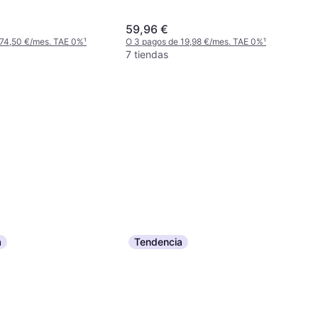
300 km/h)
verano, No, Perfil 55 %, Índice de
Velocidad V (240 km/h)
59,96 €
 74,50 €/mes. TAE 0%
¹
O 3 pagos de 19,98 €/mes. TAE 0%
¹
7 tiendas
a
Tendencia