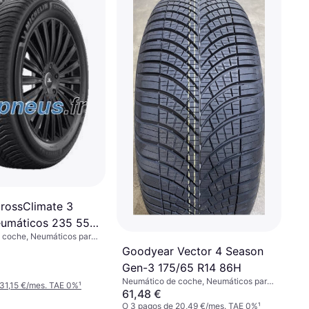
CrossClimate 3
umáticos 235 55
 coche, Neumáticos para
ciones, No, Perfil 55 %
Goodyear Vector 4 Season
Gen-3 175/65 R14 86H
Neumático de coche, Neumáticos para
31,15 €/mes. TAE 0%
¹
todas las estaciones, No, Perfil 65 %,
61,48 €
Índice de Velocidad H (210 km/h)
O 3 pagos de 20,49 €/mes. TAE 0%
¹