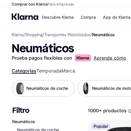
Comprar con Klarna
Para empresas
Descubre Klarna
Compra
App de Klarna
Klarna
/
Shopping
/
Transportes Motorizados
/
Neumáticos
Formas de pag
Tiendas
Neumáticos
Formas de pago
MediaMarkt
Paga ahora
Shein
Paga en 3 plazos
Zalando Priv
Prueba pagos flexibles con
Aprende cómo
Paga en 30 días
Zara
Financiación
JD Sports
Categorías
Temporada
Marca
Klarna en Apple 
Neumáticos de coche
Neumáticos de moto
Directorio de tie
Filtro
1000+ productos
Neumáticos
Popular
Neumáticos de coche