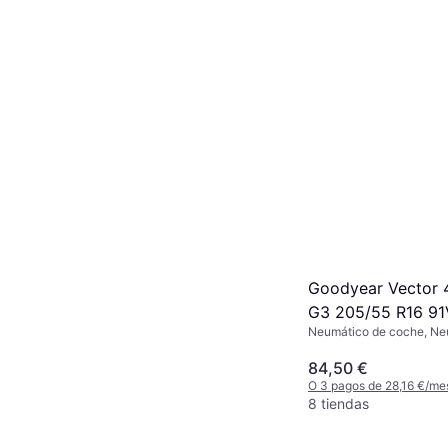
Goodyear Vector 
G3 205/55 R16 91
Neumático de coche, Ne
todas las estaciones, No, 
Índice de Velocidad V (2
84,50 €
O 3 pagos de 28,16 €/me
8 tiendas