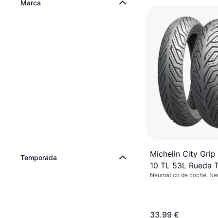
Marca
Michelin City Grip
Temporada
10 TL 53L Rueda T
Neumático de coche, Ne
M/C Rueda Delant
verano, No, Vehículo Com
763843
Perfil 80 %, Índice de Ve
km/h)
33,99 €