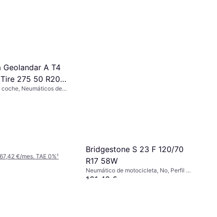
 Geolandar A T4
Tire 275 50 R20
 coche, Neumáticos de
ticos para todas las
, Vehículo Utilitario
che de Pasajeros, 4x4,
ndice de Velocidad H (210
Bridgestone S 23 F 120/70
 67,42 €/mes. TAE 0%
¹
R17 58W
Neumático de motocicleta, No, Perfil 70
%, Índice de Velocidad W (270 km/h)
131,48 €
O 3 pagos de 43,82 €/mes. TAE 0%
¹
9 tiendas