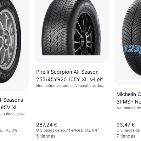
Pirelli Scorpion All Season
255/45YR20 105Y XL s-i elt
Neumático de coche, Neumáticos de
verano, Neumáticos para todas las
Michelin 
estaciones, No, Coche de Pasajeros,
4 Seasons
Vehículo Utilitario Deportivo, Perfil 45
3PMSF Ne
%, Índice de Velocidad Y (300 km/h)
 95V XL
Neumático de
R18 100V
todas las esta
umáticos para
, Coche de
dice de
287,24 €
93,47 €
es. TAE 0%
¹
O 3 pagos de 95,74 €/mes. TAE 0%
¹
O 3 pagos de 
5 tiendas
7 tiendas