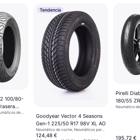
Tendencia
Pirelli Di
 2 100/80-
180/55 Z
rasera
Neumático de
de verano, No,
umáticos de
era
Goodyear Vector 4 Seasons
Velocidad W 
ercial Ligero,
locidad H (210
Gen-1 225/50 R17 98V XL AO
Neumático de coche, Neumáticos para
todas las estaciones, No, Vehículo
124,48 €
195,72 €
Utilitario Deportivo, Coche de