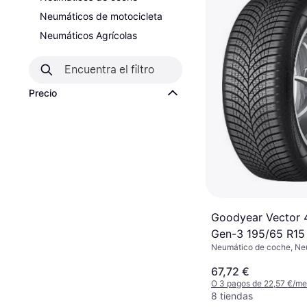
Neumáticos de motocicleta
Neumáticos Agrícolas
Precio
Goodyear Vector 
Gen-3 195/65 R15
Neumático de coche, Ne
todas las estaciones, No
Pasajeros, Perfil 65 %, Ín
67,72 €
Velocidad V (240 km/h)
O 3 pagos de 22,57 €/m
8 tiendas