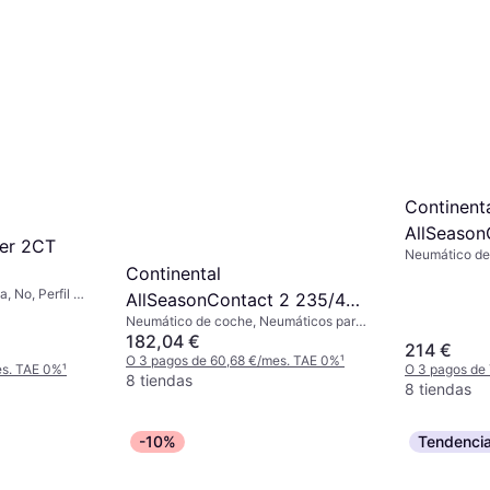
Continent
AllSeason
wer 2CT
Neumático de
R21 102T 
Continental
todas las esta
Índice de Vel
, No, Perfil 55
AllSeasonContact 2 235/45
 (270 km/h)
Neumático de coche, Neumáticos para
R21 101T XL EVc
todas las estaciones, No, Perfil 45 %,
182,04 €
214 €
Índice de Velocidad T (190 km/h)
O 3 pagos de 60,68 €/mes. TAE 0%
¹
es. TAE 0%
¹
O 3 pagos de
8 tiendas
8 tiendas
-10%
Tendenci