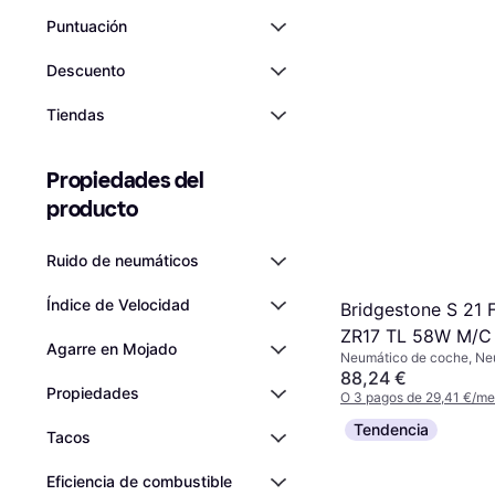
Puntuación
Descuento
Tiendas
Propiedades del 
producto
Ruido de neumáticos
Índice de Velocidad
Bridgestone S 21 
ZR17 TL 58W M/C
Agarre en Mojado
Neumático de coche, Ne
Delantera
verano, No, Índice de Ve
88,24 €
Propiedades
km/h), H (210 km/h)
O 3 pagos de 29,41 €/m
9+ tiendas
Tendencia
Tacos
Eficiencia de combustible