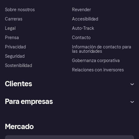
Sobre nosotros
Revender
Carreras
Accesibilidad
Legal
Auto-Track
Prensa
Contacto
Privacidad
Información de contacto para
las autoridades
Seguridad
Gobernanza corporativa
Sostenibilidad
Relaciones con inversores
Clientes
Ayuda
Promesa de protección contra
Para empresas
el fraude
Inicio de sesión
Nuestra promesa
Asistencia al comerciante
Portal de desarrolladores
Klarna app
Bienestar financiero
Acceso empresas
Estado operativo
Mercado
Directorio de tiendas
Configuración de privacidad
Vende con Klarna
Plataformas y socios
Política de protección al
comprador de Klarna
Tu derecho de desistimiento