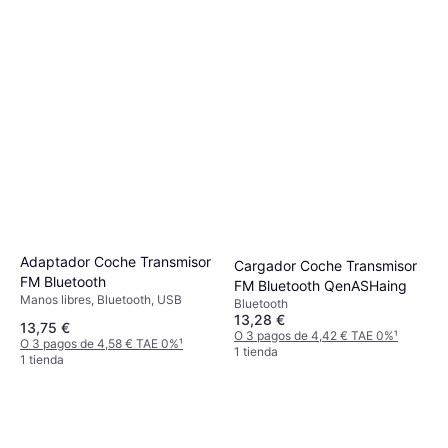
22,57 €
22,57 €
Coche
O 3 pagos de 7,52 € TAE 0%
¹
O 3 pagos de 7,52 € TAE 0%
¹
1 tienda
1 tienda
Adaptador Coche Transmisor
Cargador Coche Transmisor
FM Bluetooth
FM Bluetooth QenASHaing
Manos libres, Bluetooth, USB
Bluetooth
13,28 €
13,75 €
O 3 pagos de 4,42 € TAE 0%
¹
O 3 pagos de 4,58 € TAE 0%
¹
1 tienda
1 tienda