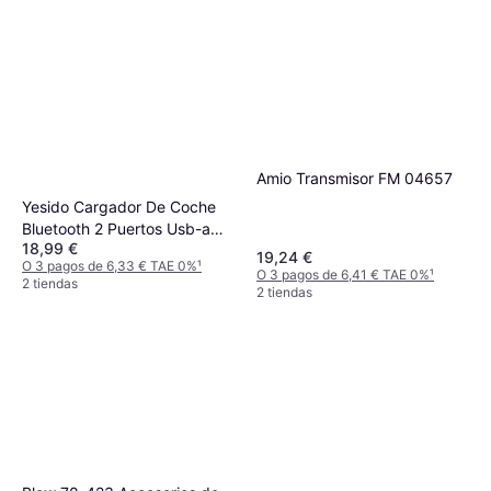
Amio Transmisor FM 04657
Yesido Cargador De Coche
Bluetooth 2 Puertos Usb-a
18,99 €
Negro
19,24 €
O 3 pagos de 6,33 € TAE 0%
¹
O 3 pagos de 6,41 € TAE 0%
¹
2 tiendas
2 tiendas