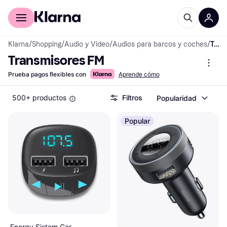
Comprar con Klarna
Para empresas
Klarna
/
Shopping
/
Audio y Video
/
Audios para barcos y coches
/
Transmisores FM
Transmisores FM
Prueba pagos flexibles con
Aprende cómo
500+ productos
Filtros
Popularidad
Popular
Energy Sistem Car