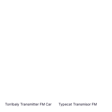
Torribaly Transmitter FM Car
Typecat Transmisor FM
Adapter
Receptor Manos Libres