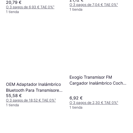
20,79 €
O 3 pagos de 7,04 € TAE 0%
¹
O 3 pagos de 6,93 € TAE 0%
¹
1 tienda
1 tienda
Exogio Transmisor FM
Cargador Inalámbrico Coche
OEM Adaptador Inalámbrico
B2
Bluetooth Para Transmisores
55,58 €
Fm
6,92 €
O 3 pagos de 18,52 € TAE 0%
¹
O 3 pagos de 2,30 € TAE 0%
¹
1 tienda
1 tienda