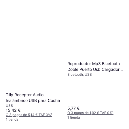
Reproductor Mp3 Bluetooth
Doble Puerto Usb Cargador
Bluetooth, USB
Teléfono
Tlily Receptor Audio
Inalámbrico USB para Coche
USB
5,77 €
15,42 €
O 3 pagos de 1,92 € TAE 0%
¹
O 3 pagos de 5,14 € TAE 0%
¹
1 tienda
1 tienda