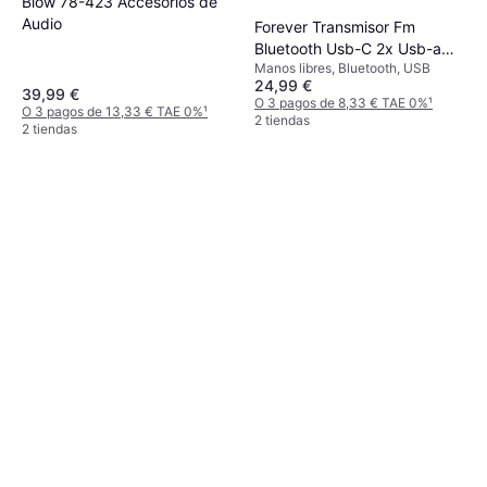
Blow 78-423 Accesorios de
Audio
Forever Transmisor Fm
Bluetooth Usb-C 2x Usb-a
Manos libres, Bluetooth, USB
Negro
24,99 €
39,99 €
O 3 pagos de 8,33 € TAE 0%
¹
O 3 pagos de 13,33 € TAE 0%
¹
2 tiendas
2 tiendas