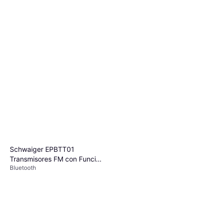
Schwaiger EPBTT01
Transmisores FM con Función
Bluetooth
de Manos Libres