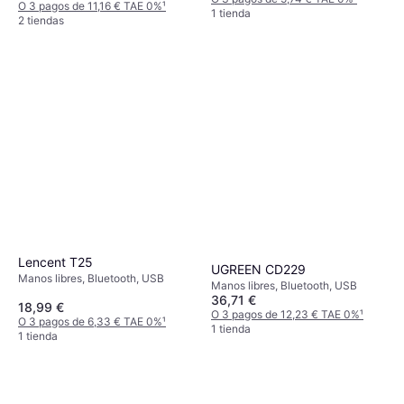
O 3 pagos de 11,16 € TAE 0%
¹
1 tienda
2 tiendas
Lencent T25
UGREEN CD229
Manos libres, Bluetooth, USB
Manos libres, Bluetooth, USB
36,71 €
18,99 €
O 3 pagos de 12,23 € TAE 0%
¹
O 3 pagos de 6,33 € TAE 0%
¹
1 tienda
1 tienda