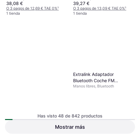
38,08 €
39,27 €
O 3 pagos de 12,69 € TAE 0%
¹
O 3 pagos de 13,09 € TAE 0%
¹
1 tienda
1 tienda
Extralink Adaptador
Bluetooth Coche FM
Manos libres, Bluetooth
Transmitter
Has visto 48 de 842 productos
Mostrar más
Tlily Kit Coche Transmisor FM
Manos Libres
Bluetooth