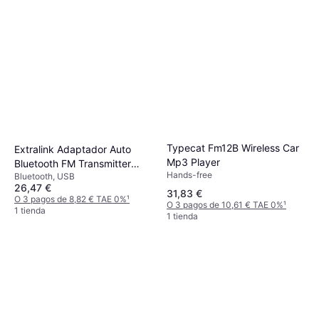
Typecat Fm12B Wireless Car
Extralink Adaptador Auto
Mp3 Player
Bluetooth FM Transmitter
Hands-free
Bluetooth, USB
USB-A 2.0
26,47 €
31,83 €
O 3 pagos de 8,82 € TAE 0%
¹
O 3 pagos de 10,61 € TAE 0%
¹
1 tienda
1 tienda