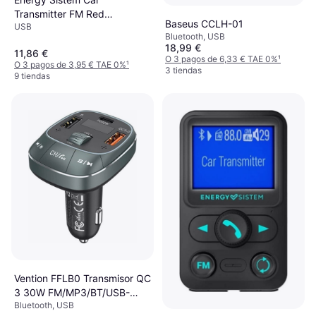
Transmitter FM Red
Baseus CCLH-01
USB
(MicroSD)
Bluetooth, USB
18,99 €
11,86 €
O 3 pagos de 6,33 € TAE 0%
¹
O 3 pagos de 3,95 € TAE 0%
¹
3 tiendas
9 tiendas
Vention FFLB0 Transmisor QC
3 30W FM/MP3/BT/USB-
Bluetooth, USB
C/USB