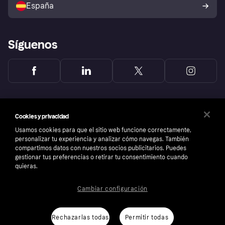
España
Reclamaciones
Síguenos
Cookies y privacidad
Usamos cookies para que el sitio web funcione correctamente,
personalizar tu experiencia y analizar cómo navegas. También
compartimos datos con nuestros socios publicitarios. Puedes
gestionar tus preferencias o retirar tu consentimiento cuando
quieras.
Cambiar configuración
Copyright © 2005-2026 Klarna Bank AB (publ). Sede central: Stockholm, Sweden. Todos
los derechos reservados. Klarna Bank AB (publ). Sveavägen 46, 111 34 Stockholm.
Número de empresa: 556737-0431
Rechazarlas todas
Permitir todas