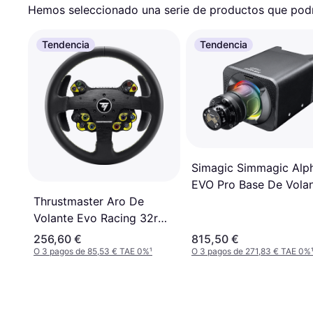
Hemos seleccionado una serie de productos que podrí
Tendencia
Tendencia
Simagic Simmagic Alp
EVO Pro Base De Vola
Thrustmaster Aro De
Volante Evo Racing 32r
Leather
256,60 €
815,50 €
O 3 pagos de 85,53 € TAE 0%
¹
O 3 pagos de 271,83 € TAE 0%