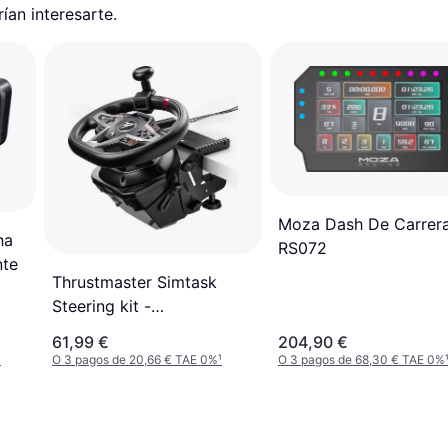
an interesarte.
Moza Dash De Carrer
ha
RS072
nte
Thrustmaster Simtask
Steering kit -
(PC/PS4/PS5/XBox)
61,99 €
204,90 €
¹
O 3 pagos de 20,66 € TAE 0%
¹
O 3 pagos de 68,30 € TAE 0%