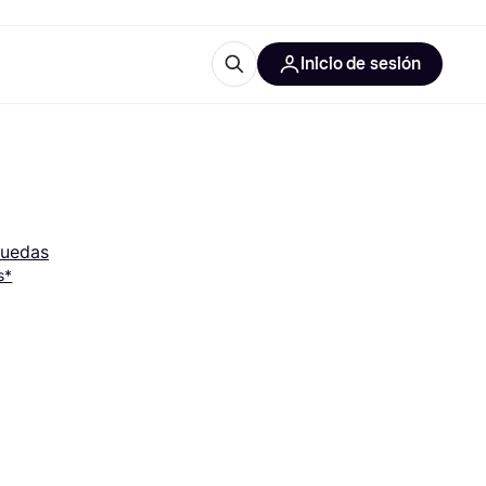
Inicio de sesión
Más información
iales de oficina
Qué es Klarna?
uedas
s*
 las categorías