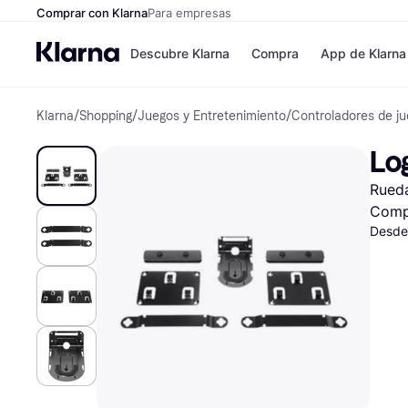
Comprar con Klarna
Para empresas
Descubre Klarna
Compra
App de Klarna
Klarna
/
Shopping
/
Juegos y Entretenimiento
/
Controladores de j
Tiendas
Formas de pag
Formas de pago
MediaMarkt
Log
Paga ahora
Shein
Paga en 3 plazos
Zalando Prive
Rued
Paga en 30 días
Zara
Financiación
JD Sports
Comp
Klarna en Apple 
Desde
Directorio de tien