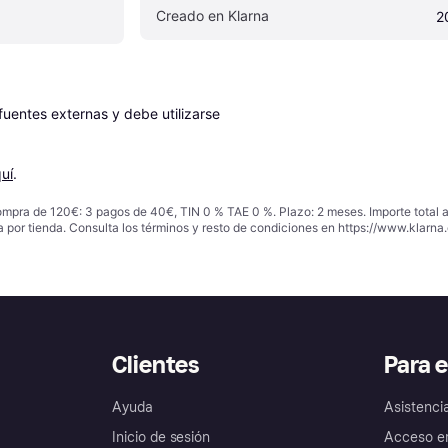
Creado en Klarna
2
entes externas y debe utilizarse 
uí
.
ompra de 120€: 3 pagos de 40€, TIN 0 % TAE 0 %. Plazo: 2 meses. Importe total
a por tienda. Consulta los términos y resto de condiciones en
https://www.klarna.
Clientes
Para 
Ayuda
Asistenci
Inicio de sesión
Acceso e