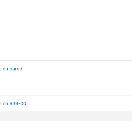
e en pared
Logitech Rally sistema de video conferencia Montaje en 939-001644