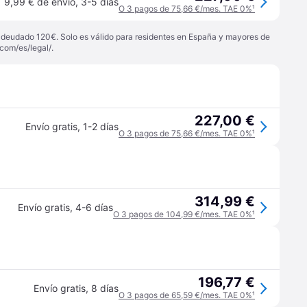
9,99 € de envío
,
3-5 días
O 3 pagos de 75,66 €/mes. TAE 0%
¹
 adeudado 120€. Solo es válido para residentes en España y mayores de
com/es/legal/
.
227,00 €
Envío gratis
,
1-2 días
O 3 pagos de 75,66 €/mes. TAE 0%
¹
314,99 €
Envío gratis
,
4-6 días
O 3 pagos de 104,99 €/mes. TAE 0%
¹
196,77 €
Envío gratis
,
8 días
O 3 pagos de 65,59 €/mes. TAE 0%
¹