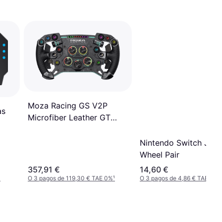
Moza Racing GS V2P
as
Microfiber Leather GT
steering wheel PC
Nintendo Switch Joy
Wheel Pair
357,91 €
14,60 €
¹
O 3 pagos de 119,30 € TAE 0%
¹
O 3 pagos de 4,86 € TAE 0%
¹