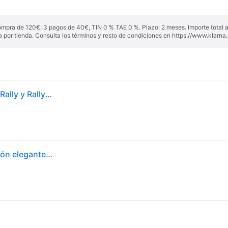
ompra de 120€: 3 pagos de 40€, TIN 0 % TAE 0 %. Plazo: 2 meses. Importe total
a por tienda. Consulta los términos y resto de condiciones en
https://www.klarna.
Montaje en pared Logitech 939-001644 Negro para Rally y Rally Plus 10,9 kg
Soporte mural - LOGITECH - Modelo Rally - Instalación elegante - Cableado seguro - Ajuste flexible