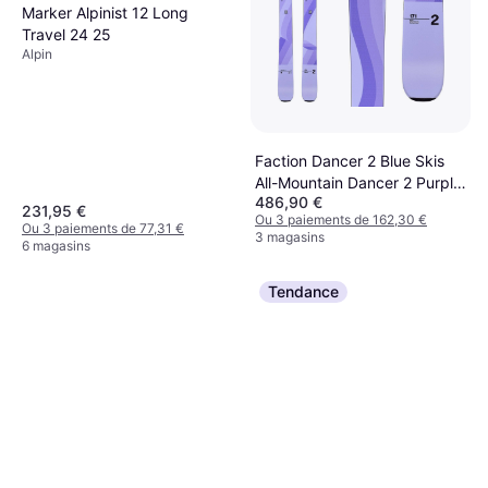
Marker Alpinist 12 Long
Travel 24 25
Alpin
Faction Dancer 2 Blue Skis
All-Mountain Dancer 2 Purple
486,90 €
182 cm
231,95 €
Ou 3 paiements de 162,30 €
Ou 3 paiements de 77,31 €
3 magasins
6 magasins
Tendance