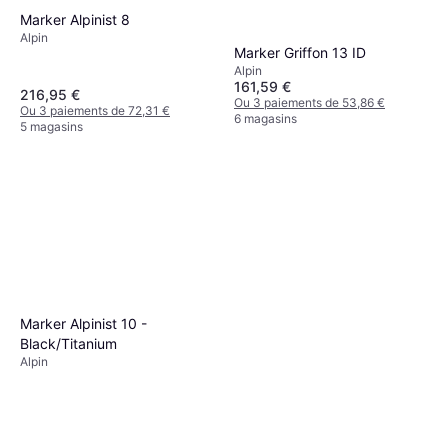
Marker Alpinist 8
Alpin
Marker Griffon 13 ID
Alpin
161,59 €
216,95 €
Ou 3 paiements de 53,86 €
Ou 3 paiements de 72,31 €
6 magasins
5 magasins
Black Crows Pilus Mentis
Freebird Skins - Yellow/Black
Ski de randonnée, Ski freeride,
206,10 €
Unisexe
Ou 3 paiements de 68,70 €
4 magasins
Marker Alpinist 10 -
Black/Titanium
Alpin