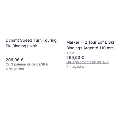
Dynafit Speed Turn Touring
Atomic Skis De Randonnée
Marker F12 Tour Epf L Ski
Ski Bindings Noir
Backland 88 W 155 Cm
Bindings Argenté 110 mm
Femme
Alpin
337,49 €
299,93 €
209,96 €
Ou 3 paiements de 112,49 €
Ou 3 paiements de 99,97 €
Ou 3 paiements de 69,98 €
4 magasins
4 magasins
4 magasins