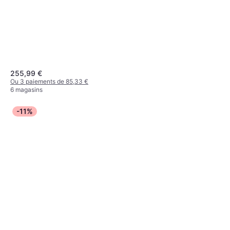
255,99 €
Ou 3 paiements de 85,33 €
6 magasins
-11%
Black Diamond Bâton De Ski
Razor Carbon Pro
Bâton de ski de descente, Adulte
109,99 €
Ou 3 paiements de 36,66 €
4 magasins