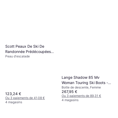
Scott Peaux De Ski De
Randonnée Prédécoupées
Peau d'escalade
Explorair 88 Skinée Nylon
Black Crows Skis All-
Lange Shadow 85 Mv
Mountain Camox 2026 Bois
Woman Touring Ski Boots -
Homme
188 Cm
Botte de descente, Femme
Noir
595,90 €
267,95 €
123,24 €
Ou 3 paiements de 198,63 €
Ou 3 paiements de 89,31 €
Ou 3 paiements de 41,08 €
4 magasins
4 magasins
4 magasins