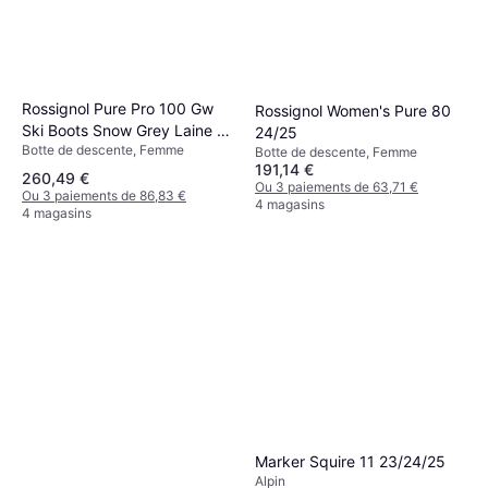
Rossignol Pure Pro 100 Gw
Rossignol Women's Pure 80
Ski Boots Snow Grey Laine -
24/25
Botte de descente, Femme
Noir
Botte de descente, Femme
191,14 €
260,49 €
Ou 3 paiements de 63,71 €
Ou 3 paiements de 86,83 €
4 magasins
4 magasins
Marker Squire 11 23/24/25
Alpin