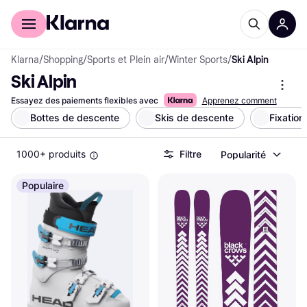
Acheter avec Klarna
Espace entreprises
Klarna
/
Shopping
/
Sports et Plein air
/
Winter Sports
/
Ski Alpin
Ski Alpin
Essayez des paiements flexibles avec
Apprenez comment
Bottes de descente
Skis de descente
Fixation
1000+ produits
Filtre
Popularité
Populaire