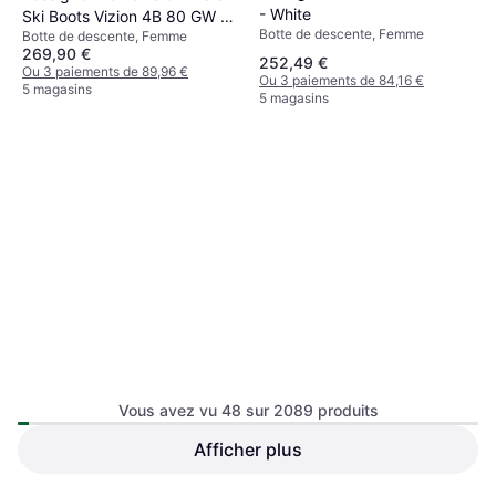
- White
Ski Boots Vizion 4B 80 GW -
Botte de descente, Femme
Botte de descente, Femme
White
269,90 €
252,49 €
Ou 3 paiements de 89,96 €
Ou 3 paiements de 84,16 €
5 magasins
5 magasins
Vous avez vu 48 sur 2089 produits
Salomon S/Pro Alpha 110
24/25 Black/Dark Grey
Afficher plus
Rossignol Hi-Speed Pro 120
Botte de descente, Homme
Met/Black
MV GW Ski Boots -
Botte de descente, Unisexe,
Black/Green