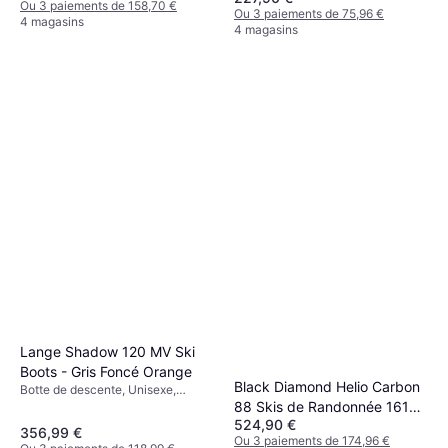
Ou 3 paiements de 158,70 €
Ou 3 paiements de 75,96 €
4 magasins
4 magasins
Lange Shadow 120 MV Ski
Boots - Gris Foncé Orange
Black Diamond Helio Carbon
Botte de descente, Unisexe,
Homme
88 Skis de Randonnée 161
524,90 €
cm
356,99 €
Ou 3 paiements de 174,96 €