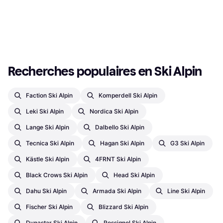
289,99 €
Homme
304,99 €
Ou 3 paiements de 96,66 €
Ou 3 paiements de 101,66 €
6 magasins
4 magasins
1
2
3
...
24
...
44
Recherches populaires en Ski Alpin
Faction Ski Alpin
Komperdell Ski Alpin
Leki Ski Alpin
Nordica Ski Alpin
Lange Ski Alpin
Dalbello Ski Alpin
Tecnica Ski Alpin
Hagan Ski Alpin
G3 Ski Alpin
Kästle Ski Alpin
4FRNT Ski Alpin
Black Crows Ski Alpin
Head Ski Alpin
Dahu Ski Alpin
Armada Ski Alpin
Line Ski Alpin
Fischer Ski Alpin
Blizzard Ski Alpin
Dynastar Ski Alpin
Rossignol Ski Alpin