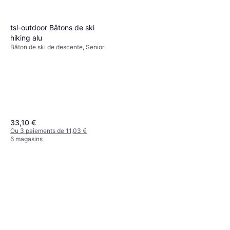
tsl-outdoor Bâtons de ski
hiking alu
Bâton de ski de descente, Senior
33,10 €
Ou 3 paiements de 11,03 €
6 magasins
Salomon Kaloo Junior
Bâton de ski de descente, Junior
16,49 €
Ou 3 paiements de 5,49 €
5 magasins