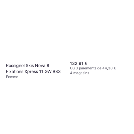
132,91 €
Rossignol Skis Nova 8
Ou 3 paiements de 44,30 €
Fixations Xpress 11 GW B83
4 magasins
Femme
421,95 €
Ou 3 paiements de 140,65 €
5 magasins