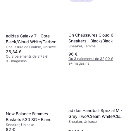
On Chaussures Cloud 6
adidas Galaxy 7 - Core
Sneakers - Black/Black
Black/Cloud White/Carbon
Sneaker, Femme
Chaussure de Course, Unisexe
26,34 €
96 €
Ou 3 paiements de 8,78 €
Ou 3 paiements de 32,00 €
9+ magasins
9+ magasins
adidas Handball Spezial M -
New Balance Femmes
Grey Two/Cream White/Cloud
Baskets 530 SG - Blanc
Sneaker, Unisexe
White
Sneaker, Unisexe
82 €