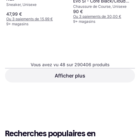
Evo Sl - Core Black/Cloud
Sneaker, Unisexe
Chaussure de Course, Unisexe
White
90 €
47,99 €
Ou 3 paiements de 30,00 €
Ou 3 paiements de 15,99 €
9+ magasins
9+ magasins
Vous avez vu 48 sur 290406 produits
Afficher plus
adidas Campus 00s - Dark
Crocs Echo Clog -
Green/Cloud White/Off White
Bone/Black
Sneaker, Unisexe
Clogs, Unisexe
50,11 €
51 €
Ou 3 paiements de 16,70 €
Ou 3 paiements de 17,00 €
9+ magasins
9+ magasins
1
2
3
...
783
...
1563
Recherches populaires en 