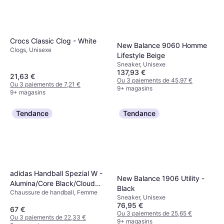
Crocs Classic Clog - White
New Balance 9060 Homme
Clogs, Unisexe
Lifestyle Beige
Sneaker, Unisexe
137,93 €
21,63 €
Ou 3 paiements de 45,97 €
Ou 3 paiements de 7,21 €
9+ magasins
9+ magasins
Tendance
Tendance
adidas Handball Spezial W -
New Balance 1906 Utility -
Alumina/Core Black/Cloud
Black
Chaussure de handball, Femme
White
Sneaker, Unisexe
76,95 €
67 €
Ou 3 paiements de 25,65 €
Ou 3 paiements de 22,33 €
9+ magasins