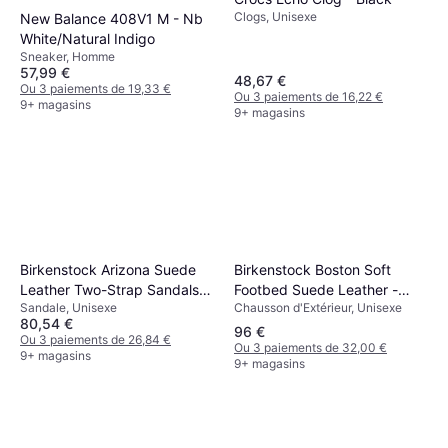
Clogs, Unisexe
New Balance 408V1 M - Nb
White/Natural Indigo
Sneaker, Homme
57,99 €
48,67 €
Ou 3 paiements de 19,33 €
Ou 3 paiements de 16,22 €
9+ magasins
9+ magasins
Birkenstock Boston Soft
Birkenstock Arizona Suede
Footbed Suede Leather -
Leather Two-Strap Sandals -
Chausson d'Extérieur, Unisexe
Sandale, Unisexe
Taupe
Taupe
80,54 €
96 €
Ou 3 paiements de 26,84 €
Ou 3 paiements de 32,00 €
9+ magasins
9+ magasins