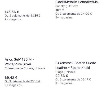
Black/Metallic Hematite/Max
Sneaker, Unisexe
Orange
102 €
146,56 €
Ou 3 paiements de 34,00 €
Ou 3 paiements de 48,85 €
9+ magasins
9+ magasins
Asics Gel-1130 M -
Birkenstock Boston Suede
White/Pure Silver
Leather - Faded Khaki
Chaussure de Course, Unisexe
Clogs, Unisexe
99,53 €
69,42 €
Ou 3 paiements de 33,17 €
Ou 3 paiements de 23,14 €
9+ magasins
9+ magasins