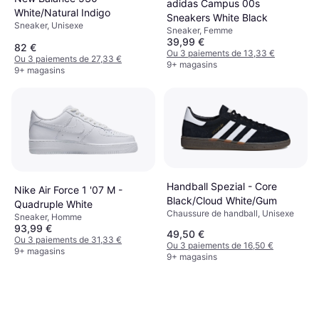
adidas Campus 00s
White/Natural Indigo
Sneakers White Black
Sneaker, Unisexe
Sneaker, Femme
39,99 €
82 €
Ou 3 paiements de 13,33 €
Ou 3 paiements de 27,33 €
9+ magasins
9+ magasins
Handball Spezial - Core
Nike Air Force 1 '07 M -
Black/Cloud White/Gum
Quadruple White
Chaussure de handball, Unisexe
Sneaker, Homme
93,99 €
49,50 €
Ou 3 paiements de 31,33 €
Ou 3 paiements de 16,50 €
9+ magasins
9+ magasins