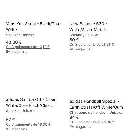
Vans Knu Skool - Black/True
New Balance 530 -
White
White/Silver Metallic
Sneaker, Unisexe
Sneaker, Unisexe
80 €
48,38 €
Ou 3 paiements de 26,66 €
Ou 3 paiements de 16,12 €
9+ magasins
9+ magasins
adidas Samba OG - Cloud
adidas Handball Spezial -
White/Core Black/Clear
Earth Strata/Off White/Gum
Sneaker, Unisexe
Granite
Chaussure de handball, Unisexe
84 €
57 €
Ou 3 paiements de 28,00 €
Ou 3 paiements de 19,00 €
9+ magasins
9+ magasins