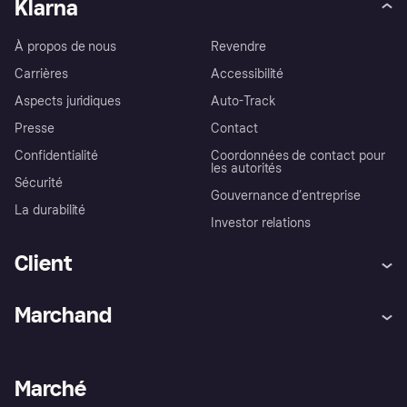
Klarna
À propos de nous
Revendre
Carrières
Accessibilité
Aspects juridiques
Auto-Track
Presse
Contact
Confidentialité
Coordonnées de contact pour
les autorités
Sécurité
Gouvernance d’entreprise
La durabilité
Investor relations
Client
Aide
Réclamations
Marchand
Login
Protection contre la fraude
Support Marchand
Portail développeurs
L'appli shopping de Klarna
Paramètres de confidentialité
Portail Marchand
Statut opérationnel
Marché
Explorez les magasins
Votre droit de rétractation