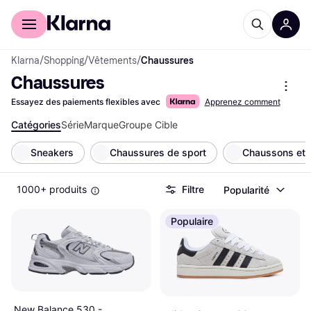
Acheter avec Klarna
Espace entreprises
Klarna
/
Shopping
/
Vêtements
/
Chaussures
Chaussures
Essayez des paiements flexibles avec
Apprenez comment
Catégories
Série
Marque
Groupe Cible
Sneakers
Chaussures de sport
Chaussons et 
1000+ produits
Filtre
Popularité
Populaire
New Balance 530 -