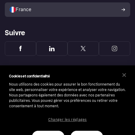
Vendre avec Klarna
Plateformes et partenaires
Politique de protection de
l’acheteur Klarna
France
Suivre
Cookies et confidentialité
Nous utilisons des cookies pour assurer le bon fonctionnement du
site web, personnaliser votre expérience et analyser votre navigation.
Nous partageons également des données avec nos partenaires
publicitaires. Vous pouvez gérer vos préférences ou retirer votre
consentement à tout moment.
Changer les réglages
Copyright © 2005-2026 Klarna Bank AB (publ). Headquarters: Stockholm, Sweden. All
rights reserved. Klarna Bank AB (publ). Sveavägen 46, 111 34 Stockholm. Organization
number: 556737-0431