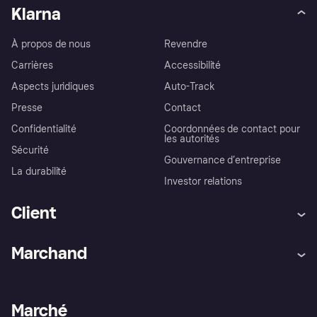
Klarna
À propos de nous
Revendre
Carrières
Accessibilité
Aspects juridiques
Auto-Track
Presse
Contact
Confidentialité
Coordonnées de contact pour
les autorités
Sécurité
Gouvernance d’entreprise
La durabilité
Investor relations
Client
Aide
Réclamations
Marchand
Login
Protection contre la fraude
Support Marchand
Portail développeurs
L'appli shopping de Klarna
Paramètres de confidentialité
Portail Marchand
Statut opérationnel
Marché
Explorez les magasins
Votre droit de rétractation