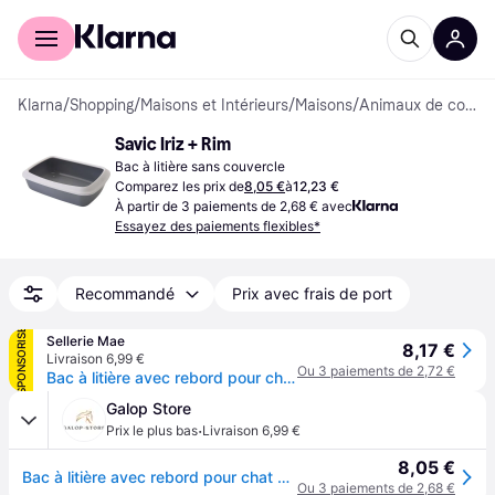
Acheter avec Klarna
Espace entreprises
Klarna
/
Shopping
/
Maisons et Intérieurs
/
Maisons
/
Animaux de compagnie
Savic Iriz + Rim
Bac à litière sans couvercle
Comparez les prix de
8,05 €
à
12,23 €
À partir de 3 paiements de 2,68 € avec
Essayez des paiements flexibles*
Recommandé
Prix avec frais de port
SPONSORISÉ
Sellerie Mae
8,17 €
Livraison 6,99 €
Ou 3 paiements de 2,72 €
Bac à litière avec rebord pour chat Nobby Pet Iriz - Gris
Galop Store
·
Prix le plus bas
Livraison 6,99 €
8,05 €
Bac à litière avec rebord pour chat Nobby Pet Iriz - Gris
Ou 3 paiements de 2,68 €