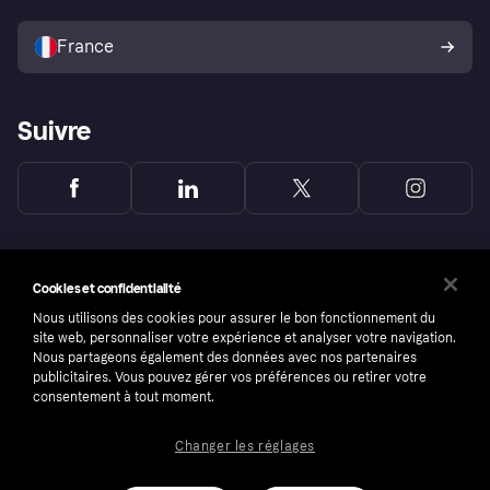
Vendre avec Klarna
Plateformes et partenaires
Politique de protection de
l’acheteur Klarna
France
Suivre
Cookies et confidentialité
Nous utilisons des cookies pour assurer le bon fonctionnement du
site web, personnaliser votre expérience et analyser votre navigation.
Nous partageons également des données avec nos partenaires
publicitaires. Vous pouvez gérer vos préférences ou retirer votre
consentement à tout moment.
Changer les réglages
Copyright © 2005-2026 Klarna Bank AB (publ). Headquarters: Stockholm, Sweden. All
rights reserved. Klarna Bank AB (publ). Sveavägen 46, 111 34 Stockholm. Organization