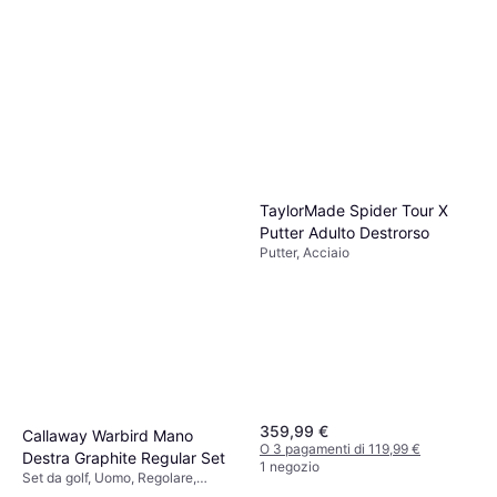
TaylorMade Spider Tour X
Putter Adulto Destrorso
Putter, Acciaio
359,99 €
Callaway Warbird Mano
O 3 pagamenti di 119,99 €
Destra Graphite Regular Set
1 negozio
Set da golf, Uomo, Regolare,
799,99 €
Acciaio, Grafite, Borsa Carrello