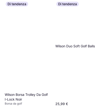
Di tendenza
Di tendenza
Wilson Starter Set Steel Golf
Kit
Set da golf, Uomo, Grafite
359 €
O 3 pagamenti di 119,66 €
3 negozi
Wilson Duo Soft Golf Balls
Wilson Borsa Trolley Da Golf
I-Lock Noir
Borsa da golf
25,99 €