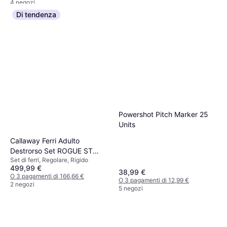
4 negozi
Di tendenza
Golf Pride Tour Velvet
Powershot Pitch Marker 25
Standard
Units
Golf Grip, Impugnatura standard
8,99 €
Callaway Ferri Adulto
O 3 pagamenti di 2,99 €
4 negozi
Destrorso Set ROGUE ST
Set di ferri, Regolare, Rigido
MAX
499,99 €
38,99 €
O 3 pagamenti di 166,66 €
O 3 pagamenti di 12,99 €
2 negozi
5 negozi