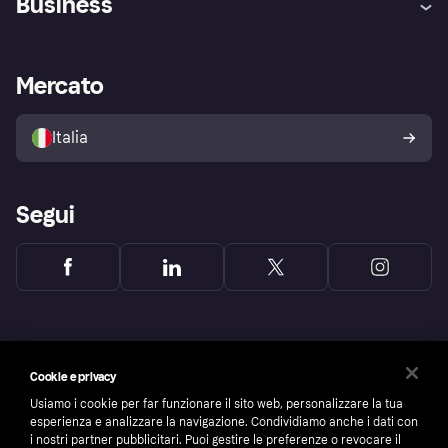
Business
Login
Promessa di protezione contro
le frodi
Supporto aziende
Portale per sviluppatori
La Klarna app
Impostazioni sulla privacy
Accesso aziende
Stato operativo
Mercato
Esplora i negozi
Il tuo diritto di recesso
Vendi con Klarna
Piattaforme e partner
Politica di protezione
dell'acquirente Klarna
Italia
Segui
Cookie e privacy
Usiamo i cookie per far funzionare il sito web, personalizzare la tua
esperienza e analizzare la navigazione. Condividiamo anche i dati con
i nostri partner pubblicitari. Puoi gestire le preferenze o revocare il