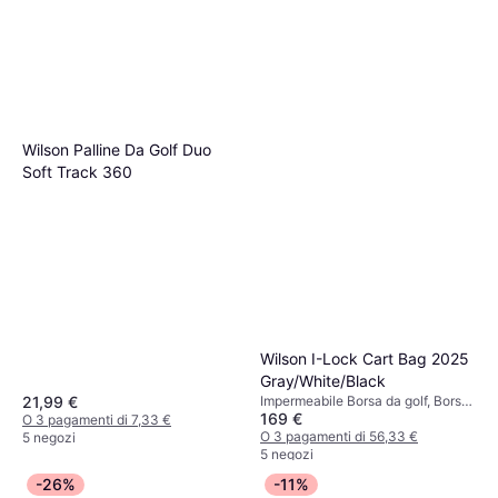
Wilson Palline Da Golf Duo
Soft Track 360
Wilson I-Lock Cart Bag 2025
Gray/White/Black
Impermeabile Borsa da golf, Borsa
21,99 €
169 €
Carrello
O 3 pagamenti di 7,33 €
O 3 pagamenti di 56,33 €
5 negozi
5 negozi
-26%
-11%