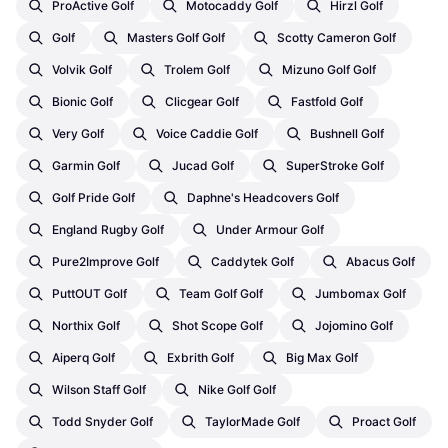
ProActive Golf
Motocaddy Golf
Hirzl Golf
Golf
Masters Golf Golf
Scotty Cameron Golf
Volvik Golf
Trolem Golf
Mizuno Golf Golf
Bionic Golf
Clicgear Golf
Fastfold Golf
Very Golf
Voice Caddie Golf
Bushnell Golf
Garmin Golf
Jucad Golf
SuperStroke Golf
Golf Pride Golf
Daphne's Headcovers Golf
England Rugby Golf
Under Armour Golf
Pure2Improve Golf
Caddytek Golf
Abacus Golf
PuttOUT Golf
Team Golf Golf
Jumbomax Golf
Northix Golf
Shot Scope Golf
Jojomino Golf
Aiperq Golf
Exbrith Golf
Big Max Golf
Wilson Staff Golf
Nike Golf Golf
Todd Snyder Golf
TaylorMade Golf
Proact Golf