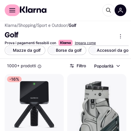
Per il tuo shopping
Per le aziende
Klarna
/
Shopping
/
Sport e Outdoor
/
Golf
Golf
Prova i pagamenti flessibili con
Impara come
Mazze da golf
Borse da golf
Accessori da golf
1000+ prodotti
Filtro
Popolarità
-16%