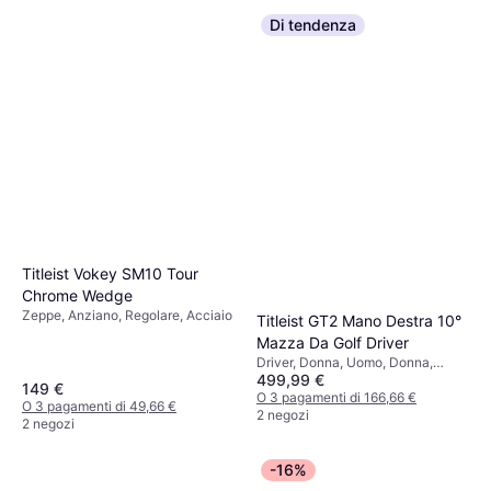
Di tendenza
Titleist Vokey SM10 Tour
Chrome Wedge
Zeppe, Anziano, Regolare, Acciaio
Titleist GT2 Mano Destra 10°
Mazza Da Golf Driver
Driver, Donna, Uomo, Donna,
499,99 €
Regolare, Grafite
149 €
O 3 pagamenti di 166,66 €
O 3 pagamenti di 49,66 €
2 negozi
2 negozi
-16%