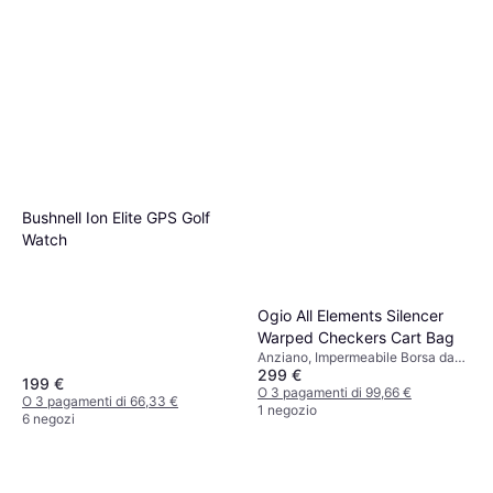
Bushnell Ion Elite GPS Golf
Watch
Ogio All Elements Silencer
Warped Checkers Cart Bag
Anziano, Impermeabile Borsa da
299 €
golf, Borsa Carrello
199 €
O 3 pagamenti di 99,66 €
O 3 pagamenti di 66,33 €
1 negozio
6 negozi