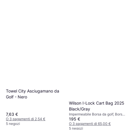
Towel City Asciugamano da
Golf - Nero
Wilson I-Lock Cart Bag 2025
Black/Gray
7,63 €
Impermeabile Borsa da golf, Borsa
195 €
O 3 pagamenti di 2,54 €
Carrello
5 negozi
O 3 pagamenti di 65,00 €
5 negozi