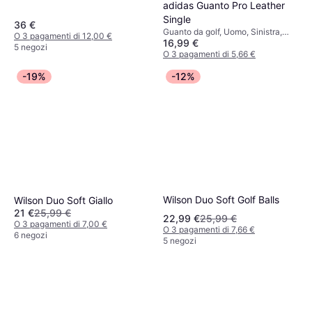
adidas Guanto Pro Leather
Single
36 €
Guanto da golf, Uomo, Sinistra,
O 3 pagamenti di 12,00 €
16,99 €
Destra
5 negozi
O 3 pagamenti di 5,66 €
5 negozi
-19%
-12%
Wilson Duo Soft Golf Balls
Wilson Duo Soft Giallo
21 €
25,99 €
22,99 €
25,99 €
O 3 pagamenti di 7,00 €
O 3 pagamenti di 7,66 €
6 negozi
5 negozi