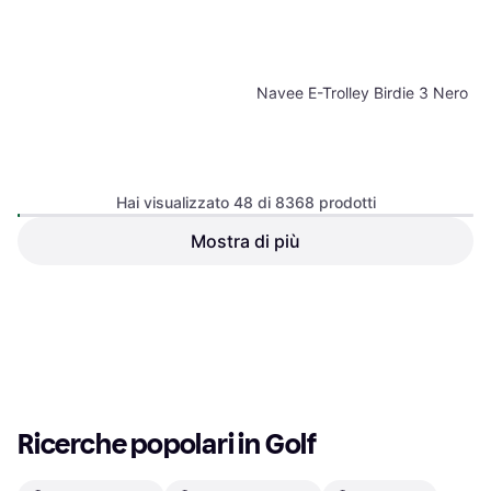
Navee E-Trolley Birdie 3 Nero
Hai visualizzato 48 di 8368 prodotti
Mostra di più
Ixon Guanti Invernali Da Moto
Nero-Bianco-Rosso
Guanto da golf, Adulto, Destra
Dimensione L
93,49 €
1099 €
O 3 pagamenti di 31,16 €
O 3 pagamenti di 366,33 €
6 negozi
1 negozio
1
2
3
...
89
...
175
Ricerche popolari in Golf