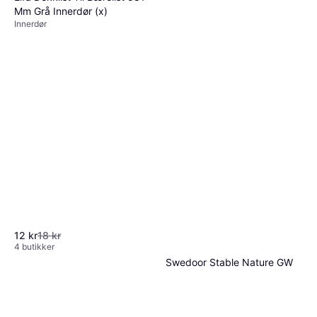
Mm Grå Innerdør (x)
Innerdør
12 kr
18 kr
4 butikker
Swedoor Stable Nature GW
Valnöt Innerdør V
Innerdør, Venstremontert, 2014
(82.5x204cm)
6 915 kr
Eller 6 betalinger av 1 221 kr
*