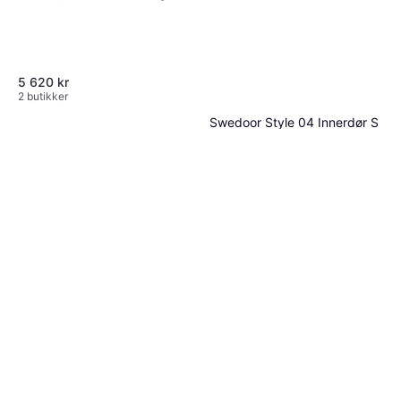
2014
5 620 kr
2 butikker
Swedoor Style 04 Innerdør S
0502-Y V (92.5x204cm)
Innerdør, Venstremontert, 2014
939 kr
2 butikker