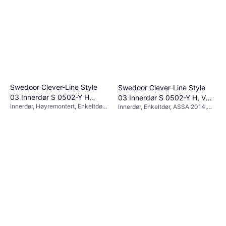
Swedoor Clever-Line Style
Swedoor Clever-Line Style
03 Innerdør S 0502-Y H
03 Innerdør S 0502-Y H, V
Innerdør, Høyremontert, Enkeltdør,
Innerdør, Enkeltdør, ASSA 2014,
(100x210cm)
(80x210cm)
939 kr
939 kr
ASSA 2014, Snap-In
Snap-In
2 butikker
2 butikker