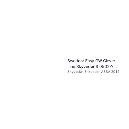
Swedoor Easy GW Clever-
Line Skyvedør S 0502-Y
Skyvedør, Enkeltdør, ASSA 2014
(90x200cm)
699 kr
Swedoor Easy GW Clever-
2 butikker
Line Innerdør S 0502-Y
Innerdør, Enkeltdør, ASSA 2014,
(90x210cm)
699 kr
Snap-In
2 butikker