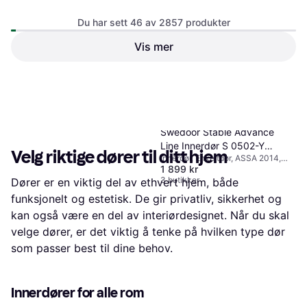
Du har sett 46 av 2857 produkter
Vis mer
425 kr
Eller 3 betalinger av 146 kr
*
3 butikker
1
2
3
...
32
...
60
Swedoor Stable Advance
Line Innerdør S 0502-Y
Velg riktige dører til ditt hjem
Innerdør, Enkeltdør, ASSA 2014,
(80x200cm)
1 899 kr
Snap-In
3 butikker
Dører er en viktig del av ethvert hjem, både
funksjonelt og estetisk. De gir privatliv, sikkerhet og
kan også være en del av interiørdesignet. Når du skal
velge dører, er det viktig å tenke på hvilken type dør
som passer best til dine behov.
Innerdører for alle rom