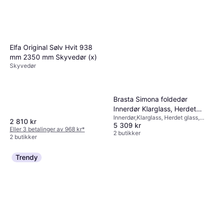
Elfa Original Sølv Hvit 938
mm 2350 mm Skyvedør (x)
Skyvedør
Brasta Simona foldedør
Innerdør Klarglass, Herdet
Innerdør,Klarglass, Herdet glass,
glass (90x)
2 810 kr
5 309 kr
Enkeltdør
Eller 3 betalinger av 968 kr
*
2 butikker
2 butikker
Trendy