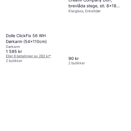
brevlåda stege, stl. 8x18
Klarglass, Enkeltdør
Klarglass S 0502-Y
(100x210cm)
Dolle ClickFix 56 WH
Dørkarm (54x110cm)
Dørkarm
1 595 kr
Eller 6 betalinger av 282 kr
*
90 kr
2 butikker
2 butikker