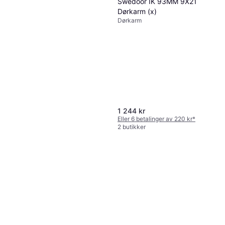
Swedoor IK 93MM 9X21
Dørkarm (x)
Dørkarm
1 244 kr
Eller 6 betalinger av 220 kr
*
2 butikker
Swedoor Style 04 Innerdør S
0502-Y V (72.5x204cm)
Innerdør, Venstremontert, 2014
939 kr
2 butikker