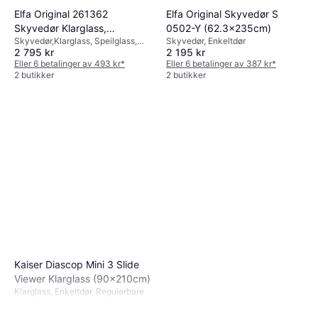
Elfa Original 261362
Elfa Original Skyvedør S
Skyvedør Klarglass,
0502-Y (62.3x235cm)
Skyvedør,Klarglass, Speilglass,
Skyvedør, Enkeltdør
Speilglass S 0502-Y
2 795 kr
2 195 kr
Enkeltdør
(62.3x235cm)
Eller 6 betalinger av 493 kr
*
Eller 6 betalinger av 387 kr
*
2 butikker
2 butikker
Kaiser Diascop Mini 3 Slide
Viewer Klarglass (90x210cm)
Klarglass, Enkeltdør, Regulerbare