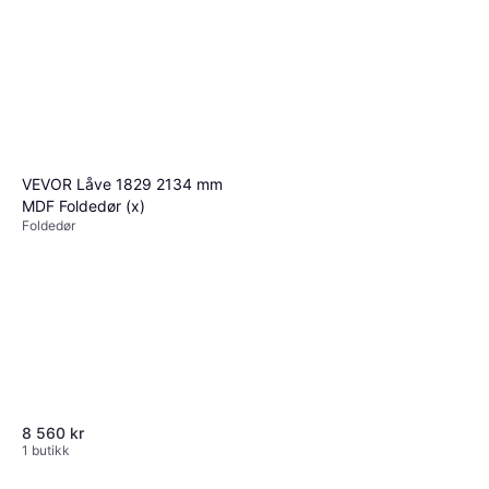
1 butikk
VEVOR Låve 1829 2134 mm
MDF Foldedør (x)
Foldedør
8 560 kr
1 butikk
Swedoor Easy GW Clever-