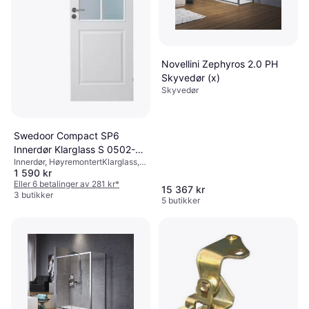
Novellini Zephyros 2.0 PH
Skyvedør (x)
Skyvedør
Swedoor Compact SP6
Innerdør Klarglass S 0502-Y
Innerdør, HøyremontertKlarglass,
H (92.5x194cm)
1 590 kr
2014
Eller 6 betalinger av 281 kr
*
15 367 kr
3 butikker
5 butikker