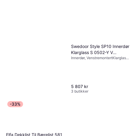
Swedoor Style SP10 Innerdør
Klarglass S 0502-Y V
Innerdør, VenstremontertKlarglass,
(92.5x204cm)
2014
5 807 kr
3 butikker
Swedoor Advance-Line
-33%
Compact 03 Innerdør S
Innerdør, Enkeltdør, ASSA 2014,
0502-Y H, V (90x210cm)
2 115 kr
Snap-In
4 butikker
Elfa Dekklist Til Bærelist 581