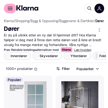
For kunder
For bedrifter
Klarna
/
Shopping
/
Bygg & Oppussing
/
Byggevarer & Elartikler
/
Dører
Dører
Er du på utkikk etter en ny dør til hjemmet ditt? Hos Klarna 
hjelper vi deg med å finne den rette døren ved å liste et bredt 
utvalg fra mange merker og forhandlere. Våre nyttige 
kategorifilter gjør det enkelt for deg å sortere etter materiale, 
Prøv fleksible betalingsalternativer med
Lær hvordan
størrelse, farge og pris. Dette sparer deg for tid og gjør det 
Innerdører
Skyvedører
Ytterdører
Folde
lettere å finne akkurat det du leter etter. Du kan også lese 
brukeranmeldelser for å få innsikt i andres erfaringer med 
1000+ produkter
Filter
Popularitet
produktene. Klarna gir deg muligheten til å sammenligne priser, 
slik at du alltid får den beste avtalen. Vi sørger for at du har all 
informasjonen du trenger for å ta en god beslutning. Start her 
Populær
for å finne den døren som passer best til dine behov og stil!
Les mer om dører her