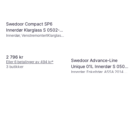
Swedoor Compact SP6
Innerdør Klarglass S 0502-Y
Innerdør, VenstremontertKlarglass,
V (82.5x194cm)
2014
2 796 kr
Swedoor Advance-Line
Eller 6 betalinger av 494 kr
*
Unique 01L Innerdør S 0502-
3 butikker
Innerdør, Enkeltdør, ASSA 2014,
Y (90x210cm)
2 590 kr
Snap-In
3 butikker