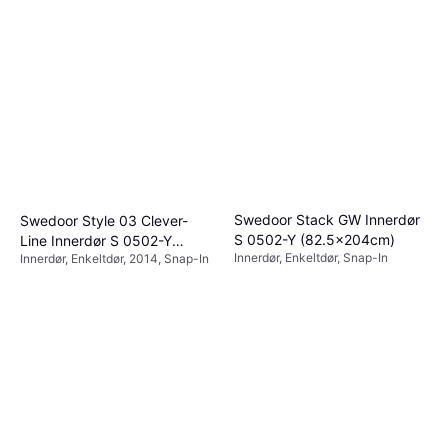
Swedoor Stack GW Innerdør
Swedoor Style 03 Clever-
S 0502-Y (82.5x204cm)
Line Innerdør S 0502-Y
Innerdør, Enkeltdør, Snap-In
Innerdør, Enkeltdør, 2014, Snap-In
(80x200cm)
1 899 kr
939 kr
3 butikker
2 butikker