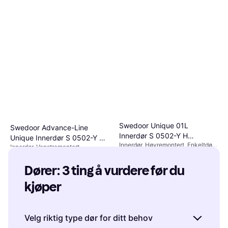
Swedoor Unique 01L
Swedoor Advance-Line
Innerdør S 0502-Y H
Unique Innerdør S 0502-Y V
Innerdør, Høyremontert, Enkeltdør,
(80x200cm)
Innerdør, Venstremontert,
(80x210cm)
2 590 kr
2014, Snap-In
2 590 kr
Enkeltdør, ASSA 2014, Snap-In
3 butikker
3 butikker
Dører: 3 ting å vurdere før du 
kjøper
Velg riktig type dør for ditt behov