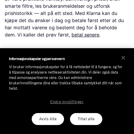
smarte filtre, les brukeranmeldelser og utforsk
prishistorikk — alt på ett sted. Med Klarna kan du
kjøpe det du ønsker i dag og betale først etter at du
har mottatt varene og bestemt deg for å beholde
dem. Vi kaller det prøv først,
betal senere
.
Filtrer og sorter
Informasjonskapsler og personvern
Leter du etter noe spesifikt? Filtrer etter alt fra pris og
Vi bruker informasjonskapsler for å få nettstedet til å fungere, og for
merke til materiale eller farge for å se kun de
å tilpasse og analysere nettleseraktiviteten din. Vi deler også data
produktene som er relevante for deg. Siden
med annonsepartnerne våre. Du kan administrere
brukerinnstillingene dine eller trekke tilbake samtykket ditt når som
leveringsalternativer og fraktkostnader kan variere
helst.
mellom butikker, kan du enkelt finne din perfekte
match ved å også filtrere på dette.
Endre innstillinger
Anmeldelser: Se hva andre brukere synes
Avvis Alle
Tillat alle
Brukeranmeldelser gir utmerket innsikt i funksjoner og