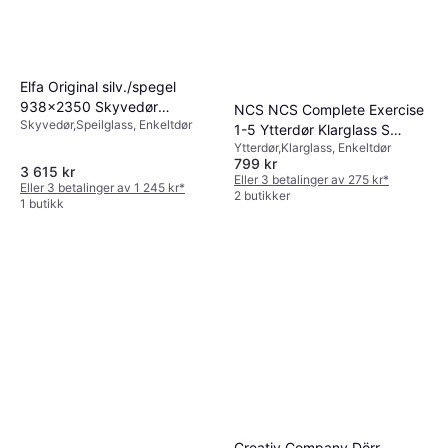
Elfa Original silv./spegel
938x2350 Skyvedør
NCS NCS Complete Exercise
Skyvedør,Speilglass, Enkeltdør
Speilglass (93.8x235cm)
1-5 Ytterdør Klarglass S
Ytterdør,Klarglass, Enkeltdør
0502-Y (90x)
799 kr
3 615 kr
Eller 3 betalinger av 275 kr
*
Eller 3 betalinger av 1 245 kr
*
2 butikker
1 butikk
Creativ Company Dörr,