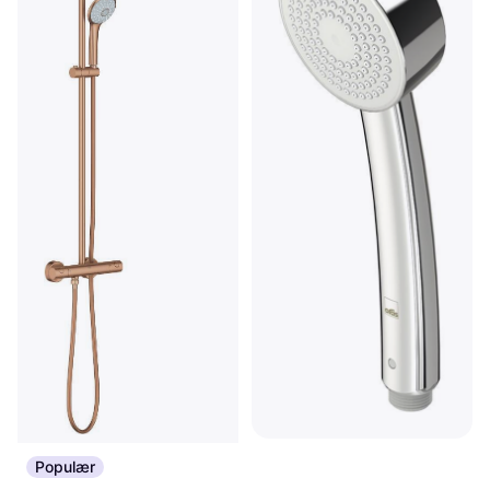
Oras Apollo (252020)
Populær
Hånddusj
Grohe Euphoria System 310