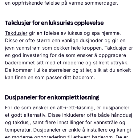
en oppfriskende følelse på varme sommerdager.
Takdusjer for en luksuriøs opplevelse
Takdusjer
gir en følelse av luksus og spa hjemme.
Disse er ofte større enn vanlige dusjhoder og gir en
jevn vannstrøm som dekker hele kroppen. Takdusjer er
en god investering for de som ønsker å oppgradere
baderommet sitt med et moderne og stilrent uttrykk.
De kommer i ulike størrelser og stiler, slik at du enkelt
kan finne en som passer ditt baderom.
Dusjpaneler for en komplett løsning
For de som ønsker en alt-i-ett-løsning, er
dusjpaneler
et godt alternativ. Disse inkluderer ofte både hånddusj
og takdusj, samt flere innstillinger for vannstråle og
temperatur. Dusjpaneler er enkle å installere og kan gi
en moderne oppgradering til ethvert baderom. De er