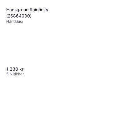
Hansgrohe Rainfinity
Hansgrohe Unica S Puro
(26864000)
(28632670)
Hånddusj
Hånddusj
1 000 kr
Eller 6 betalinger av 177 kr
*
6 butikker
1 238 kr
5 butikker
Hansgrohe Croma Select S
(26890990)
Takdusjsett Dusjsett
14 503 kr
6 butikker