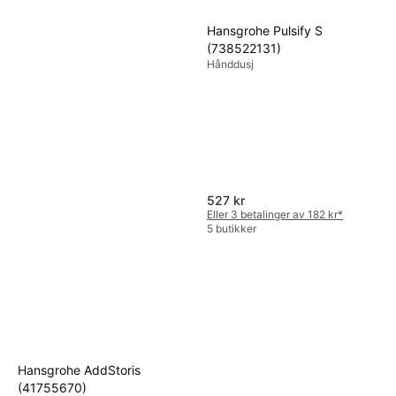
Hansgrohe Pulsify S
(738522131)
Hånddusj
527 kr
Eller 3 betalinger av 182 kr
*
5 butikker
Grohe Vitalio Comfort 250
(26698001)
Takdusjsett Dusjsett, Hånddusj
2 406 kr
4 butikker
Hansgrohe AddStoris
(41755670)