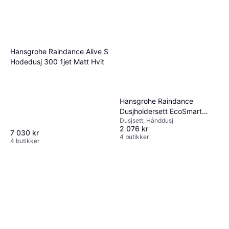
193 kr
(26075DL0)
8 butikker
Takdusjsett Dusjsett, Hånddusj
11 167 kr
Eller 3 betalinger av 3 847 kr
*
6 butikker
Hansgrohe Raindance Alive S
Hodedusj 300 1jet Matt Hvit
Hansgrohe Raindance
Dusjholdersett EcoSmart
Dusjsett, Hånddusj
Krom
2 076 kr
7 030 kr
4 butikker
4 butikker