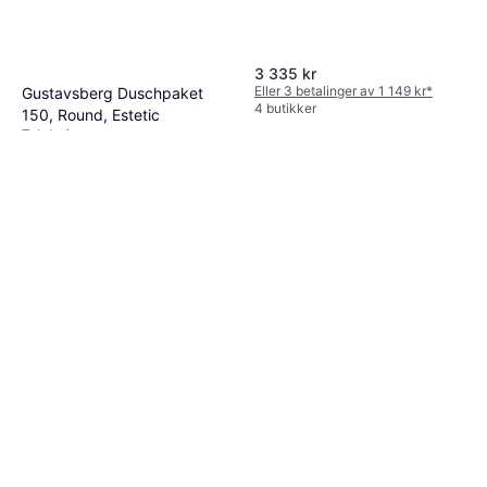
9+ butikker
3 335 kr
Eller 3 betalinger av 1 149 kr
*
Gustavsberg Duschpaket
4 butikker
150, Round, Estetic
Takdusjsett
4 987 kr
8 butikker