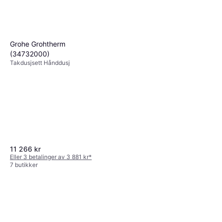
(579548700)
Takdusjsett Dusjsett, Hånddusj
12 511 kr
6 butikker
Grohe Grohtherm
(34732000)
Takdusjsett Hånddusj
11 266 kr
Eller 3 betalinger av 3 881 kr
*
7 butikker