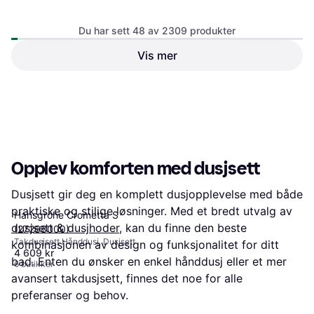
Du har sett 48 av 2309 produkter
Vis mer
1 169 kr
6 butikker
1
2
3
...
26
...
49
Opplev komforten med dusjsett
Dusjsett gir deg en komplett dusjopplevelse med både
praktiske og stilige løsninger. Med et bredt utvalg av
Hansgrohe Crometta S
dusjsett & dusjhoder
, kan du finne den beste
(27268000)
Takdusjsett Hånddusj, Dusjsett
kombinasjonen av design og funksjonalitet for ditt
4 609 kr
bad. Enten du ønsker en enkel hånddusj eller et mer
6 butikker
avansert takdusjsett, finnes det noe for alle
preferanser og behov.