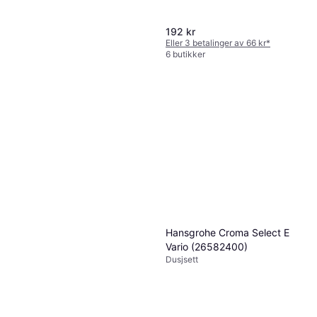
192 kr
Eller 3 betalinger av 66 kr
*
6 butikker
Damixa Pine Plus (7666000)
Dusjsett
702 kr
Eller 3 betalinger av 242 kr
*
6 butikker
Hansgrohe Croma Select E
Vario (26582400)
Dusjsett