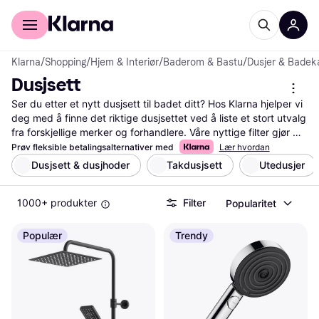
For kunder
For bedrifter
Klarna
/
Shopping
/
Hjem & Interiør
/
Baderom & Bastu
/
Dusjer & Badek
Dusjsett
Ser du etter et nytt dusjsett til badet ditt? Hos Klarna hjelper vi 
deg med å finne det riktige dusjsettet ved å liste et stort utvalg 
fra forskjellige merker og forhandlere. Våre nyttige filter gjør 
det enkelt for deg å sortere etter pris, funksjoner eller design, 
Prøv fleksible betalingsalternativer med
Lær hvordan
slik at du kan finne det dusjsettet som passer best til dine 
Dusjsett & dusjhoder
Takdusjsett
Utedusjer
behov og stil. Du kan også lese brukeranmeldelser for å få 
innsikt i andres erfaringer og synspunkter. Dette gir deg all 
1000+ produkter
Filter
Popularitet
informasjonen du trenger for å ta den rette beslutningen. Vi 
guider deg til de beste tilbudene, slik at du får mest mulig for 
pengene. Start her for å finne ditt neste dusjsett og gjøre badet 
Populær
Trendy
ditt til et sted for avslapning og velvære!
Les mer om dusjsett her