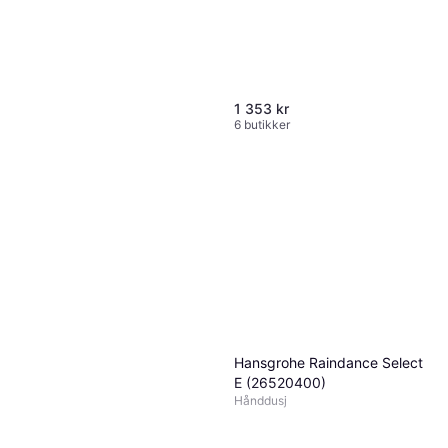
1 353 kr
6 butikker
Hansgrohe Raindance Select
Hansgrohe Raindance Select
E (26520400)
S (27654000)
Hånddusj
Hånddusj, Dusjsett
2 262 kr
6 butikker