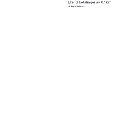
Eller 3 betalinger av 67 kr
*
4 butikker
Damixa Iris Takdusj Ø30cm
Krom
Takdusjsett
7 999 kr
Eller 3 betalinger av 2 756 kr
*
6 butikker
Swim & Fun Milano Solar
(1035)
Utedusj
1 599 kr