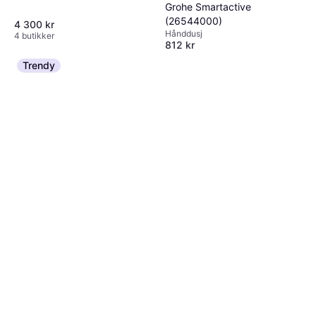
Grohe Smartactive
(26544000)
4 300 kr
Hånddusj
4 butikker
812 kr
Eller 3 betalinger av 280 kr
*
Trendy
5 butikker