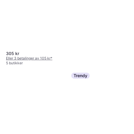
305 kr
Eller 3 betalinger av 105 kr
*
5 butikker
Trendy
Tapwell TVM7200 (9418679)
Takdusjsett Dusjsett, Hånddusj
6 462 kr
4 butikker