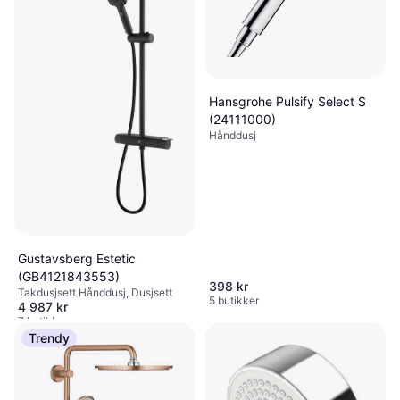
Hansgrohe Pulsify Select S
(24111000)
Hånddusj
Gustavsberg Estetic
(GB4121843553)
398 kr
Takdusjsett Hånddusj, Dusjsett
5 butikker
4 987 kr
7 butikker
Trendy