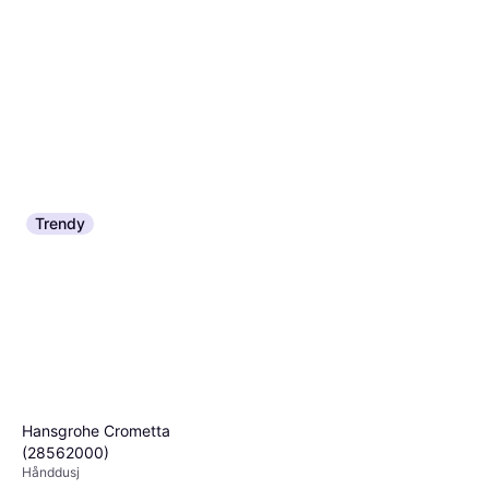
Trendy
Hansgrohe Raindance Select
S (27633000)
Takdusjsett Dusjsett, Hånddusj
10 505 kr
Grohe Euphoria System 260
5 butikker
(27421002)
Takdusjsett Dusjsett, Hånddusj
4 421 kr
4 butikker
Hansgrohe Crometta
(28562000)
Hånddusj