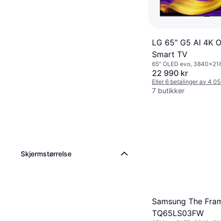
LG 65" G5 AI 4K 
Smart TV
65" OLED evo, 3840x216
HD), Smart TV
22 990 kr
Eller 6 betalinger av 4 0
7 butikker
Skjermstørrelse
Samsung The Fra
TQ65LS03FW