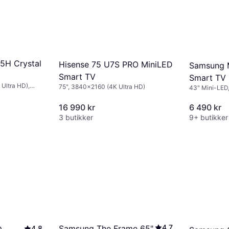
5H Crystal
Hisense 75 U7S PRO MiniLED
Samsung 
Smart TV
Smart TV
Ultra HD),
75", 3840x2160 (4K Ultra HD)
43" Mini-LED
HD), Smart T
16 990 kr
6 490 kr
3 butikker
9+ butikker
4.7
Samsung The Frame 65"
4.8