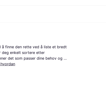
etoder
Handle og sammenlign priser
Shopping og belønninger
Bankvirksomhet
Mobil
Mer 
Foto & Video
Kontor
toder
Tilbud
Cashback
Klarnakortet
Gaming & Underholdning
Reise-eSIM
Hva e
g.com
Skjønnhet & Helse
Utforsk butikker
Klarna Saldo
Mobil & Wearables
r
et
Klær & Accessories
Medlemskap
Barn & Familie
å finne den rette ved å liste et bredt 
30 dager
o
Leker & Hobby
Inviter en venn
Kjøretøy & Mobilitet
r deg enkelt sortere etter 
ian
Hjem & Interiør
Hage & Utemiljø
finner det som passer dine behov og 
Lyd & Bilde
Kjøkkenapparater
 for å se hva andre synes om 
 hvordan
Sport & Fritid
Hvitevarer
Data
Bøker, Filmer & Musikk
e å ta en veloverveid beslutning. Vi 
ikt
Bygg & Oppussing
Alle ka
handlere, slik at du alltid får mest 
nt de mange alternativene og finne de 
få en fantastisk seeropplevelse!