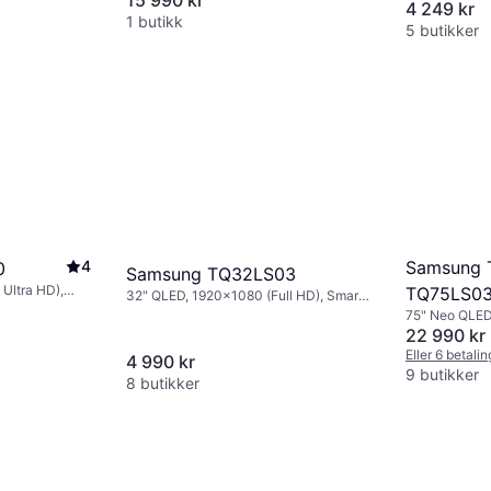
4 249 kr
1 butikk
5 butikker
4
Samsung 
0
Samsung TQ32LS03
Ultra HD),
TQ75LS0
32" QLED, 1920x1080 (Full HD), Smart
TV
75" Neo QLED
HD), Smart T
22 990 kr
Eller 6 betali
4 990 kr
9 butikker
8 butikker