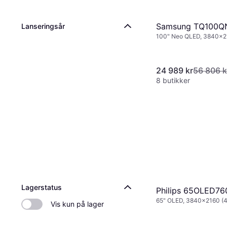
Samsung TQ100Q
Lanseringsår
100" Neo QLED, 3840x21
HD), Smart TV
24 989 kr
56 806 k
8 butikker
Lagerstatus
Philips 65OLED76
65" OLED, 3840x2160 (4
Vis kun på lager
Smart TV