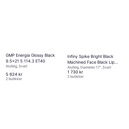
GMP Energia Glossy Black
Infiny Spike Bright Black
9.5x21 5 114.3 ET40
Machined Face Black Lip
Alufelg, Svart
Alufelg, Diameter 17", Svart
7.5/17 4/108 ET42 B73.1
1 730 kr
5 624 kr
2 butikker
2 butikker