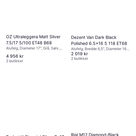
OZ Ultraleggera Matt Silver
Dezent Van Dark Black
7.5/17 5/100 ET48 B68
Polished 6.5x16 5 118 ET68
Alufelg, Diameter 17", Grå, Sølv,
Alufelg, Bredde 6,5", Diameter 16",
Svart
2 019 kr
Svart
4 956 kr
2 butikker
2 butikker
Rial M12 Diamond-Black