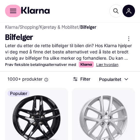
For kunder
For bedrifter
Klarna
/
Shopping
/
Kjøretøy & Mobilitet
/
Bilfelger
Bilfelger
Leter du etter de rette bilfelger til bilen din? Hos Klarna hjelper 
vi deg med å finne det beste alternativet ved å liste et bredt 
utvalg av bilfelger fra ulike merker og forhandlere. Du kan 
enkelt sammenligne priser og lese brukeranmeldelser for å få 
Prøv fleksible betalingsalternativer med
Lær hvordan
en bedre forståelse av hva som passer dine behov. Våre 
nyttige filtre lar deg sortere etter størrelse, materiale, farge og 
1000+ produkter
Filter
Popularitet
pris, slik at du raskt kan finne bilfelgen som passer best for 
deg. Dette gjør det enklere å ta en veloverveid beslutning uten 
Populær
å bruke for mye tid. Vi sikrer at du får mest verdi for pengene 
ved å guide deg til de beste tilbudene. Start her for å finne 
dine nye bilfelger og oppgrader bilens utseende og ytelse i 
dag!
Les mer om bilfelger her