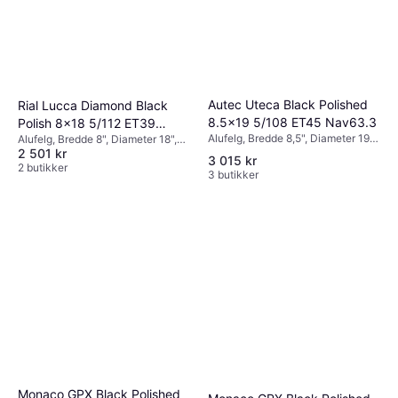
Autec Uteca Black Polished
Rial Lucca Diamond Black
8.5x19 5/108 ET45 Nav63.3
Polish 8x18 5/112 ET39
Alufelg, Bredde 8,5", Diameter 19",
Alufelg, Bredde 8", Diameter 18",
CB66.6
Svart
2 501 kr
Svart
3 015 kr
2 butikker
3 butikker
Monaco GPX Black Polished