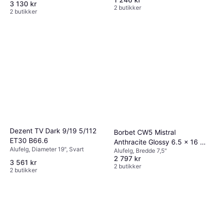
3 130 kr
2 butikker
2 butikker
Dezent TV Dark 9/19 5/112
Borbet CW5 Mistral
ET30 B66.6
Anthracite Glossy 6.5 x 16 5
Alufelg, Diameter 19", Svart
Alufelg, Bredde 7,5"
120 ET60
2 797 kr
3 561 kr
2 butikker
2 butikker