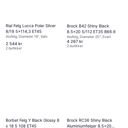
unngå problemer med montering og sikre
optimal sikkerhet.
Rial Felg Lucca Polar Silver
Brock B42 Shiny Black
8/19 5x114,3 ET45
8.5x20 5/112 ET35 B66.6
Alufelg, Diameter 19", Sølv
Alufelg, Diameter 20", Svart
4 267 kr
2 544 kr
2 butikker
2 butikker
Borbet Felg Y Black Glossy 8
Brock RC36 Shiny Black
x 18 5 108 ET45
Aluminiumfelger 8.5x20