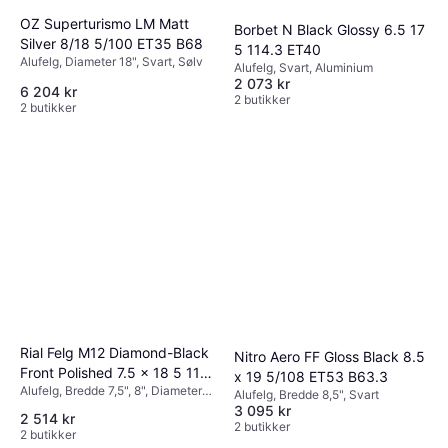
OZ Superturismo LM Matt
Borbet N Black Glossy 6.5 17
Silver 8/18 5/100 ET35 B68
5 114.3 ET40
Alufelg, Diameter 18", Svart, Sølv
Alufelg, Svart, Aluminium
2 073 kr
6 204 kr
2 butikker
2 butikker
Rial Felg M12 Diamond-Black
Nitro Aero FF Gloss Black 8.5
Front Polished 7.5 x 18 5 112
x 19 5/108 ET53 B63.3
Alufelg, Bredde 7,5", 8", Diameter
ET44
Alufelg, Bredde 8,5", Svart
18", Svart
3 095 kr
2 514 kr
2 butikker
2 butikker