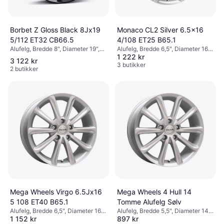
Borbet Z Gloss Black 8Jx19
Monaco CL2 Silver 6.5x16
5/112 ET32 CB66.5
4/108 ET25 B65.1
Alufelg, Bredde 8", Diameter 19",
Alufelg, Bredde 6,5", Diameter 16",
1 222 kr
Svart
Sølv
3 122 kr
3 butikker
2 butikker
Mega Wheels Virgo 6.5Jx16
Mega Wheels 4 Hull 14
5 108 ET40 B65.1
Tomme Alufelg Sølv
Alufelg, Bredde 6,5", Diameter 16",
Alufelg, Bredde 5,5", Diameter 14",
1 152 kr
897 kr
Svart, Sølv
Svart, Sølv