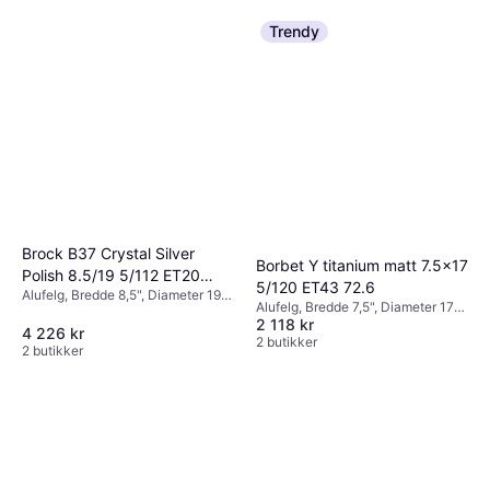
Trendy
Brock B37 Crystal Silver
Borbet Y titanium matt 7.5x17
Polish 8.5/19 5/112 ET20
5/120 ET43 72.6
Alufelg, Bredde 8,5", Diameter 19",
B66.6
Alufelg, Bredde 7,5", Diameter 17",
Sølv
2 118 kr
Svart
4 226 kr
2 butikker
2 butikker