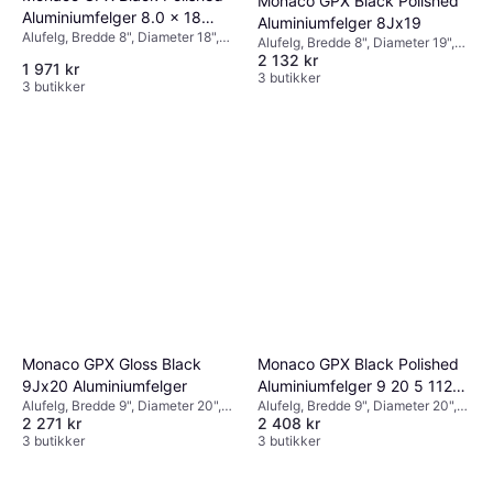
Monaco GPX Black Polished
Aluminiumfelger 8.0 x 18
Aluminiumfelger 8Jx19
Alufelg, Bredde 8", Diameter 18",
5/112 ET39 B66.4
Alufelg, Bredde 8", Diameter 19",
Svart
2 132 kr
Svart
1 971 kr
3 butikker
3 butikker
Monaco GPX Gloss Black
Monaco GPX Black Polished
9Jx20 Aluminiumfelger
Aluminiumfelger 9 20 5 112
Alufelg, Bredde 9", Diameter 20",
Alufelg, Bredde 9", Diameter 20",
ET40 B57.1
2 271 kr
2 408 kr
Svart
Svart
3 butikker
3 butikker