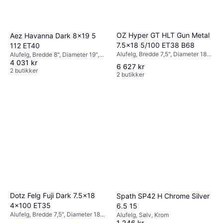
OZ Hyper GT HLT Gun Metal
Aez Havanna Dark 8x19 5
7.5x18 5/100 ET38 B68
112 ET40
Alufelg, Bredde 7,5", Diameter 18",
Alufelg, Bredde 8", Diameter 19",
4 031 kr
Svart, Grå, Sølv, Aluminium
Svart
6 627 kr
2 butikker
2 butikker
Dotz Felg Fuji Dark 7.5x18
Spath SP42 H Chrome Silver
4x100 ET35
6.5 15
Alufelg, Bredde 7,5", Diameter 18",
Alufelg, Sølv, Krom
1 246 kr
Svart