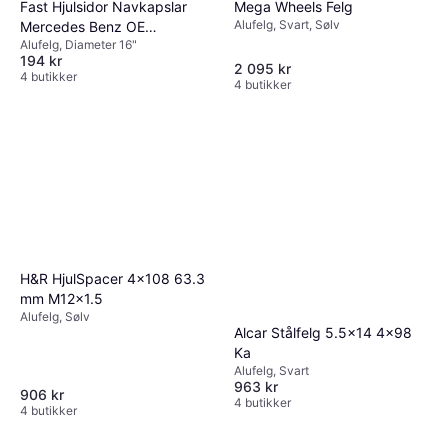
Mega Wheels Felg
Fast Hjulsidor Navkapslar
Alufelg, Svart, Sølv
Mercedes Benz OE
Alufelg, Diameter 16"
2D0601149
194 kr
2 095 kr
4 butikker
4 butikker
H&R HjulSpacer 4x108 63.3
mm M12x1.5
Alufelg, Sølv
Alcar Stålfelg 5.5x14 4x98
Ka
Alufelg, Svart
963 kr
906 kr
4 butikker
4 butikker