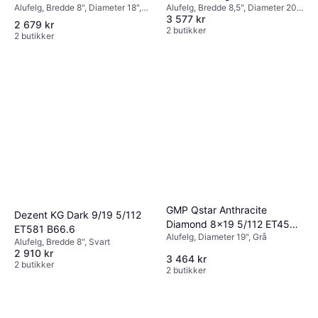
Alufelg, Bredde 8", Diameter 18",
Alufelg, Bredde 8,5", Diameter 20",
ET47.5 B63.4
3 577 kr
Svart
Svart
2 679 kr
2 butikker
2 butikker
GMP Qstar Anthracite
Dezent KG Dark 9/19 5/112
Diamond 8x19 5/112 ET45
ET581 B66.6
Alufelg, Diameter 19", Grå
B57.1
Alufelg, Bredde 8", Svart
2 910 kr
3 464 kr
2 butikker
2 butikker