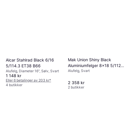
Mak Union Shiny Black
Alcar Stahlrad Black 6/16
Aluminiumfelger 8x18 5/112
5/114.3 ET38 B66
Alufelg, Svart
Alufelg, Diameter 16", Sølv, Svart
ET45 B57
1 148 kr
Eller 6 betalinger av 203 kr
*
2 358 kr
4 butikker
2 butikker