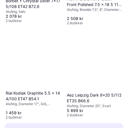
Borbet Y Chrystal Silver 7x17
Front Polished 7.5 x 18 5 112
5/108 ET42 B72.6
Alufelg, Bredde 7,5", 8", Diameter
ET49
Alufelg, Sølv
18", Svart
2 078 kr
2 508 kr
2 butikker
2 butikker
Rial Kodiak Graphite 5.5 x 14
Aez Leipzig Dark 9x20 5/112
4/100 ET47 B54.1
ET35 B66.6
Alufelg, Diameter 17", Grå,
Alufelg, Diameter 20", Svart
Aluminium
5 899 kr
1 459 kr
2 butikker
2 butikker