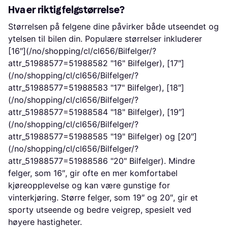
Hva er riktig felgstørrelse?
Størrelsen på felgene dine påvirker både utseendet og
ytelsen til bilen din. Populære størrelser inkluderer
[16″](/no/shopping/cl/cl656/Bilfelger/?
attr_51988577=51988582 "16" Bilfelger), [17″]
(/no/shopping/cl/cl656/Bilfelger/?
attr_51988577=51988583 "17" Bilfelger), [18″]
(/no/shopping/cl/cl656/Bilfelger/?
attr_51988577=51988584 "18" Bilfelger), [19″]
(/no/shopping/cl/cl656/Bilfelger/?
attr_51988577=51988585 "19" Bilfelger) og [20″]
(/no/shopping/cl/cl656/Bilfelger/?
attr_51988577=51988586 "20" Bilfelger). Mindre
felger, som 16″, gir ofte en mer komfortabel
kjøreopplevelse og kan være gunstige for
vinterkjøring. Større felger, som 19″ og 20″, gir et
sporty utseende og bedre veigrep, spesielt ved
høyere hastigheter.