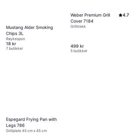
Weber Q & Pulse Cleaner
Weber Premium Grill
4.7
17874
Cover 7184
Grillrens
Grilltrekk
Mustang Alder Smoking
129 kr
Chips 3L
8 butikker
Røykespon
18 kr
499 kr
7 butikker
5 butikker
Espegard Frying Pan with
Legs 786
Grillplate 45 cm x 45 cm