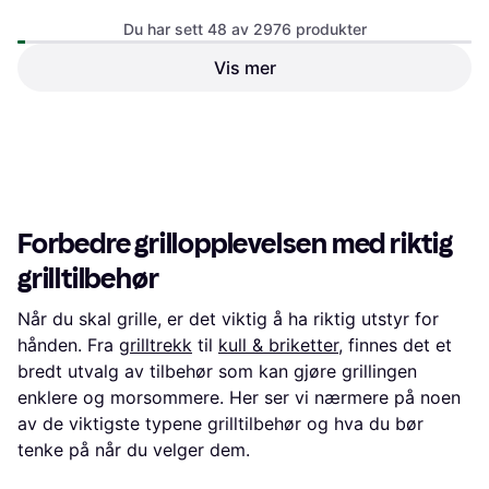
Du har sett 48 av 2976 produkter
Nordic Quality V2
Dryppebrett
Vis mer
Aluminiumsform
Ooni Modulært Pizzabord
Medium
Grillbord
297 kr
2 599 kr
Eller 3 betalinger av 102 kr
*
6 butikker
6 butikker
1
2
3
...
33
...
62
Forbedre grillopplevelsen med riktig
grilltilbehør
Når du skal grille, er det viktig å ha riktig utstyr for
hånden. Fra
grilltrekk
til
kull & briketter
, finnes det et
bredt utvalg av tilbehør som kan gjøre grillingen
enklere og morsommere. Her ser vi nærmere på noen
av de viktigste typene grilltilbehør og hva du bør
tenke på når du velger dem.