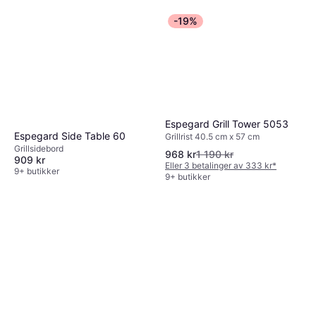
-19%
Espegard Grill Tower 5053
Espegard Side Table 60
Grillrist 40.5 cm x 57 cm
Grillsidebord
968 kr
1 190 kr
909 kr
Eller 3 betalinger av 333 kr
*
9+ butikker
9+ butikker