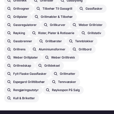
Grilltrekk
Grillrister
Gassfylling
Grillvogner
Tilbehør Til Gassgrill
Gassflasker
Grillplater
Grillmøbler & Tilbehør
Gassregulatorer
Grillkurver
Weber Grillrister
Røyking
Rister, Plater & Rotisserie
Grillstativ
Gassbrenner
Grillbørster
Tennblokker
Grillrens
Aluminiumsformer
Grillbord
Weber Grillplater
Weber Grilltrekk
Grillredskap
Grilldeksel
Fylt Flaske Gassflasker
Grillmatter
Espegard Grilltilbehør
Tennvæsker
Rengjøringsutstyr
Røykespon På Salg
Kull & Briketter