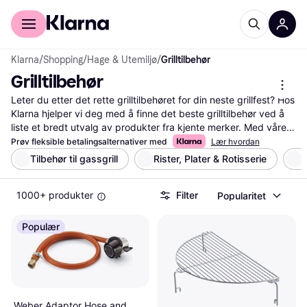
For kunder
For bedrifter
Klarna
/
Shopping
/
Hage & Utemiljø
/
Grilltilbehør
Grilltilbehør
Leter du etter det rette grilltilbehøret for din neste grillfest? Hos 
Klarna hjelper vi deg med å finne det beste grilltilbehør ved å 
liste et bredt utvalg av produkter fra kjente merker. Med våre 
praktiske filter kan du enkelt sortere etter type, pris eller 
Prøv fleksible betalingsalternativer med
Lær hvordan
brukeranmeldelser. Dette gjør det lettere for deg å velge det 
Tilbehør til gassgrill
Rister, Plater & Rotisserie
G
tilbehøret som passer dine behov og preferanser. Enten du ser 
etter grillverktøy, røykflis eller beskyttende trekk, kan du finne 
1000+ produkter
Filter
Popularitet
det her. Les også anmeldelser fra andre brukere for å få innsikt 
i produktenes kvalitet og funksjonalitet. Vi sørger for at du får 
mest mulig verdi for pengene ved å gi deg alle nødvendige 
Populær
opplysninger på ett sted. Start her for å finne det grilltilbehøret 
som gjør din grillopplevelse komplett!
Les mer om grilltilbehør her
Weber Adaptor Hose and