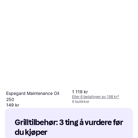
1 119 kr
Espegard Maintenance Oil
Eller 6 betalinger av 198 kr
*
250
6 butikker
149 kr
7 butikker
Grilltilbehør: 3 ting å vurdere før 
du kjøper