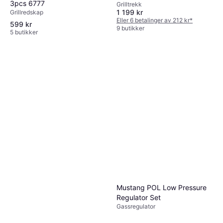
3pcs 6777
Grilltrekk
1 199 kr
Grillredskap
Eller 6 betalinger av 212 kr
*
599 kr
9 butikker
5 butikker
Mustang POL Low Pressure
Regulator Set
Gassregulator