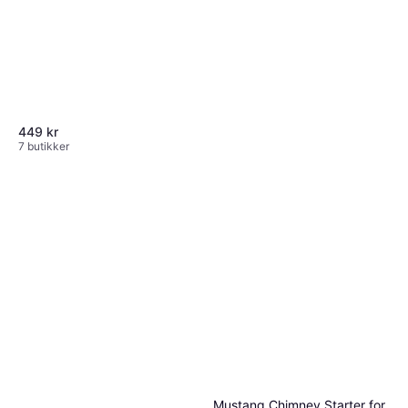
449 kr
7 butikker
Mustang Chimney Starter for