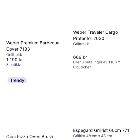
Weber Traveler Cargo
Protector 7030
Weber Premium Barbecue
Grilltrekk
Cover 7183
Grilltrekk
669 kr
1 190 kr
Eller 6 betalinger av 118 kr
*
8 butikker
8 butikker
Trendy
Espegard Grillrist 60cm 771
Grillrist 48 cm x 48 cm
Ooni Pizza Oven Brush