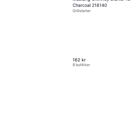
Weber Grate Cleaner 17875
Charcoal 218140
Grillrens
Grillstarter
149 kr
9 butikker
162 kr
8 butikker