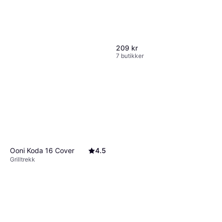
209 kr
7 butikker
Ooni Koda 16 Cover
4.5
Grilltrekk
Weber Cast Iron Protector
17889
Grillrens
119 kr
7 butikker