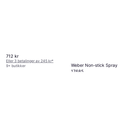
712 kr
Eller 3 betalinger av 245 kr
*
Weber Non-stick Spray
9+ butikker
17685
Grillrens
129 kr
9+ butikker