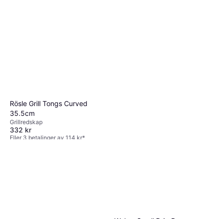
Rösle Grill Tongs Curved
35.5cm
Grillredskap
332 kr
Eller 3 betalinger av 114 kr
*
9 butikker
Weber Enamel Cleaner 300ml
Grillrens
75 kr
9 butikker