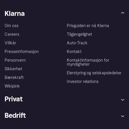
Klarna
Om oss
Prisguiden er nå Klarna
Careers
Tilgjengelighet
Villkår
Auto-Track
Presseinformasjon
Kontakt
Personvern
Kontaktinformasjon for
myndigheter
Sikkerhet
Eierstyring og selskapsledelse
Bærekraft
Investor relations
Wikipink
Privat
Hjelp
Kjøperbeskyttelse
Bedrift
Logg inn
Klager
Butikksupport
Developers portal
Klarna-appen
Kredittavtale