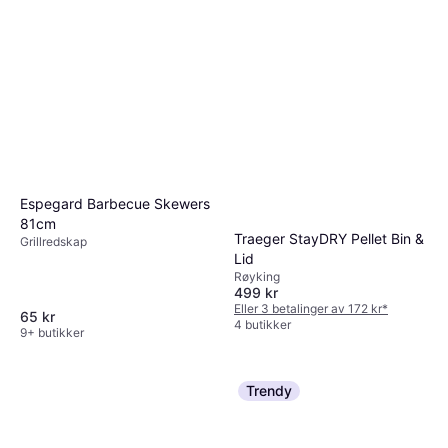
Espegard Barbecue Skewers
81cm
Traeger StayDRY Pellet Bin &
Grillredskap
Lid
Røyking
499 kr
Eller 3 betalinger av 172 kr
*
65 kr
4 butikker
9+ butikker
Trendy