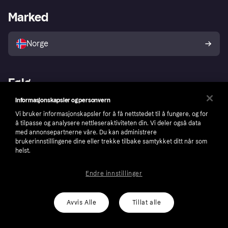
Merchant portal
Driftsstatus
Marked
Utforsk butikker
Personverninnstillinger
Selg med Klarna
Plattformer og partnere
Norge
Følg
Informasjonskapsler og personvern
Vi bruker informasjonskapsler for å få nettstedet til å fungere, og for
å tilpasse og analysere nettleseraktiviteten din. Vi deler også data
med annonsepartnerne våre. Du kan administrere
brukerinnstillingene dine eller trekke tilbake samtykket ditt når som
helst.
Endre innstillinger
Avvis Alle
Tillat alle