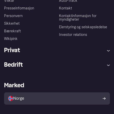
Villkår
Auto-Track
Presseinformasjon
Kontakt
Personvern
Kontaktinformasjon for
myndigheter
Sikkerhet
Eierstyring og selskapsledelse
Bærekraft
Investor relations
Wikipink
Privat
Hjelp
Kjøperbeskyttelse
Bedrift
Logg inn
Klager
Butikksupport
Developers portal
Klarna-appen
Kredittavtale
Merchant portal
Driftsstatus
Marked
Utforsk butikker
Personverninnstillinger
Selg med Klarna
Plattformer og partnere
Norge