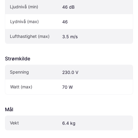
Ljudnivå (min)
46 dB
Lydnivå (max)
46
Lufthastighet (max)
3.5 m/s
Strømkilde
Spenning
230.0 V
Watt (max)
70 W
Mål
Vekt
6.4 kg