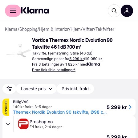
For kunder
For bedrifter
Klarna
/
Shopping
/
Hjem & Interiør
/
Hjem
/
Vifter
/
Takfvifter
Vortice Thermex Nordic Evolution 90 
Takvifte 46 1 dB 700 m³
Takvifte, Fjernstyring, Stille (46 dB)
Sammenlign priser fra
5 299 kr
til
9 050 kr
Fra 3 betalinger av 1 825 kr med
Prøv fleksible betalinger*
Laveste pris
Pris inkl. frakt
BilligVVS
ANNONSE
5 299 kr
149 kr frakt
,
3–5 dager
Thermex Nordik Evolution 90 takvifte, Ø98 cm, hvit
Proshop.no
Fri frakt
,
2–4 dager
5 299 kr