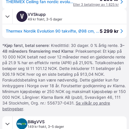
THERMEX Ceiling fan nordic evolution r 90/36
Eller 3 betalinger av 1 825 kr
VVSkupp
V
49 kr frakt
,
3–5 dager
5 299 kr
Thermex Nordik Evolution 90 takvifte, Ø98 cm, hvit
*
Kjøp først, betal senere
: Kreditttid: 30 dager. 0 % årlig rente.
3–
48 måneders finansiering med Klarna
: Priseksempel: Et kjøp på
10 000 NOK betalt ned over 12 måneder med en gjeldende rente
på 21.9 % har en effektiv rente (APR) på 21,90%. Totalkostnaden
beløper seg til 11 101.12 NOK. Dette inkluderer 11 betalinger på
926.19 NOK hver og en siste betaling på 913,04 NOK.
Forskuddsbetaling kan være nødvendig. Dette gjelder kun for
innbyggere i Norge over 18 år. Forutsetter godkjenning av Klarna.
Minimum kjøpsbeløp er 250 NOK og maksimalt kjøpsbeløp er 150
000 NOK. Långiver: Klarna Bank AB (publ), Sveavägen 46, 111
34 Stockholm, Org. nr.: 556737-0431.
Se vilkår og andre
betingelser
.
BilligVVS
149 kr frakt
,
3–5 dager