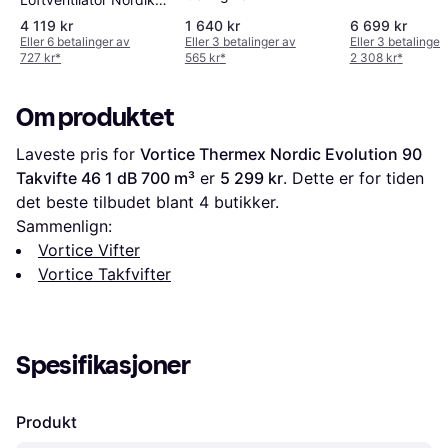
Retractable 1070 66W
E120 Ø120 cm 13.810
4 119 kr
1 640 kr
6 699 kr
m³/h
Eller 6 betalinger av
Eller 3 betalinger av
Eller 3 betalinger
727 kr
*
565 kr
*
2 308 kr
*
Om produktet
Laveste pris for 
Vortice Thermex Nordic Evolution 90 
Takvifte 46 1 dB 700 m³
 er 
5 299 kr
. Dette er for tiden 
det beste tilbudet blant 
4
 butikker.
Sammenlign:
Vortice Vifter
Vortice Takfvifter
Spesifikasjoner
Produkt