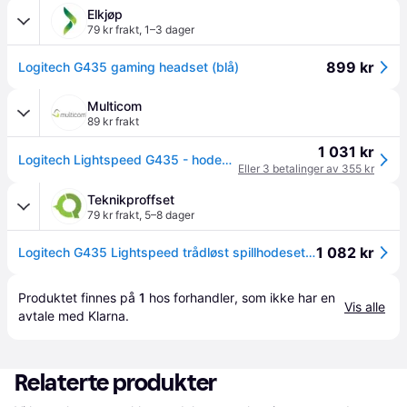
Elkjøp
79 kr frakt
,
1–3 dager
899 kr
Logitech G435 gaming headset (blå)
Multicom
89 kr frakt
1 031 kr
Logitech Lightspeed G435 - hodesett (981-001062)
Eller 3 betalinger av 355 kr
Teknikproffset
79 kr frakt
,
5–8 dager
1 082 kr
Logitech G435 Lightspeed trådløst spillhodesett - blått
Produktet finnes på 
1
 hos 
forhandler
, som ikke har en 
Vis alle
avtale med Klarna.
Relaterte produkter