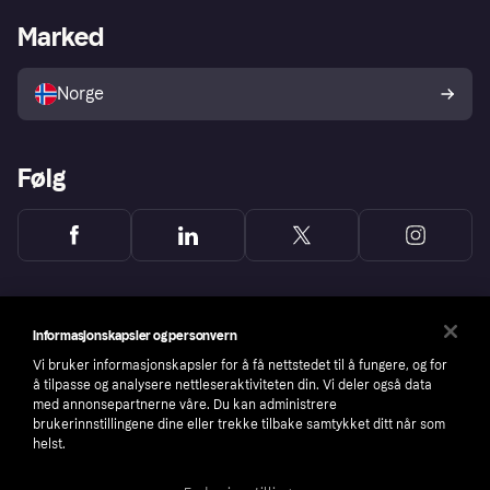
Merchant portal
Driftsstatus
Marked
Utforsk butikker
Personverninnstillinger
Selg med Klarna
Plattformer og partnere
Norge
Følg
Informasjonskapsler og personvern
Vi bruker informasjonskapsler for å få nettstedet til å fungere, og for
å tilpasse og analysere nettleseraktiviteten din. Vi deler også data
med annonsepartnerne våre. Du kan administrere
brukerinnstillingene dine eller trekke tilbake samtykket ditt når som
helst.