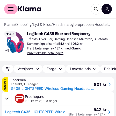
For kunder
For bedrifter
Klarna
/
Shopping
/
Lyd & Bilde
/
Headsets og ørepropper
/
Hodetelefoner
Logitech G435 Blue and Raspberry
3,9
Trådløs, Over-Ear, Gaming Headset, Mikrofon, Bluetooth
Sammenlign priser fra
542 kr
til
1 082 kr
Fra 3 betalinger av 187 kr med
+
5
Prøv fleksible betalinger*
Versjoner
Farge
Laveste pris
Pris ink
Tonerweb
ANNONSE
801 kr
Fri frakt
,
1–3 dager
G435 LIGHTSPEED Wireless Gaming Headset, Blue
Proshop.no
109 kr frakt
,
1–3 dager
542 kr
Logitech G435 LIGHTSPEED Wireless Gaming Headset - Blue
Eller 3 betalinger av 187 kr