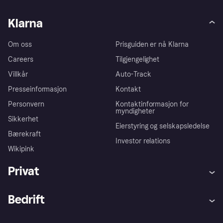
Klarna
Om oss
Prisguiden er nå Klarna
Careers
Tilgjengelighet
Villkår
Auto-Track
Presseinformasjon
Kontakt
Personvern
Kontaktinformasjon for
myndigheter
Sikkerhet
Eierstyring og selskapsledelse
Bærekraft
Investor relations
Wikipink
Privat
Hjelp
Kjøperbeskyttelse
Bedrift
Logg inn
Klager
Butikksupport
Developers portal
Klarna-appen
Kredittavtale