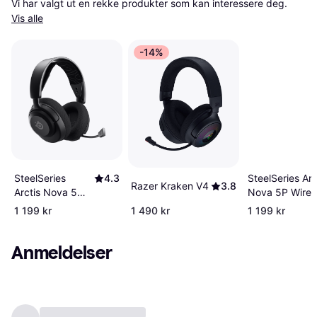
Vi har valgt ut en rekke produkter som kan interessere deg. 
Vis alle
-14%
SteelSeries
4.3
SteelSeries Arc
Razer Kraken V4
3.8
Arctis Nova 5
Nova 5P Wirel
Black
Black
1 199 kr
1 490 kr
1 199 kr
Anmeldelser