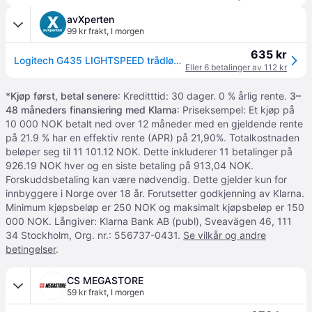
avXperten
99 kr frakt
,
I morgen
635 kr
Logitech G435 LIGHTSPEED trådløst gamingheadset - Lilla
Eller 6 betalinger av 112 kr
*
Kjøp først, betal senere
: Kreditttid: 30 dager. 0 % årlig rente.
3–
48 måneders finansiering med Klarna
: Priseksempel: Et kjøp på
10 000 NOK betalt ned over 12 måneder med en gjeldende rente
på 21.9 % har en effektiv rente (APR) på 21,90%. Totalkostnaden
beløper seg til 11 101.12 NOK. Dette inkluderer 11 betalinger på
926.19 NOK hver og en siste betaling på 913,04 NOK.
Forskuddsbetaling kan være nødvendig. Dette gjelder kun for
innbyggere i Norge over 18 år. Forutsetter godkjenning av Klarna.
Minimum kjøpsbeløp er 250 NOK og maksimalt kjøpsbeløp er 150
000 NOK. Långiver: Klarna Bank AB (publ), Sveavägen 46, 111
34 Stockholm, Org. nr.: 556737-0431.
Se vilkår og andre
betingelser
.
CS MEGASTORE
59 kr frakt
,
I morgen