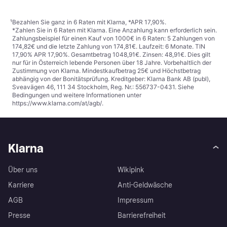
¹
Bezahlen Sie ganz in 6 Raten mit Klarna, *APR 17,90%.
*Zahlen Sie in 6 Raten mit Klarna. Eine Anzahlung kann erforderlich sein.
Zahlungsbeispiel für einen Kauf von 1000€ in 6 Raten: 5 Zahlungen von
174,82€ und die letzte Zahlung von 174,81€. Laufzeit: 6 Monate. TIN
17,90% APR 17,90%. Gesamtbetrag 1048,91€. Zinsen: 48,91€. Dies gilt
nur für in Österreich lebende Personen über 18 Jahre. Vorbehaltlich der
Zustimmung von Klarna. Mindestkaufbetrag 25€ und Höchstbetrag
abhängig von der Bonitätsprüfung. Kreditgeber: Klarna Bank AB (publ),
Sveavägen 46, 111 34 Stockholm, Reg. Nr.: 556737-0431. Siehe
Bedingungen und weitere Informationen unter
https://www.klarna.com/at/agb/
.
Klarna
Über uns
Wikipink
Karriere
Anti-Geldwäsche
AGB
Impressum
Presse
Barrierefreiheit