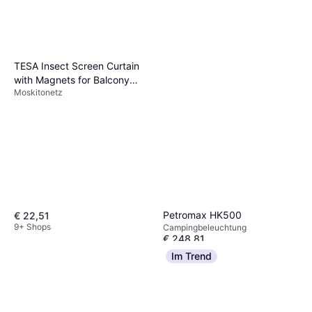
TESA Insect Screen Curtain
with Magnets for Balcony
Moskitonetz
and Patio Doors 2.0m x 0.8m
Petromax HK500
€ 22,51
9+ Shops
Campingbeleuchtung
€ 248,81
Oder € 43,50/Mon.
¹
Im Trend
6 Shops