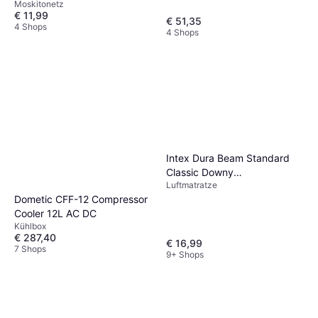
Moskitonetz
€ 11,99
€ 51,35
4 Shops
4 Shops
Intex Dura Beam Standard
Classic Downy
Luftmatratze
203x152x25cm
Dometic CFF-12 Compressor
Cooler 12L AC DC
Kühlbox
€ 287,40
€ 16,99
7 Shops
9+ Shops