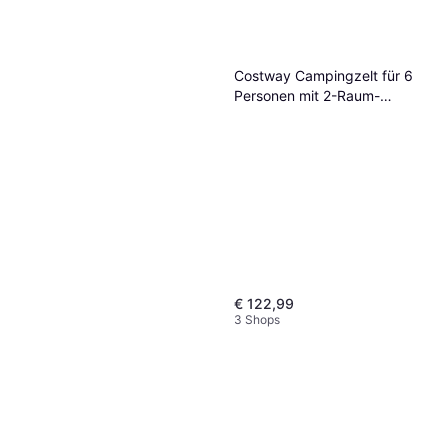
Costway Campingzelt für 6
Personen mit 2-Raum-
Trennwand & Regenschutz &
PE-Plane & Netzfenstern
Grün
€ 122,99
3 Shops