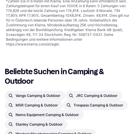
*Zahlen Sie in 6 Raten mit Klarna. Eine Anzahlung kann erforderlich sein.
Zahlungsbeispiel für einen Kauf von 1000€ in 6 Raten: 5 Zahlungen von
174,82€ und die letzte Zahlung von 174,81€. Laufzeit: 6 Monate. TIN
17,90% APR 17,90%. Gesamtbetrag 1048,91€. Zinsen: 48,91€. Dies gilt nur
für in Österreich lebende Personen über 18 Jahre. Vorbehaltlich der
Zustimmung von Klarna. Mindestkaufbetrag 25€ und Höchstbetrag
abhängig von der Bonitätsprüfung. Kreditgeber: Klarna Bank AB (publ),
Sveavägen 46, 111 34 Stockholm, Reg. Nr.: 556737-0431. Siehe
Bedingungen und weitere Informationen unter
https://www.klarna.com/at/agb/
.
Beliebte Suchen in Camping & 
Outdoor
Vango Camping & Outdoor
JRC Camping & Outdoor
MSR Camping & Outdoor
Trespass Camping & Outdoor
Nemo Equipment Camping & Outdoor
Stanley Camping & Outdoor
Western Mountaineering Camping & Outdoor