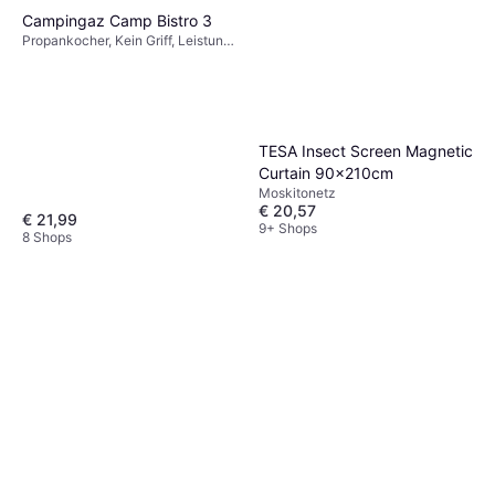
Campingaz Camp Bistro 3
Propankocher, Kein Griff, Leistung
2200W, Stahl
Autan Multi Insect Spray,
TESA Insect Screen Magnetic
Multi-Insektenschutz vor
Curtain 90x210cm
Insektenmittel
Mücken, Stechfliegen und
Moskitonetz
€ 5,56
€ 55,60/L
Zecken, 100 ml
€ 20,57
3 Shops
€ 21,99
9+ Shops
8 Shops