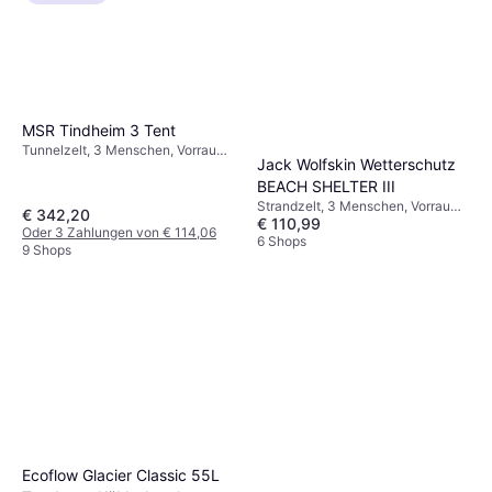
MSR Tindheim 3 Tent
Tunnelzelt, 3 Menschen, Vorraum,
Jack Wolfskin Wetterschutz
Belüftung
BEACH SHELTER III
Strandzelt, 3 Menschen, Vorraum,
€ 342,20
€ 110,99
4-Jahreszeiten-Zelt, Belüftung
Oder 3 Zahlungen von € 114,06
6 Shops
9 Shops
Ecoflow Glacier Classic 55L