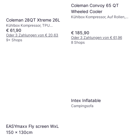
Coleman Convoy 65 QT
Wheeled Cooler
Kühlbox Kompressor, Auf Rollen,
Coleman 28QT Xtreme 26L
Stahl, TPU (Thermoplastisches
Kühlbox Kompressor, TPU
Polyurethan)
€ 61,90
(Thermoplastisches Polyurethan)
€ 185,90
Oder 3 Zahlungen von € 20,63
Oder 3 Zahlungen von € 61,96
9+ Shops
8 Shops
Intex Inflatable
Campingsofa
EASYmaxx Fly screen WxL
150 x 130cm