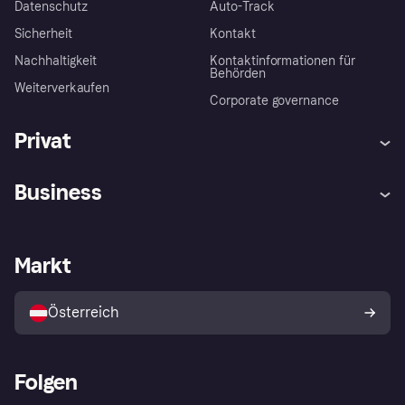
Datenschutz
Auto-Track
Sicherheit
Kontakt
Nachhaltigkeit
Kontaktinformationen für
Behörden
Weiterverkaufen
Corporate governance
Privat
Hilfe
Käuferschutzrichtlinien
Business
Einloggen
Beschwerden
Händlersupport
Entwicklerseite
Klarna App
Datenschutzeinstellungen
Händlerportal
Betriebsstatus
Markt
Shops entdecken
Dein Widerrufsrecht
Mit Klarna verkaufen
Plattformen und Partner
Österreich
Folgen