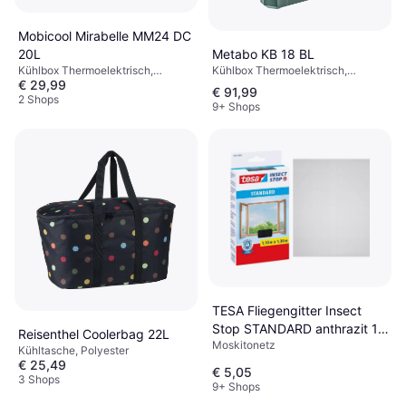
Mobicool Mirabelle MM24 DC
Metabo KB 18 BL
20L
Kühlbox Thermoelektrisch,
Kühlbox Thermoelektrisch,
€ 29,99
Kunststoff
Kunststoff
€ 91,99
2 Shops
9+ Shops
TESA Fliegengitter Insect
Stop STANDARD anthrazit 1,1
Reisenthel Coolerbag 22L
Moskitonetz
x 1,3 m
Kühltasche, Polyester
€ 25,49
€ 5,05
3 Shops
9+ Shops