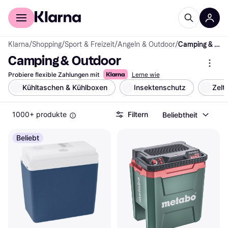
Für Shopper
Für Händler
Klarna
/
Shopping
/
Sport & Freizeit
/
Angeln & Outdoor
/
Camping & Outdoor
Camping & Outdoor
Probiere flexible Zahlungen mit
Lerne wie
Kühltaschen & Kühlboxen
Insektenschutz
Zelt
1000+ produkte
Filtern
Beliebtheit
Beliebt