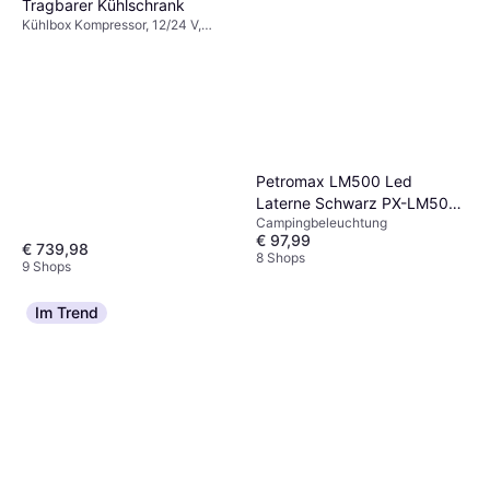
Tragbarer Kühlschrank
Kühlbox Kompressor, 12/24 V,
Integrierter USB-Anschluss,
Leistung 55W
Petromax LM500 Led
Laterne Schwarz PX-LM500-
Campingbeleuchtung
Black
€ 97,99
€ 739,98
8 Shops
9 Shops
Im Trend