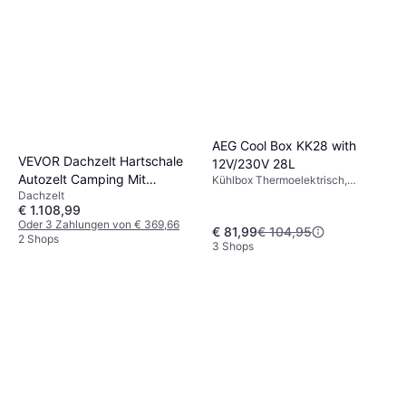
9+ Shops
AEG Cool Box KK28 with
VEVOR Dachzelt Hartschale
12V/230V 28L
Autozelt Camping Mit
Kühlbox Thermoelektrisch,
12/230 V
Dachzelt
Teleskopleiter
€ 1.108,99
Oder 3 Zahlungen von € 369,66
€ 81,99
€ 104,95
2 Shops
3 Shops