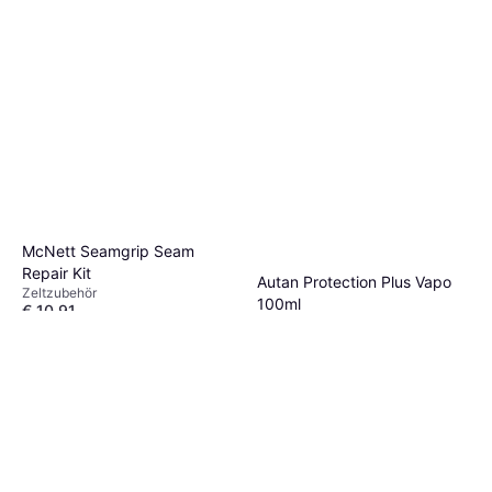
McNett Seamgrip Seam
Repair Kit
Autan Protection Plus Vapo
Zeltzubehör
100ml
€ 10,91
Insektenmittel
Oder 3 Zahlungen von € 3,63
€ 5,56
€ 55,60/L
5 Shops
6 Shops