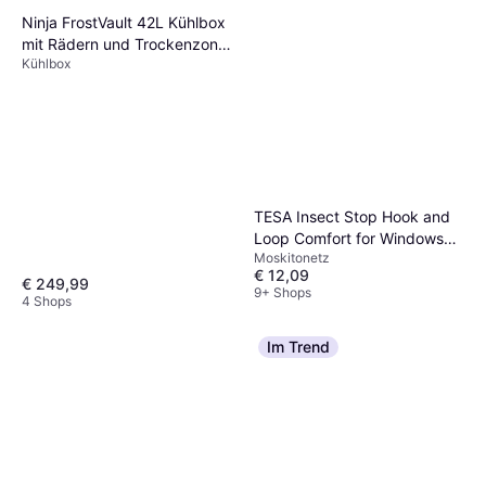
Ninja FrostVault 42L Kühlbox
mit Rädern und Trockenzone
Kühlbox
Slate Grau FB245EUGY
TESA Insect Stop Hook and
Loop Comfort for Windows
Moskitonetz
130x130cm
€ 12,09
€ 249,99
9+ Shops
4 Shops
Im Trend