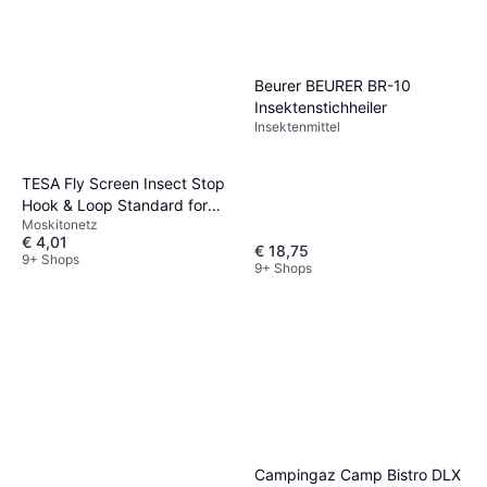
Beurer BEURER BR-10
Insektenstichheiler
Insektenmittel
TESA Fly Screen Insect Stop
Hook & Loop Standard for
Moskitonetz
Windows 100cm x 100cm
€ 4,01
€ 18,75
9+ Shops
9+ Shops
Campingaz Camp Bistro DLX