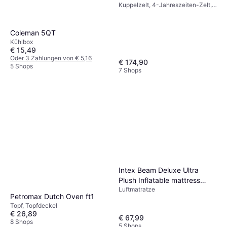
Kuppelzelt, 4-Jahreszeiten-Zelt,
Belüftung
Coleman 5QT
Kühlbox
€ 15,49
Oder 3 Zahlungen von € 5,16
€ 174,90
5 Shops
7 Shops
Intex Beam Deluxe Ultra
Plush Inflatable mattress
Luftmatratze
236x152x46cm
Petromax Dutch Oven ft1
Topf, Topfdeckel
€ 26,89
€ 67,99
8 Shops
5 Shops