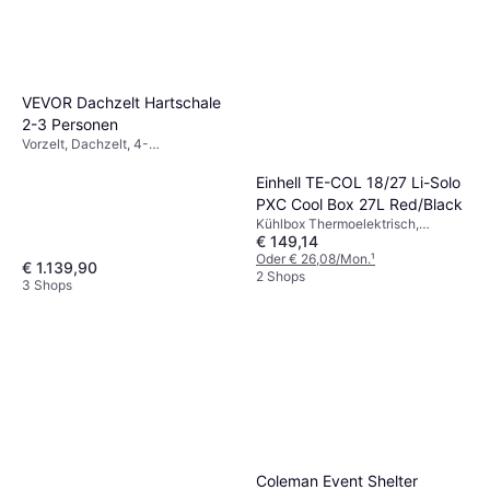
VEVOR Dachzelt Hartschale
2-3 Personen
Vorzelt, Dachzelt, 4-
Jahreszeiten-Zelt
Einhell TE-COL 18/27 Li-Solo
PXC Cool Box 27L Red/Black
Kühlbox Thermoelektrisch,
€ 149,14
12/230 V, Gefrierfach, Kunststoff
Oder € 26,08/Mon.
¹
€ 1.139,90
2 Shops
3 Shops
Coleman Event Shelter