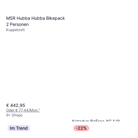
MSR Hubba Hubba Bikepack
2 Personen
Kuppelzelt
€ 442,95
Oder € 77,44/Mon.
¹
9+ Shops
Katadyn BeFree AC 1.0L
Schieferblau
Im Trend
-22%
Wasserreiniger
€ 44,95