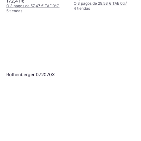
172,41 €
O 3 pagos de 29,53 € TAE 0%
¹
O 3 pagos de 57,47 € TAE 0%
¹
4 tiendas
5 tiendas
Rothenberger 072070X