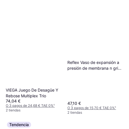
Reflex Vaso de expansión a
presión de membrana n gris,
4 bar 25 l
VIEGA Juego De Desagüe Y
Rebose Multiplex Trio
74,04 €
47,10 €
O 3 pagos de 24,68 € TAE 0%
¹
O 3 pagos de 15,70 € TAE 0%
¹
2 tiendas
2 tiendas
Tendencia