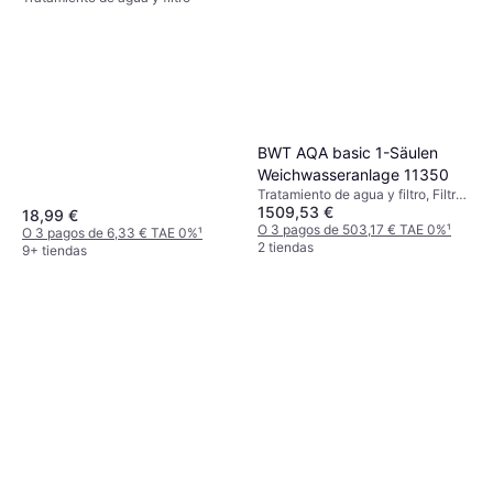
BWT AQA basic 1-Säulen
Weichwasseranlage 11350
Tratamiento de agua y filtro, Filtro
1509,53 €
de agua
18,99 €
O 3 pagos de 503,17 € TAE 0%
¹
O 3 pagos de 6,33 € TAE 0%
¹
2 tiendas
9+ tiendas