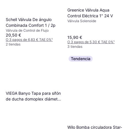
Geberit 240.428.00.1
Greenice Válvula Aqua
Mecanismo Descarga
Control Eléctrica 1" 24 V
Schell Válvula De ángulo
37,90 €
Cisterna Vista
Válvula Solenoide
O 3 pagos de 12,63 € TAE 0%
¹
Combinada Comfort 1 / 2p
2 tiendas
Válvula de Control de Flujo
20,50 €
15,90 €
O 3 pagos de 6,83 € TAE 0%
¹
O 3 pagos de 5,30 € TAE 0%
¹
2 tiendas
3 tiendas
Tendencia
VIEGA Banyo Tapa para sifón
de ducha domoplex diámetro
75mm, agujero 52mm
Wilo Bomba circuladora Star-