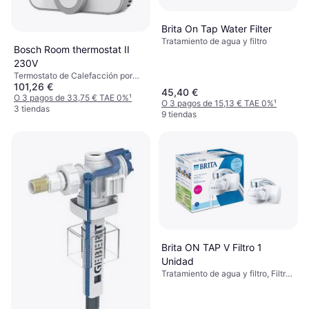
Brita On Tap Water Filter
Tratamiento de agua y filtro
Bosch Room thermostat II
230V
Termostato de Calefacción por
101,26 €
Suelo Radiante, Amazon Alexa,
45,40 €
Google Assistant
O 3 pagos de 33,75 € TAE 0%
¹
O 3 pagos de 15,13 € TAE 0%
¹
3 tiendas
9 tiendas
Brita ON TAP V Filtro 1
Unidad
Tratamiento de agua y filtro, Filtro
de agua