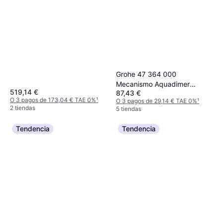
Grohe 47 364 000
Mecanismo Aquadimer
519,14 €
87,43 €
34367
O 3 pagos de 173,04 € TAE 0%
¹
O 3 pagos de 29,14 € TAE 0%
¹
2 tiendas
5 tiendas
Tendencia
Tendencia