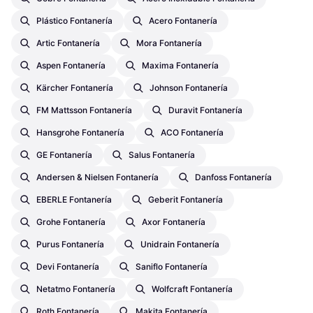
Plástico Fontanería
Acero Fontanería
Artic Fontanería
Mora Fontanería
Aspen Fontanería
Maxima Fontanería
Kärcher Fontanería
Johnson Fontanería
FM Mattsson Fontanería
Duravit Fontanería
Hansgrohe Fontanería
ACO Fontanería
GE Fontanería
Salus Fontanería
Andersen & Nielsen Fontanería
Danfoss Fontanería
EBERLE Fontanería
Geberit Fontanería
Grohe Fontanería
Axor Fontanería
Purus Fontanería
Unidrain Fontanería
Devi Fontanería
Saniflo Fontanería
Netatmo Fontanería
Wolfcraft Fontanería
Roth Fontanería
Makita Fontanería