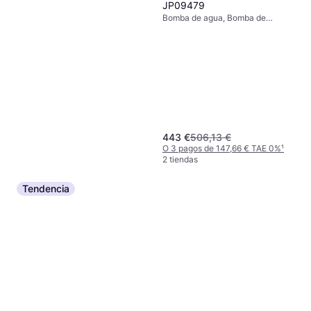
JP09479
Bomba de agua, Bomba de
circulación en seco
443 €
506,13 €
O 3 pagos de 147,66 € TAE 0%
¹
2 tiendas
Tendencia