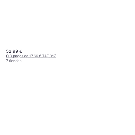
52,99 €
O 3 pagos de 17,66 € TAE 0%
¹
7 tiendas
Geberit 617501173
Válvula de Descarga
25,09 €
O 3 pagos de 8,36 € TAE 0%
¹
3 tiendas