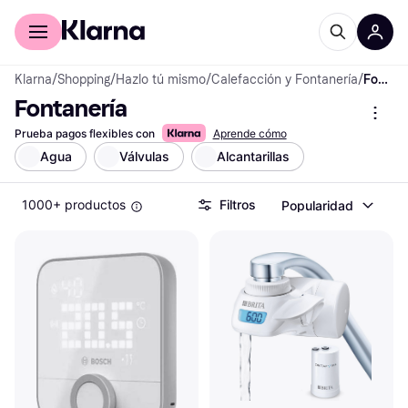
Comprar con Klarna
Para empresas
Klarna
/
Shopping
/
Hazlo tú mismo
/
Calefacción y Fontanería
/
Fontanería
Fontanería
Prueba pagos flexibles con
Aprende cómo
Agua
Válvulas
Alcantarillas
1000+ productos
Filtros
Popularidad