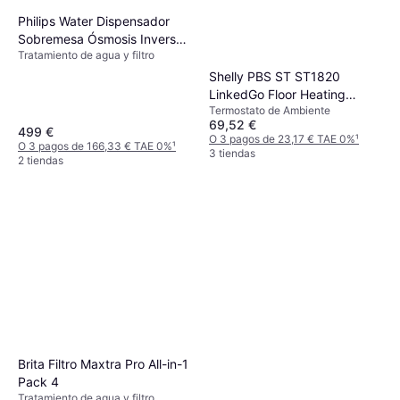
Philips Water Dispensador
Sobremesa Ósmosis Inversa
Tratamiento de agua y filtro
ADD6912BK
Shelly PBS ST ST1820
LinkedGo Floor Heating
Termostato de Ambiente
Thermostat
69,52 €
499 €
O 3 pagos de 23,17 € TAE 0%
¹
O 3 pagos de 166,33 € TAE 0%
¹
3 tiendas
2 tiendas
Brita Filtro Maxtra Pro All-in-1
Pack 4
Tratamiento de agua y filtro