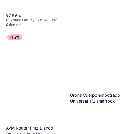
87,99 €
O 3 pagos de 29,33 € TAE 0%
¹
5 tiendas
-15%
Grohe Blue Filter L-Size
(40412001)
Tratamiento de agua y filtro
162,42 €
O 3 pagos de 54,14 € TAE 0%
¹
7 tiendas
Grohe Cuerpo empotrado
Universal 1/2 smartbox
AVM Router Fritz Blanco
Termostato de radiador