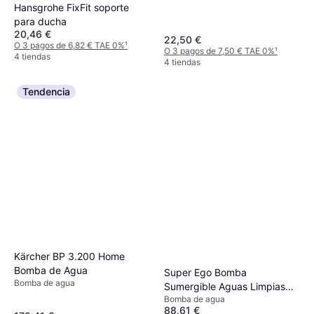
Hansgrohe FixFit soporte
para ducha
20,46 €
22,50 €
O 3 pagos de 6,82 € TAE 0%
¹
O 3 pagos de 7,50 € TAE 0%
¹
4 tiendas
4 tiendas
Tendencia
Kärcher BP 3.200 Home
Bomba de Agua
Super Ego Bomba
Bomba de agua
Sumergible Aguas Limpias
Bomba de agua
80W RP1400000
88,61 €