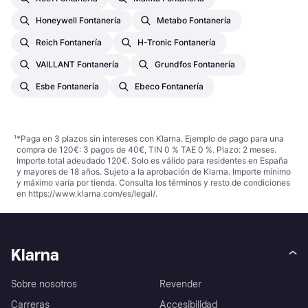
Honeywell Fontanería
Metabo Fontanería
Reich Fontanería
H-Tronic Fontanería
VAILLANT Fontanería
Grundfos Fontanería
Esbe Fontanería
Ebeco Fontanería
¹
*Paga en 3 plazos sin intereses con Klarna. Ejemplo de pago para una
compra de 120€: 3 pagos de 40€, TIN 0 % TAE 0 %. Plazo: 2 meses.
Importe total adeudado 120€. Solo es válido para residentes en España
y mayores de 18 años. Sujeto a la aprobación de Klarna. Importe mínimo
y máximo varía por tienda. Consulta los términos y resto de condiciones
en
https://www.klarna.com/es/legal/
.
Klarna
Sobre nosotros
Revender
Carreras
Accesibilidad