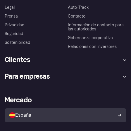
Legal
Auto-Track
Prensa
Contacto
Privacidad
Información de contacto para
las autoridades
Seguridad
Gobernanza corporativa
Sostenibilidad
Relaciones con inversores
Clientes
Ayuda
Promesa de protección contra
Para empresas
el fraude
Inicio de sesión
Nuestra promesa
Asistencia al comerciante
Portal de desarrolladores
Klarna app
Bienestar financiero
Acceso empresas
Estado operativo
Mercado
Directorio de tiendas
Configuración de privacidad
Vende con Klarna
Plataformas y socios
Política de protección al
comprador de Klarna
Tu derecho de desistimiento
España
Reclamaciones