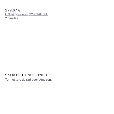
279,67 €
O 3 pagos de 93,22 € TAE 0%
¹
2 tiendas
Grohe Blue Filter 600l
(40404001)
Shelly BLU-TRV 3302031
Tratamiento de agua y filtro, Filtro
Termostato de radiador, Amazon
66,58 €
de agua
Alexa
O 3 pagos de 22,19 € TAE 0%
¹
4 tiendas