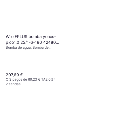
Grohe Cartucho en latón
dorado Euromix
118,94 €
O 3 pagos de 39,64 € TAE 0%
¹
2 tiendas
Wilo FPLUS bomba yonos-
pico1.0 25/1-6-180 4248084
Bomba de agua, Bomba de
Bomba YONOS PICO1.0 25/1
circulación en húmedo
6 180 4248084 de la marca
207,69 €
O 3 pagos de 69,23 € TAE 0%
¹
2 tiendas