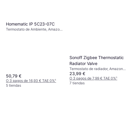
Geberit 617500160
Tratamiento de agua y filtro, Filtro
24,50 €
de agua
O 3 pagos de 8,16 € TAE 0%
¹
4 tiendas
Homematic IP 5C23-07C
Termostato de Ambiente, Amazon
Alexa
Sonoff Zigbee Thermostatic
Radiator Valve
Termostato de radiador, Amazon
23,99 €
Alexa
50,79 €
O 3 pagos de 7,99 € TAE 0%
¹
O 3 pagos de 16,93 € TAE 0%
¹
7 tiendas
5 tiendas