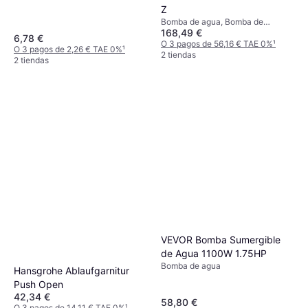
Z
Bomba de agua, Bomba de
168,49 €
circulación en húmedo
6,78 €
O 3 pagos de 56,16 € TAE 0%
¹
O 3 pagos de 2,26 € TAE 0%
¹
2 tiendas
2 tiendas
VEVOR Bomba Sumergible
de Agua 1100W 1.75HP
Bomba de agua
Hansgrohe Ablaufgarnitur
Push Open
42,34 €
58,80 €
O 3 pagos de 14,11 € TAE 0%
¹