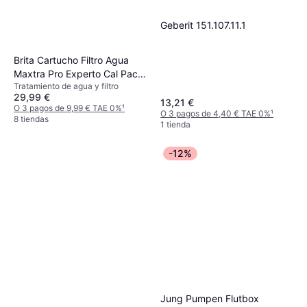
Geberit 151.107.11.1
Brita Cartucho Filtro Agua
Maxtra Pro Experto Cal Pack
Tratamiento de agua y filtro
6
29,99 €
13,21 €
O 3 pagos de 9,99 € TAE 0%
¹
O 3 pagos de 4,40 € TAE 0%
¹
8 tiendas
1 tienda
-12%
Jung Pumpen Flutbox