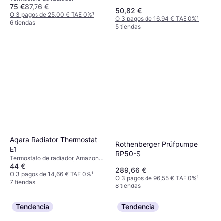
75 €
87,76 €
50,82 €
O 3 pagos de 25,00 € TAE 0%
¹
O 3 pagos de 16,94 € TAE 0%
¹
6 tiendas
5 tiendas
Aqara Radiator Thermostat
Rothenberger Prüfpumpe
E1
RP50-S
Termostato de radiador, Amazon
44 €
Alexa, Google Assistant
289,66 €
O 3 pagos de 14,66 € TAE 0%
¹
O 3 pagos de 96,55 € TAE 0%
¹
7 tiendas
8 tiendas
Tendencia
Tendencia