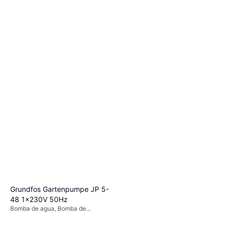
Grundfos Gartenpumpe JP 5-
48 1x230V 50Hz
Bomba de agua, Bomba de
circulación en húmedo, Presión
máxima: 6 bar