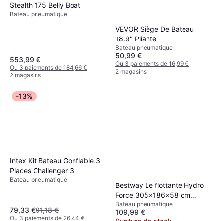
Stealth 175 Belly Boat
Bateau pneumatique
VEVOR Siège De Bateau
18.9" Pliante
Bateau pneumatique
50,99 €
553,99 €
Ou 3 paiements de 16,99 €
Ou 3 paiements de 184,66 €
2 magasins
2 magasins
-13%
Intex Kit Bateau Gonflable 3
Places Challenger 3
Bateau pneumatique
Bestway Le flottante Hydro
Force 305x186x58 cm
Bateau pneumatique
Multicolore
79,33 €
91,18 €
109,99 €
Ou 3 paiements de 26,44 €
Rupture de stock