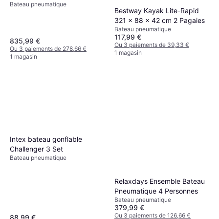
Bateau pneumatique
Adulte Idéal pour les
Bestway Kayak Lite-Rapid
excursions côtières
321 x 88 x 42 cm 2 Pagaies
Bateau pneumatique
117,99 €
835,99 €
Ou 3 paiements de 39,33 €
Ou 3 paiements de 278,66 €
1 magasin
1 magasin
Intex bateau gonflable
Challenger 3 Set
Bateau pneumatique
Relaxdays Ensemble Bateau
Pneumatique 4 Personnes
Bateau pneumatique
379,99 €
Ou 3 paiements de 126,66 €
88,99 €