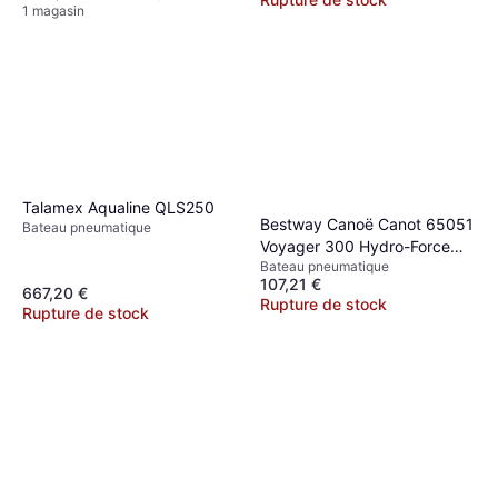
1 magasin
Talamex Aqualine QLS250
Bestway Canoë Canot 65051
Bateau pneumatique
Voyager 300 Hydro-Force
Bateau pneumatique
canot 2 places gonflable
107,21 €
667,20 €
Rupture de stock
Rupture de stock