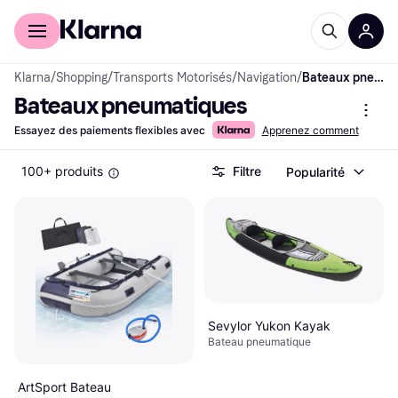
Acheter avec Klarna
Espace entreprises
Klarna
/
Shopping
/
Transports Motorisés
/
Navigation
/
Bateaux pneumatiques
Bateaux pneumatiques
Essayez des paiements flexibles avec
Apprenez comment
100+ produits
Filtre
Popularité
Sevylor Yukon Kayak
Bateau pneumatique
ArtSport Bateau