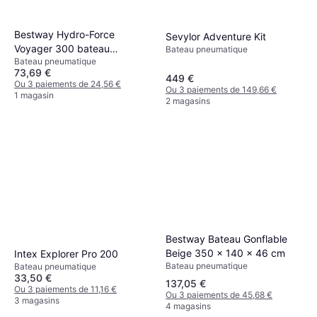
Bestway Hydro-Force
Sevylor Adventure Kit
Voyager 300 bateau
Bateau pneumatique
Bateau pneumatique
gonflable
73,69 €
449 €
Ou 3 paiements de 24,56 €
Ou 3 paiements de 149,66 €
1 magasin
2 magasins
Bestway Bateau Gonflable
Beige 350 x 140 x 46 cm
Intex Explorer Pro 200
Bateau pneumatique
Bateau pneumatique
33,50 €
137,05 €
Ou 3 paiements de 11,16 €
Ou 3 paiements de 45,68 €
3 magasins
4 magasins