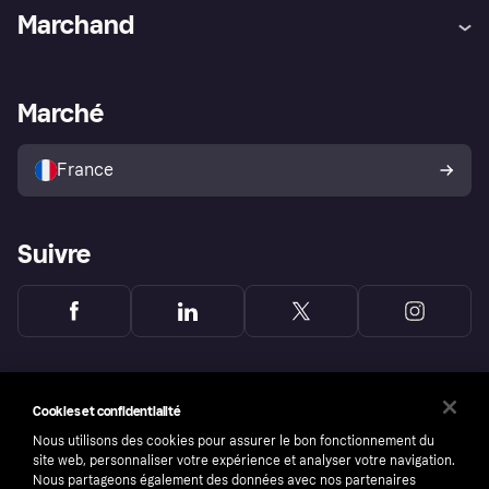
Aide
Réclamations
Marchand
Login
Protection contre la fraude
Support Marchand
Portail développeurs
L'appli shopping de Klarna
Paramètres de confidentialité
Portail Marchand
Statut opérationnel
Marché
Explorez les magasins
Votre droit de rétractation
Vendre avec Klarna
Plateformes et partenaires
Politique de protection de
l’acheteur Klarna
France
Suivre
Cookies et confidentialité
Nous utilisons des cookies pour assurer le bon fonctionnement du
site web, personnaliser votre expérience et analyser votre navigation.
Nous partageons également des données avec nos partenaires