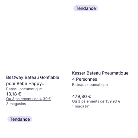
Tendance
Kesser Bateau Pneumatique
Bestway Bateau Gonflable
4 Personnes
pour Bébé Happy
Bateau pneumatique
Bateau pneumatique
Crustacean 1,19 m
13,18 €
479,80 €
Ou 3 paiements de 4,39 €
Ou 3 paiements de 159,93 €
3 magasins
1 magasin
Tendance