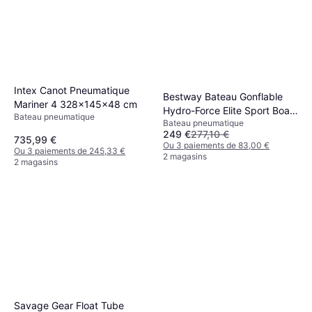
Intex Canot Pneumatique
Bestway Bateau Gonflable
Mariner 4 328x145x48 cm
Hydro-Force Elite Sport Boat
Bateau pneumatique
Bateau pneumatique
Set 230 x 130 x 33 cm
249 €
277,10 €
735,99 €
Ou 3 paiements de 83,00 €
Ou 3 paiements de 245,33 €
2 magasins
2 magasins
Savage Gear Float Tube