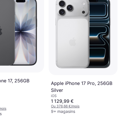
one 17, 256GB
Apple iPhone 17 Pro, 256GB
Silver
iOS
1 129,99 €
Ou 376,66 €/mois
mois
9+ magasins
s