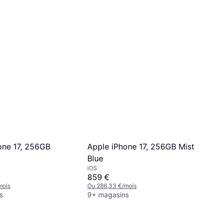
one 17, 256GB
Apple iPhone 17, 256GB Mist
Blue
iOS
859 €
mois
Ou 286,33 €/mois
s
9+ magasins