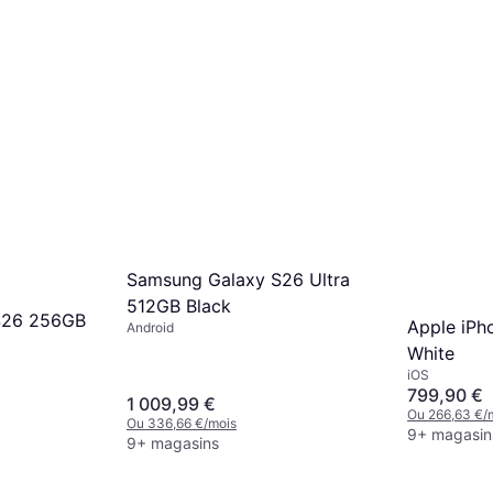
Samsung Galaxy S26 Ultra
512GB Black
S26 256GB
Apple iPh
Android
White
iOS
799,90 €
1 009,99 €
Ou 266,63 €/
Ou 336,66 €/mois
9+ magasin
9+ magasins