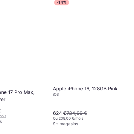
-14%
Apple iPhone 16, 128GB Pink
one 17 Pro Max,
iOS
ver
€
624 €
724,99 €
mois
Ou 208,00 €/mois
s
9+ magasins