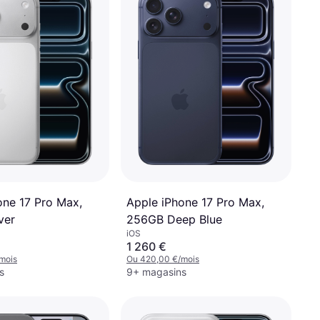
one 17 Pro Max,
Apple iPhone 17 Pro Max,
ver
256GB Deep Blue
iOS
1 260 €
mois
Ou 420,00 €/mois
s
9+ magasins