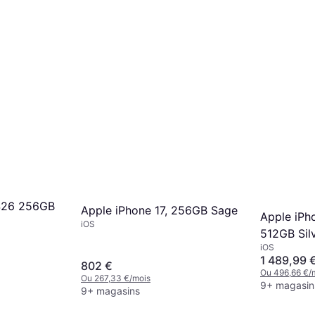
S26 256GB
Apple iPhone 17, 256GB Sage
Apple iPh
iOS
512GB Sil
iOS
1 489,99 
802 €
Ou 496,66 €/
Ou 267,33 €/mois
9+ magasin
9+ magasins