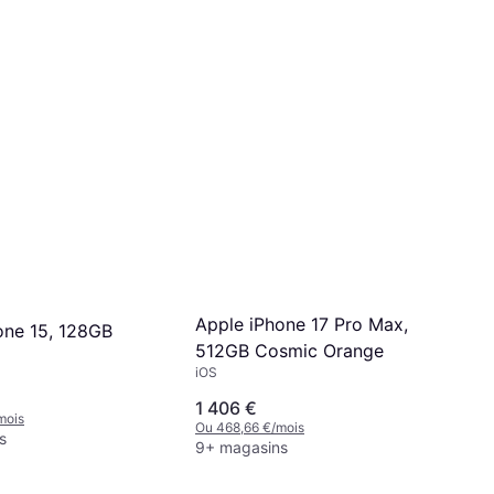
Apple iPhone 17 Pro Max,
one 15, 128GB
512GB Cosmic Orange
iOS
1 406 €
mois
Ou 468,66 €/mois
s
9+ magasins