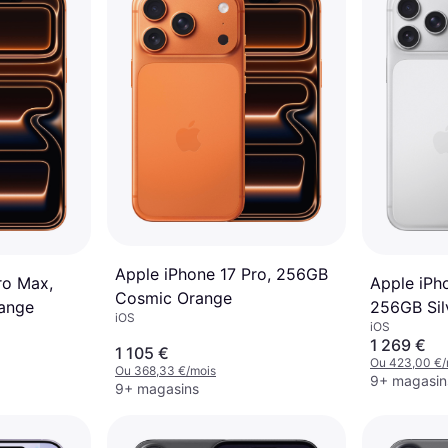
Apple iPhone 17 Pro, 256GB
ro Max,
Apple iPh
Cosmic Orange
ange
256GB Sil
iOS
iOS
1 269 €
1 105 €
Ou 423,00 €/
Ou 368,33 €/mois
9+ magasin
9+ magasins