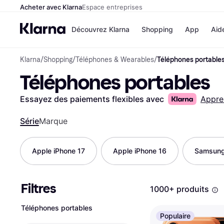
Acheter avec Klarna
Espace entreprises
Découvrez Klarna
Shopping
App
Aid
Klarna
/
Shopping
/
Téléphones & Wearables
/
Téléphones portable
Options de paiem
Magasins
Téléphones portables
Toutes les options d
Cdiscoun
paiement
Airbnb
Payer maintenant
Booking.
Essayez des paiements flexibles avec
Appre
Paiement en 3 fois
Temu
Paiement à 30 jours
JD Sport
Série
Marque
Klarna sur Apple Pa
Apple iPhone 17
Apple iPhone 16
Samsung
Voir tous les
Filtres
1000+ produits
Téléphones portables
Populaire