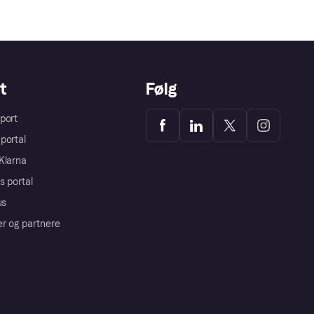
t
Følg
port
portal
Klarna
s portal
us
er og partnere