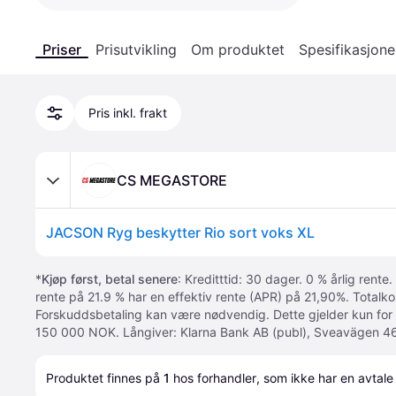
Priser
Prisutvikling
Om produktet
Spesifikasjone
Pris inkl. frakt
CS MEGASTORE
JACSON Ryg beskytter Rio sort voks XL
*
Kjøp først, betal senere
: Kreditttid: 30 dager. 0 % årlig rente.
rente på 21.9 % har en effektiv rente (APR) på 21,90%. Totalk
Forskuddsbetaling kan være nødvendig. Dette gjelder kun for
150 000 NOK. Långiver: Klarna Bank AB (publ), Sveavägen 46
Produktet finnes på 
1
 hos 
forhandler
, som ikke har en avtale