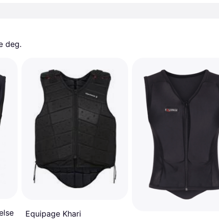
e deg. 
else
Equipage Khari