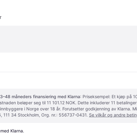
r
3–48 måneders finansiering med Klarna
: Priseksempel: Et kjøp på
ostnaden beløper seg til 11 101.12 NOK. Dette inkluderer 11 betalin
 innbyggere i Norge over 18 år. Forutsetter godkjenning av Klarna.
, 111 34 Stockholm, Org. nr.: 556737-0431.
Se vilkår og andre betin
 med Klarna.