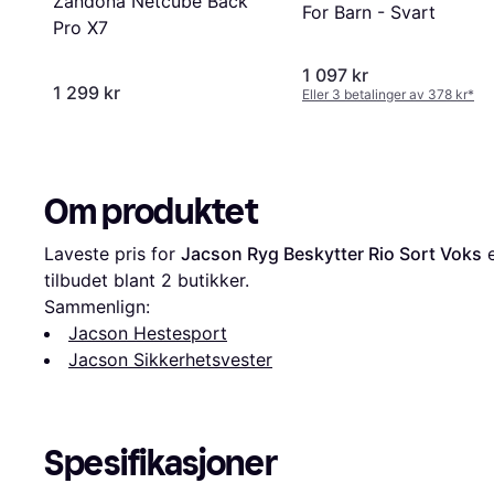
Zandona Netcube Back
For Barn - Svart
Pro X7
1 097 kr
1 299 kr
Eller 3 betalinger av 378 kr
*
Om produktet
Laveste pris for 
Jacson Ryg Beskytter Rio Sort Voks
 
tilbudet blant 
2
 butikker.
Sammenlign:
Jacson Hestesport
Jacson Sikkerhetsvester
Spesifikasjoner