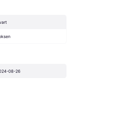
vart
oksen
024-08-26