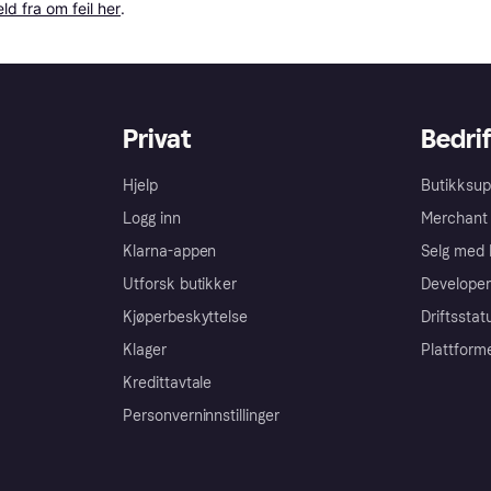
ld fra om feil her
.
Privat
Bedrif
Hjelp
Butikksup
Logg inn
Merchant 
Klarna-appen
Selg med 
Utforsk butikker
Developer
Kjøperbeskyttelse
Driftsstat
Klager
Plattform
Kredittavtale
Personverninnstillinger