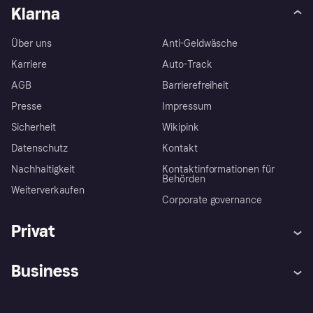
Klarna
Über uns
Anti-Geldwäsche
Karriere
Auto-Track
AGB
Barrierefreiheit
Presse
Impressum
Sicherheit
Wikipink
Datenschutz
Kontakt
Nachhaltigkeit
Kontaktinformationen für
Behörden
Weiterverkaufen
Corporate governance
Privat
Hilfe
Beschwerden
Business
Einloggen
Sicher shoppen mit Klarna
Händlersupport
Entwicklerseite
Mit Klarna einkaufen
Festgeld