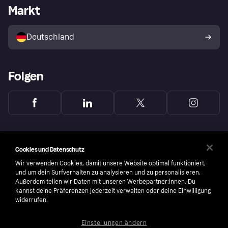
Händlerportal
Betriebsstatus
Markt
Klarna App
Datenschutzeinstellungen
Mit Klarna verkaufen
Plattformen und Partner
Shops entdecken
Dein Widerrufsrecht
Deutschland
Käuferschutzrichtlinie
Folgen
Cookies und Datenschutz
Wir verwenden Cookies, damit unsere Website optimal funktioniert,
und um dein Surfverhalten zu analysieren und zu personalisieren.
Außerdem teilen wir Daten mit unseren Werbepartner:innen. Du
kannst deine Präferenzen jederzeit verwalten oder deine Einwilligung
widerrufen.
Einstellungen ändern