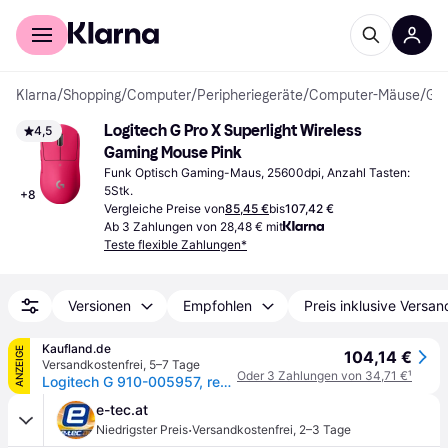
Für Shopper
Für Händler
Klarna
/
Shopping
/
Computer
/
Peripheriegeräte
/
Computer-Mäuse
/
Gaming-Mäuse
Logitech G Pro X Superlight Wireless 
4,5
Gaming Mouse Pink
Funk Optisch Gaming-Maus, 25600dpi, Anzahl Tasten: 
5Stk.
+
8
Vergleiche Preise von
85,45 €
bis
107,42 €
Ab 3 Zahlungen von 28,48 € mit
Teste flexible Zahlungen*
Versionen
Empfohlen
Preis inklusive Versan
Kaufland.de
ANZEIGE
104,14 €
Versandkostenfrei
,
5–7 Tage
Oder 3 Zahlungen von 34,71 €
¹
Logitech G 910-005957, rechts, Optisch, RF Wireless, 25600 DPI, 1 ms, Magenta
e-tec.at
·
Niedrigster Preis
Versandkostenfrei
,
2–3 Tage