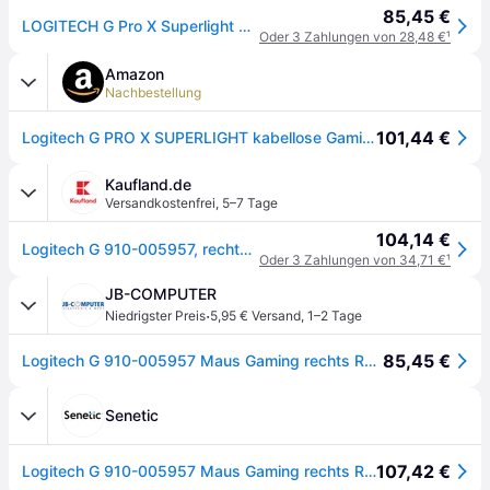
85,45 €
LOGITECH G Pro X Superlight Wireless Gaming Mouse pink, USB
Oder 3 Zahlungen von 28,48 €
¹
Amazon
Nachbestellung
101,44 €
Logitech G PRO X SUPERLIGHT kabellose Gaming-Maus mit HERO 25K Sensor
Kaufland.de
Versandkostenfrei
,
5–7 Tage
104,14 €
Logitech G 910-005957, rechts, Optisch, RF Wireless, 25600 DPI, 1 ms, Magenta
Oder 3 Zahlungen von 34,71 €
¹
JB-COMPUTER
·
Niedrigster Preis
5,95 € Versand
,
1–2 Tage
85,45 €
Logitech G 910-005957 Maus Gaming rechts RF Wireless Optisch 25600 DPI
Senetic
107,42 €
Logitech G 910-005957 Maus Gaming rechts RF Wireless 910-005957