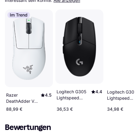
interessant sein könnte.
Alle anzeigen
Im Trend
Logitech G305
4.4
Logitech G305
Razer
4.5
Lightspeed
Lightspeed
DeathAdder V3
Wireless Black
Wireless White
Pro White
88,99 €
36,53 €
34,98 €
Bewertungen