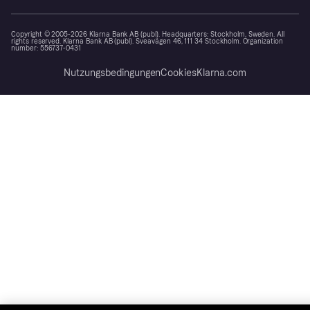
Copyright © 2005-2026 Klarna Bank AB (publ). Headquarters: Stockholm, Sweden. All
rights reserved. Klarna Bank AB (publ). Sveavägen 46, 111 34 Stockholm. Organization
number: 556737-0431
Nutzungsbedingungen
Cookies
Klarna.com