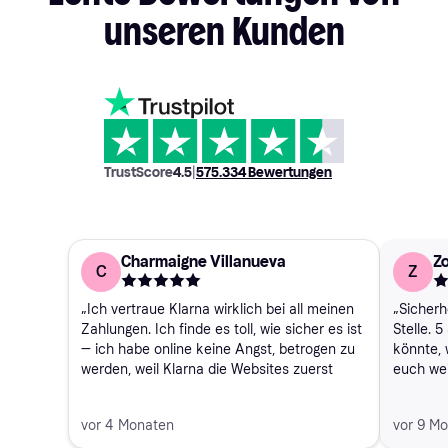
unseren
Kunden
TrustScore
4.5
|
575.334
Bewertungen
Charmaigne Villanueva
Z
C
Z
„Ich vertraue Klarna wirklich bei all meinen
„Sicherh
Zahlungen. Ich finde es toll, wie sicher es ist
Stelle. 
— ich habe online keine Angst, betrogen zu
könnte, 
werden, weil Klarna die Websites zuerst
euch weit
prüft.“
vor 4 Monaten
vor 9 M