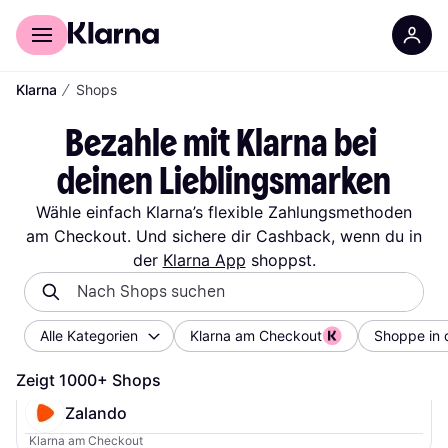
Für Shopper
Für Händler
∕
Klarna
Shops
Bezahle mit Klarna bei 
deinen Lieblingsmarken
Wähle einfach Klarna’s flexible Zahlungsmethoden
am Checkout. Und sichere dir Cashback, wenn du in
der
Klarna App
shoppst.
Alle Kategorien
Klarna am Checkout
Shoppe in 
Zeigt 1000+ Shops
Zalando
Klarna am Checkout