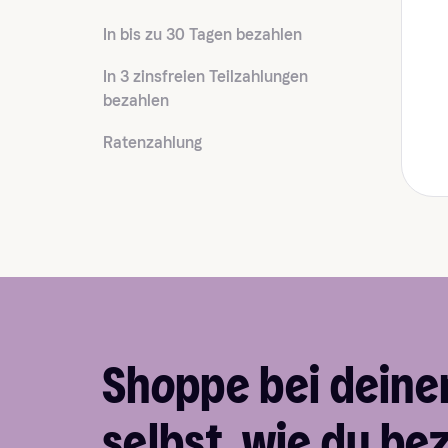
In bis zu 30 Tagen bezahlen
In 3 zinsfreien Teilzahlungen
bezahlen
Ratenzahlung
Shoppe bei deine
selbst, wie du be