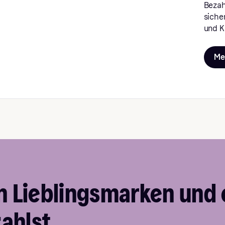
Bezahl
siche
und K
Me
n Lieblingsmarken und
zahlst