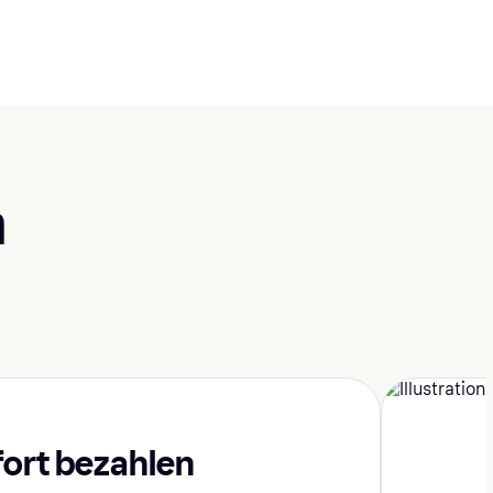
n
fort bezahlen