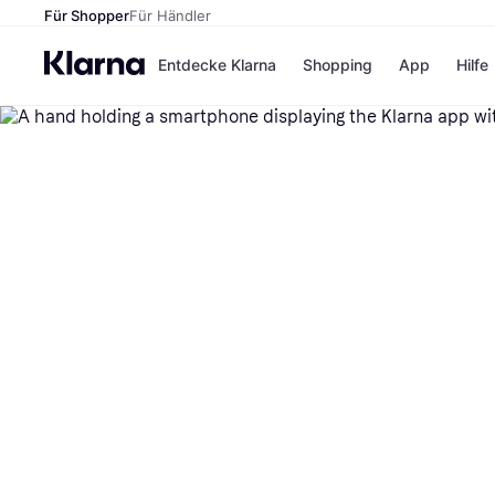
Für Shopper
Für Händler
Entdecke Klarna
Shopping
App
Hilfe
Zahlungsmethoden
Shops
Zahlungsmethoden
Kaufla
Sofort bezahlen
eBay
Bezahle in 3
Temu
Teilzahlungen
Samsu
Bezahle in bis zu 30
SHEIN
Tagen
Ratenzahlung
Alle Shops