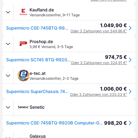
Kaufland.de
Versandkostenfrei
,
9–11 Tage
1.049,90 €
Supermicro CSE-745BTQ-R920B, Full Tower, Server, Schwarz, ATX, EATX, micro ATX, 4U, Ventilatorausfall, HDD, Netzwerk, Leistung
Oder 3 Zahlungen von 349,96 €
¹
Proshop.de
5,99 € Versand
,
3–5 Tage
974,75 €
Supermicro SC745 BTQ-R920B - Gehäuse - Tower - Schwarz
Oder 3 Zahlungen von 324,91 €
¹
e-tec.at
Versandkostenfrei
,
2–3 Tage
1.006,00 €
Supermicro SuperChassis 745BTQ-R920B, 920W ATX
Oder 3 Zahlungen von 335,33 €
¹
Senetic
998,20 €
Supermicro CSE-745BTQ-R920B Computer-Gehäuse Full CSE-745BTQ-R920B
Galaxus