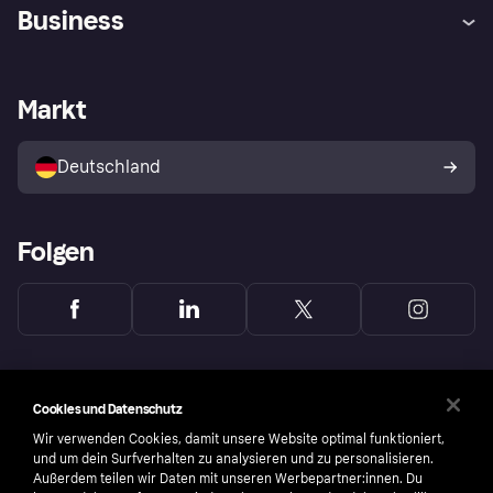
Hilfe
Beschwerden
Business
Einloggen
Sicher shoppen mit Klarna
Händlersupport
Entwicklerseite
Mit Klarna einkaufen
Festgeld
Händlerportal
Betriebsstatus
Markt
Klarna App
Datenschutzeinstellungen
Mit Klarna verkaufen
Plattformen und Partner
Shops entdecken
Dein Widerrufsrecht
Deutschland
Käuferschutzrichtlinie
Folgen
Cookies und Datenschutz
Wir verwenden Cookies, damit unsere Website optimal funktioniert,
und um dein Surfverhalten zu analysieren und zu personalisieren.
Außerdem teilen wir Daten mit unseren Werbepartner:innen. Du