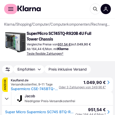
Für Shopper
Für Händler
Klarna
/
Shopping
/
Computer
/
Computerkomponenten
/
Rechnergehäuse
SuperMicro SC745TQ-R920B 4U Full 
Tower Chassis
Vergleiche Preise von
951,54 €
bis
1.049,90 €
Ab 164,44 €/Mon. mit
Teste flexible Zahlungen*
Empfohlen
Preis inklusive Versand
Kaufland.de
ANZEIGE
1.049,90 €
Versandkostenfrei
,
9–11 Tage
Oder 3 Zahlungen von 349,96 €
¹
Supermicro CSE-745BTQ-R920B, Full Tower, Server, Schwarz, ATX, EATX, micro ATX, 4U, Ventilatorausfall, HDD, Netzwerk, Leistung
Jacob
·
Niedrigster Preis
Versandkostenfrei
951,54 €
Super Micro Supermicro SC745 BTQ-R920B - Tower - 4U - Erweitertes ATX - SATA/SAS - Hot-Swap 920 Watt - Schwarz - USB (CSE-745BTQ-R920B)
Oder 164,44 €/Mon.
²