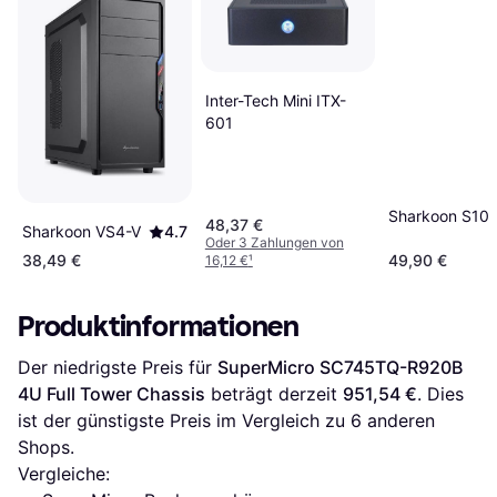
Inter-Tech Mini ITX-
601
Sharkoon S10
48,37 €
Sharkoon VS4-V
4.7
Oder 3 Zahlungen von
38,49 €
49,90 €
16,12 €
¹
Produktinformationen
Der niedrigste Preis für 
SuperMicro SC745TQ-R920B 
4U Full Tower Chassis
 beträgt derzeit 
951,54 €
. Dies 
ist der günstigste Preis im Vergleich zu 
6
 anderen 
Shops.
Vergleiche: