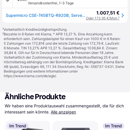
Versandkostenfrei
,
1–3 Tage
1.007,51 €
Supermicro CSE-745BTQ-R920B, Server Barebone
Oder 173,95 €/Mon.
²
¹
Vorbehaltlich Kreditwürdigkeitsprüfung.
²
Bezahle in 6 Raten mit Klarna, * APR 13,27 %. Eine Anzahlung kann
erforderlich sein. Zahlungsbeispiel für einen Kauf von 1000 € in 6 Raten:
5 Zahlungen von 172,81€ und die letzte Zahlung von 172,79 €. Laufzeit:
6 Monate. TIN 13,27% APR 13,27 %. Gesamtbetrag: 1036,84 €. Zinsen:
36,84 €. Gilt nur für in Deutschland lebende Personen über 18 Jahre.
Vorbehaltlich der Zustimmung von Klarna. Mindestkaufbetrag 25 € und
Höchstbetrag abhängig von der Bonitätsprüfung. Kreditgeber: Klarna Bank
AB (publ), Sveavägen 46, 111 34 Stockholm, Reg. Nr.: 556737-0431. Siehe
Bedingungen und weitere Informationen unter
https://www.klarna.com/de/agb/
.
Ähnliche Produkte
Wir haben eine Produktauswahl zusammengestellt, die für dich 
interessant sein könnte.
Alle anzeigen
Im Trend
Im Trend