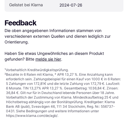
Gelistet bei Klarna
2024-07-26
Feedback
Die oben angegebenen Informationen stammen von 
verschiedenen externen Quellen und dienen lediglich zur 
Orientierung.

Haben Sie etwas Ungewöhnliches an diesem Produkt 
gefunden? Bitte 
melde sie hier
.
¹
Vorbehaltlich Kreditwürdigkeitsprüfung.
²
Bezahle in 6 Raten mit Klarna, * APR 13,27 %. Eine Anzahlung kann
erforderlich sein. Zahlungsbeispiel für einen Kauf von 1000 € in 6 Raten:
5 Zahlungen von 172,81€ und die letzte Zahlung von 172,79 €. Laufzeit:
6 Monate. TIN 13,27% APR 13,27 %. Gesamtbetrag: 1036,84 €. Zinsen:
36,84 €. Gilt nur für in Deutschland lebende Personen über 18 Jahre.
Vorbehaltlich der Zustimmung von Klarna. Mindestkaufbetrag 25 € und
Höchstbetrag abhängig von der Bonitätsprüfung. Kreditgeber: Klarna
Bank AB (publ), Sveavägen 46, 111 34 Stockholm, Reg. Nr.: 556737-
0431. Siehe Bedingungen und weitere Informationen unter
https://www.klarna.com/de/agb/
.