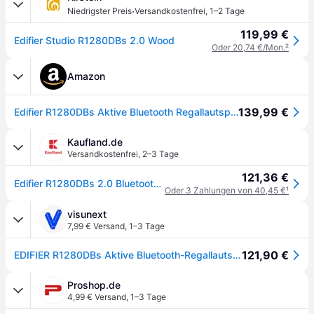
·
Niedrigster Preis
Versandkostenfrei
,
1–2 Tage
119,99 €
Edifier Studio R1280DBs 2.0 Wood
Oder 20,74 €/Mon.
²
Amazon
139,99 €
Edifier R1280DBs Aktive Bluetooth Regallautsprecher - Optischer Eingang Aktiv lautsprecher - 2.0 Kabelloser Monitor Lautsprecher - 42W RMS mit Subwoofer Ausgang Bookshelf Hi-Fi Speakers- Holz
Kaufland.de
Versandkostenfrei
,
2–3 Tage
121,36 €
Edifier R1280DBs 2.0 Bluetooth Regallautsprecher – 42W RMS, Subwoofer-Ausgang, optischer Eingang, Holzdesign
Oder 3 Zahlungen von 40,45 €
¹
visunext
7,99 € Versand
,
1–3 Tage
121,90 €
EDIFIER R1280DBs Aktive Bluetooth-Regallautsprecher, Holz
Proshop.de
4,99 € Versand
,
1–3 Tage