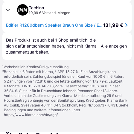
Techinn
10,99 € Versand
,
Morgen
131,99 €
Edifier R1280dbsm Speaker Braun One Size / EU Plug 220V
Das Produkt ist auch bei 
1
Shop
 erhältlich, die 
sich dafür entschieden haben, nicht mit Klarna 
Alle anzeigen
zusammenzuarbeiten.
¹
Vorbehaltlich Kreditwürdigkeitsprüfung.
²
Bezahle in 6 Raten mit Klarna, * APR 13,27 %. Eine Anzahlung kann
erforderlich sein. Zahlungsbeispiel für einen Kauf von 1000 € in 6 Raten:
5 Zahlungen von 172,81€ und die letzte Zahlung von 172,79 €. Laufzeit:
6 Monate. TIN 13,27% APR 13,27 %. Gesamtbetrag: 1036,84 €. Zinsen:
36,84 €. Gilt nur für in Deutschland lebende Personen über 18 Jahre.
Vorbehaltlich der Zustimmung von Klarna. Mindestkaufbetrag 25 € und
Höchstbetrag abhängig von der Bonitätsprüfung. Kreditgeber: Klarna Bank
AB (publ), Sveavägen 46, 111 34 Stockholm, Reg. Nr.: 556737-0431. Siehe
Bedingungen und weitere Informationen unter
https://www.klarna.com/de/agb/
.