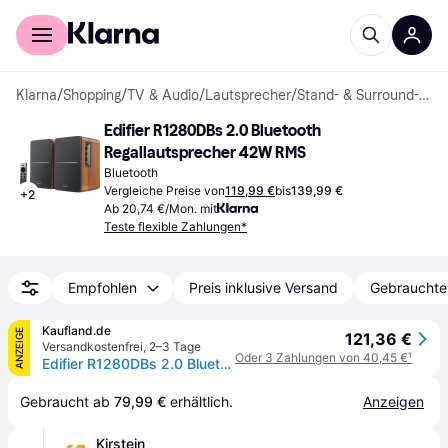
Für Shopper
Für Händler
Klarna
/
Shopping
/
TV & Audio
/
Lautsprecher
/
Stand- & Surround-Lautsprecher
Edifier R1280DBs 2.0 Bluetooth 
Regallautsprecher 42W RMS
Bluetooth
Vergleiche Preise von
119,99 €
bis
139,99 €
+
2
Ab 20,74 €/Mon. mit
Teste flexible Zahlungen*
Empfohlen
Preis inklusive Versand
Gebrauchte
Kaufland.de
ANZEIGE
121,36 €
Versandkostenfrei
,
2–3 Tage
Oder 3 Zahlungen von 40,45 €
¹
Edifier R1280DBs 2.0 Bluetooth Regallautsprecher – 42W RMS, Subwoofer-Ausgang, optischer Eingang, Holzdesign
Gebraucht ab 
79,99 €
 erhältlich.
Anzeigen
Kirstein