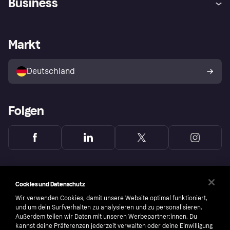
Business
Einloggen
Sicher shoppen mit Klarna
Händlersupport
Entwicklerseite
Mit Klarna einkaufen
Festgeld
Händlerportal
Betriebsstatus
Markt
Klarna App
Datenschutzeinstellungen
Mit Klarna verkaufen
Plattformen und Partner
Shops entdecken
Dein Widerrufsrecht
Deutschland
Käuferschutzrichtlinie
Folgen
Cookies und Datenschutz
Wir verwenden Cookies, damit unsere Website optimal funktioniert,
und um dein Surfverhalten zu analysieren und zu personalisieren.
Außerdem teilen wir Daten mit unseren Werbepartner:innen. Du
kannst deine Präferenzen jederzeit verwalten oder deine Einwilligung