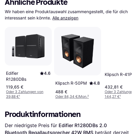
Ähnliche Produkte
Wir haben eine Produktauswahl zusammengestellt, die für dich 
interessant sein könnte.
Alle anzeigen
Edifier
4.6
Klipsch R-41P
R1280DBs
Klipsch R-50PM
4.8
119,65 €
432,81 €
488 €
Oder 3 Zahlungen von
Oder 3 Zahlunge
39,88 €
¹
Oder 84,34 €/Mon.
²
144,27 €
¹
Produktinformationen
Der niedrigste Preis für 
Edifier R1280DBs 2.0 
Bluetooth Regallautsprecher 42W RMS
 beträgt derzeit 