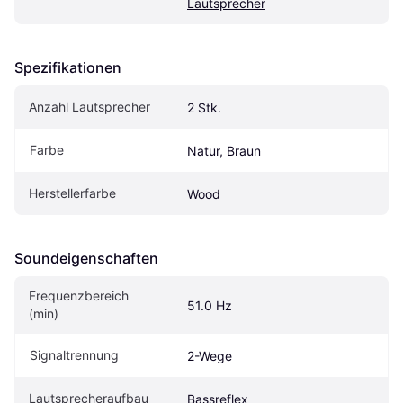
Lautsprecher
Spezifikationen
Anzahl Lautsprecher
2 Stk.
Farbe
Natur, Braun
Herstellerfarbe
Wood
Soundeigen­schaften
Frequenzbereich 
51.0 Hz
(min)
Signaltrennung
2-Wege
Lautsprecheraufbau
Bassreflex