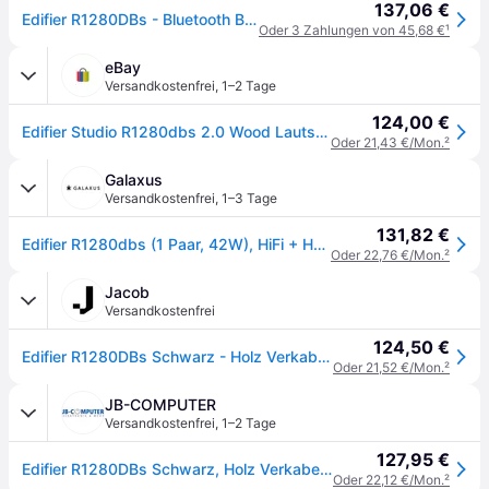
137,06 €
Edifier R1280DBs - Bluetooth Bookshelf Speakers - 42W - Brown
Oder 3 Zahlungen von 45,68 €
¹
eBay
Versandkostenfrei
,
1–2 Tage
124,00 €
Edifier Studio R1280dbs 2.0 Wood Lautsprechersystem 42 Watt Rms Sound Pc Gaming
Oder 21,43 €/Mon.
²
Galaxus
Versandkostenfrei
,
1–3 Tage
131,82 €
Edifier R1280dbs (1 Paar, 42W), HiFi + Heimkino Lautsprecher, Schwarz, Braun
Oder 22,76 €/Mon.
²
Jacob
Versandkostenfrei
124,50 €
Edifier R1280DBs Schwarz - Holz Verkabelt & Kabellos 42 W (R1280DB 2.0)
Oder 21,52 €/Mon.
²
JB-COMPUTER
Versandkostenfrei
,
1–2 Tage
127,95 €
Edifier R1280DBs Schwarz, Holz Verkabelt & Kabellos 42 W
Oder 22,12 €/Mon.
²