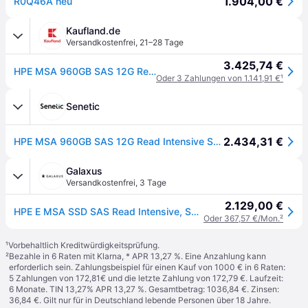
1.904,00 €
R0Q46A neu
Kaufland.de
Versandkostenfrei
,
21–28 Tage
3.425,74 €
HPE MSA 960GB SAS 12G Read Intensive SFF (2.5in) M2 3yr Wty SSD, 960 GB, SAS
Oder 3 Zahlungen von 1.141,91 €
¹
Senetic
2.434,31 €
HPE MSA 960GB SAS 12G Read Intensive SFF (2.5in) M2 3yr Wty SSD R0Q46A
Galaxus
Versandkostenfrei
,
3 Tage
2.129,00 €
HPE E MSA SSD SAS Read Intensive, SFF, 2.5 inch, M2, 3yr Wty (960GB, 2.5"), SSD
Oder 367,57 €/Mon.
²
¹
Vorbehaltlich Kreditwürdigkeitsprüfung.
²
Bezahle in 6 Raten mit Klarna, * APR 13,27 %. Eine Anzahlung kann
erforderlich sein. Zahlungsbeispiel für einen Kauf von 1000 € in 6 Raten:
5 Zahlungen von 172,81€ und die letzte Zahlung von 172,79 €. Laufzeit:
6 Monate. TIN 13,27% APR 13,27 %. Gesamtbetrag: 1036,84 €. Zinsen:
36,84 €. Gilt nur für in Deutschland lebende Personen über 18 Jahre.