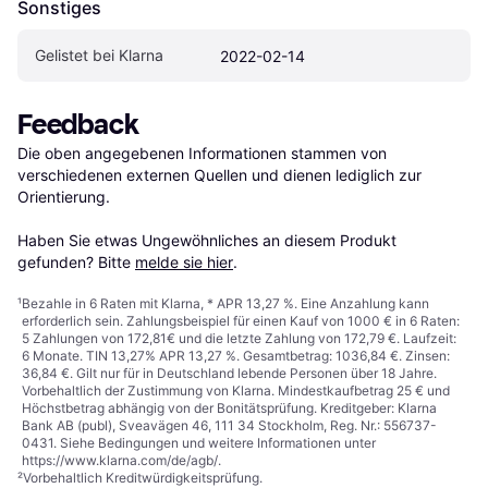
Sonstiges
Gelistet bei Klarna
2022-02-14
Feedback
Die oben angegebenen Informationen stammen von 
verschiedenen externen Quellen und dienen lediglich zur 
Orientierung.

Haben Sie etwas Ungewöhnliches an diesem Produkt 
gefunden? Bitte 
melde sie hier
.
¹
Bezahle in 6 Raten mit Klarna, * APR 13,27 %. Eine Anzahlung kann
erforderlich sein. Zahlungsbeispiel für einen Kauf von 1000 € in 6 Raten:
5 Zahlungen von 172,81€ und die letzte Zahlung von 172,79 €. Laufzeit:
6 Monate. TIN 13,27% APR 13,27 %. Gesamtbetrag: 1036,84 €. Zinsen:
36,84 €. Gilt nur für in Deutschland lebende Personen über 18 Jahre.
Vorbehaltlich der Zustimmung von Klarna. Mindestkaufbetrag 25 € und
Höchstbetrag abhängig von der Bonitätsprüfung. Kreditgeber: Klarna
Bank AB (publ), Sveavägen 46, 111 34 Stockholm, Reg. Nr.: 556737-
0431. Siehe Bedingungen und weitere Informationen unter
https://www.klarna.com/de/agb/
.
²
Vorbehaltlich Kreditwürdigkeitsprüfung.