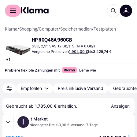
Für Shopper
Für Händler
Klarna
/
Shopping
/
Computer
/
Speichermedien
/
Festplatten
HP R0Q46A 960GB
SSD, 2,5", SAS 12 Gb/s, S-ATA 6 Gb/s
Vergleiche Preise von
1.904,00 €
bis
3.425,74 €
+
1
Probiere flexible Zahlungen mit
Lerne wie
Empfohlen
Preis inklusive Versand
Gebrauchte
Gebraucht ab 
1.785,00 €
 erhältlich.
Anzeigen
It Market
I
·
Niedrigster Preis
9,90 € Versand
,
7 Tage