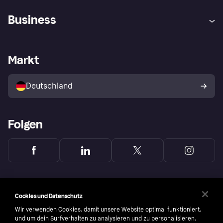
Hilfe
Beschwerden
Business
Einloggen
Sicher shoppen mit Klarna
Händlersupport
Entwicklerseite
Mit Klarna einkaufen
Festgeld
Händlerportal
Betriebsstatus
Markt
Klarna App
Datenschutzeinstellungen
Mit Klarna verkaufen
Plattformen und Partner
Shops entdecken
Dein Widerrufsrecht
Deutschland
Käuferschutzrichtlinie
Folgen
Cookies und Datenschutz
Wir verwenden Cookies, damit unsere Website optimal funktioniert,
und um dein Surfverhalten zu analysieren und zu personalisieren.