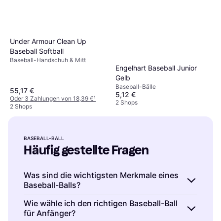
Under Armour Clean Up
Baseball Softball
Baseball-Handschuh & Mitt
Engelhart Baseball Junior
Gelb
Baseball-Bälle
55,17 €
5,12 €
Oder 3 Zahlungen von 18,39 €
¹
2 Shops
2 Shops
BASEBALL-BALL
Häufig gestellte Fragen
Was sind die wichtigsten Merkmale eines
Baseball-Balls?
Ein Baseball ist ein Ball, der in Gewicht,
Wie wähle ich den richtigen Baseball-Ball
für Anfänger?
Umfang und Material standardisiert ist. Er