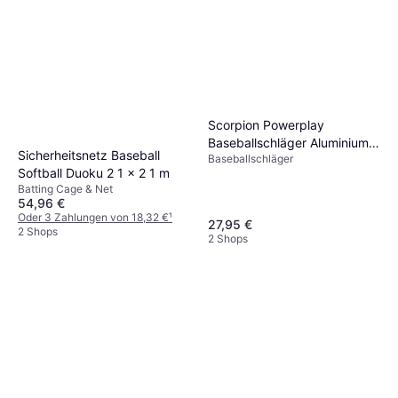
Scorpion Powerplay
Baseballschläger Aluminium
Sicherheitsnetz Baseball
Baseballschläger
Schwarz 74 cm
Softball Duoku 2 1 x 2 1 m
Batting Cage & Net
54,96 €
Oder 3 Zahlungen von 18,32 €
¹
27,95 €
2 Shops
2 Shops