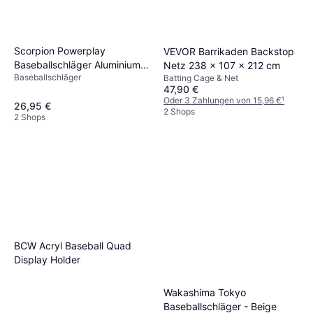
Scorpion Powerplay
VEVOR Barrikaden Backstop
Baseballschläger Aluminium
Netz 238 x 107 x 212 cm
Baseballschläger
Rot Schwarz Silber
Batting Cage & Net
47,90 €
Oder 3 Zahlungen von 15,96 €
¹
26,95 €
2 Shops
2 Shops
BCW Acryl Baseball Quad
Display Holder
Wakashima Tokyo
Baseballschläger - Beige