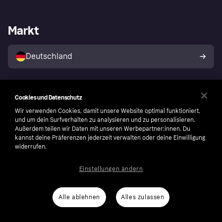
Händlersupport
Entwicklerseite
Mit Klarna einkaufen
Festgeld
Händlerportal
Betriebsstatus
Markt
Klarna App
Datenschutzeinstellungen
Mit Klarna verkaufen
Plattformen und Partner
Shops entdecken
Dein Widerrufsrecht
Deutschland
Käuferschutzrichtlinie
Folgen
Cookies und Datenschutz
Wir verwenden Cookies, damit unsere Website optimal funktioniert,
und um dein Surfverhalten zu analysieren und zu personalisieren.
Außerdem teilen wir Daten mit unseren Werbepartner:innen. Du
kannst deine Präferenzen jederzeit verwalten oder deine Einwilligung
widerrufen.
Einstellungen ändern
Alle ablehnen
Alles zulassen