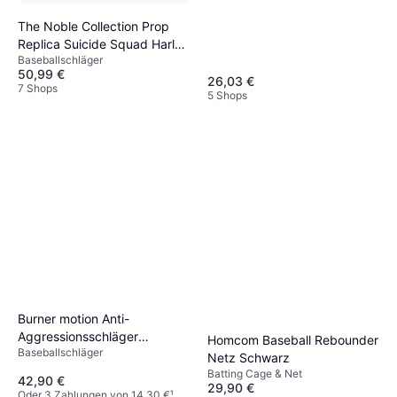
The Noble Collection Prop
Replica Suicide Squad Harley
Baseballschläger
Quinn Baseball Bat
50,99 €
26,03 €
7 Shops
5 Shops
Burner motion Anti-
Aggressionsschläger
Homcom Baseball Rebounder
Baseballschläger
Gladiators Bats
Netz Schwarz
Batting Cage & Net
42,90 €
29,90 €
Oder 3 Zahlungen von 14,30 €
¹