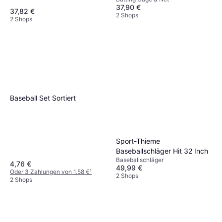
Schwarz
37,90 €
37,82 €
2 Shops
2 Shops
Baseball Set Sortiert
Sport-Thieme
Baseballschläger Hit 32 Inch
Baseballschläger
4,76 €
49,99 €
Oder 3 Zahlungen von 1,58 €
¹
2 Shops
2 Shops