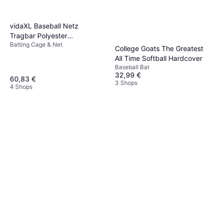
vidaXL Baseball Netz
Tragbar Polyester
Batting Cage & Net
183x105x183 cm
College Goats The Greatest
All Time Softball Hardcover
Baseball Bat
32,99 €
60,83 €
3 Shops
4 Shops