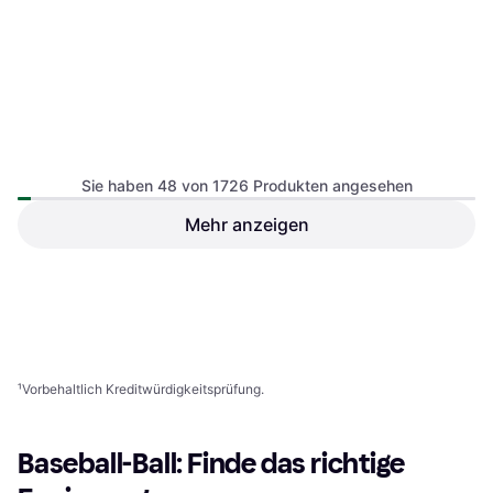
Sie haben 48 von 1726 Produkten angesehen
VEVOR Baseball Schlagmatte
Mehr anzeigen
VEVOR Baseball Schlagmatte
Trainingsmatte 305 x 92 cm
Trainingsmatte 300 x 116 cm
Pitching Mound & Mat
Pitching Mound & Mat
116,90 €
102,90 €
Oder 3 Zahlungen von 38,96 €
¹
Oder 3 Zahlungen von 34,30 €
¹
2 Shops
2 Shops
1
2
3
...
20
...
36
¹
Vorbehaltlich Kreditwürdigkeitsprüfung.
Baseball-Ball: Finde das richtige