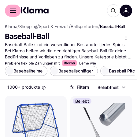
Für Shopper
Für Händler
Klarna
/
Shopping
/
Sport & Freizeit
/
Ballsportarten
/
Baseball-Ball
Baseball-Ball
Baseball-Bälle sind ein wesentlicher Bestandteil jedes Spiels. 
Bei Klarna helfen wir dir, den richtigen Baseball-Ball für deine 
Bedürfnisse und Vorlieben zu finden. Unsere Kategorie bietet 
eine Vielzahl von Bällen, die du mit unseren hilfreichen Filtern 
Probiere flexible Zahlungen mit
Lerne wie
einfach durchsuchen kannst. Ob du nach einem Ball für 
Baseballhelme
Baseballschläger
Baseball Pitc
Training, Wettkampf oder Freizeit suchst, unsere Filter leiten 
dich schnell zum besten Baseball-Ball. Du kannst nach Marke, 
1000+ produkte
Filtern
Beliebtheit
Preis oder Material filtern, um deine Auswahl weiter 
einzugrenzen. So findest du genau den Ball, der deinen 
Anforderungen entspricht. Lies die Nutzerbewertungen, um 
Beliebt
mehr über die Erfahrungen anderer zu erfahren und die richtige 
Wahl zu treffen. Beginne deine Suche hier und finde den 
Baseball-Ball, der perfekt zu deinem Spiel passt.
Mehr über baseball-ball »