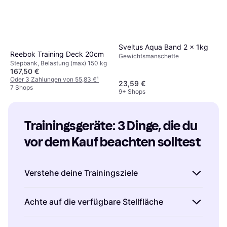
Sveltus Aqua Band 2 x 1kg
Reebok Training Deck 20cm
Gewichtsmanschette
Stepbank, Belastung (max) 150 kg
167,50 €
Oder 3 Zahlungen von 55,83 €
¹
23,59 €
7 Shops
9+ Shops
Trainingsgeräte: 3 Dinge, die du 
vor dem Kauf beachten solltest
Verstehe deine Trainingsziele
Bevor du ein Trainingsgerät kaufst, ist es
Achte auf die verfügbare Stellfläche
wichtig, deine persönlichen Fitnessziele zu
kennen. Möchtest du Muskeln aufbauen,
Trainingsgeräte können viel Platz