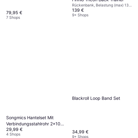
Rückenbank, Belastung (max) 130
139 €
kg
79,95 €
9+ Shops
7 Shops
Blackroll Loop Band Set
Songmics Hantelset Mit
Verbindungsstahlrohr 2x10
29,99 €
kg
34,99 €
4 Shops
9+ Shops