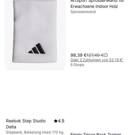
ArtSport Sprossenwand für
Erwachsene Indoor Holz
Sprossenwand
98,39 €
127,49 €
Oder 3 Zahlungen von 32,79 €
¹
6 Shops
adidas Tennis Schweißband
L Weiß
Handgelenk-Bandagen
10,40 €
9+ Shops
Reebok Step Studio
4.5
Delta
Stepbank, Belastung (max) 110 kg
Finnlo Tricon Back Trainer