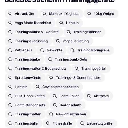
Airtrack 3m
Manduka Yogitoes
10kg Weight
Yoga Matte Rutschfest
Hanteln
Trainingsbänke & -gerüste
Trainingsständer
Trainingsausrüstung
Yogaausrüstung
Kettlebells
Gewichte
Trainingsspringseile
Trainingsbänke
Trainingsbank-Sets
Trainingsmatten & Bodenschutz
Trainingsgürtel
Sprossenwände
Trainings- & Gummibänder
Hanteln
Gewichtsmanschetten
Hula-Hoop-Reifen
Foam Roller
Airtracks
Hantelstangensets
Bodenschutz
Trainingsmatten
Gewichtsscheiben
Trainingsbälle
Fitnessbälle
Liegestützgriffe