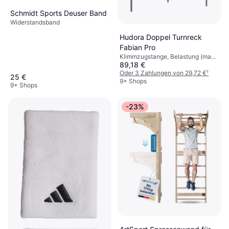
Schmidt Sports Deuser Band
Widerstandsband
Hudora Doppel Turnreck
Fabian Pro
Klimmzugstange, Belastung (max)
89,18 €
100 kg
Oder 3 Zahlungen von 29,72 €
¹
25 €
9+ Shops
9+ Shops
-23%