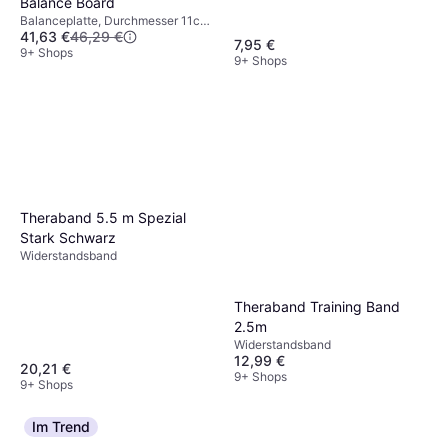
Balance Board
Balanceplatte, Durchmesser 11cm,
41,63 €
46,29 €
Belastung (max) 120 kg
7,95 €
9+ Shops
9+ Shops
Theraband 5.5 m Spezial
Stark Schwarz
Widerstandsband
Theraband Training Band
2.5m
Widerstandsband
12,99 €
20,21 €
9+ Shops
9+ Shops
Im Trend