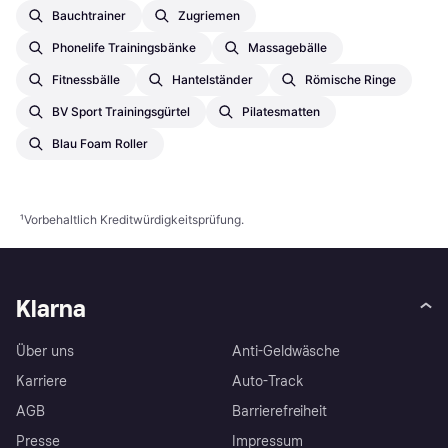
Bauchtrainer
Zugriemen
Phonelife Trainingsbänke
Massagebälle
Fitnessbälle
Hantelständer
Römische Ringe
BV Sport Trainingsgürtel
Pilatesmatten
Blau Foam Roller
¹
Vorbehaltlich Kreditwürdigkeitsprüfung.
Klarna
Über uns
Anti-Geldwäsche
Karriere
Auto-Track
AGB
Barrierefreiheit
Presse
Impressum