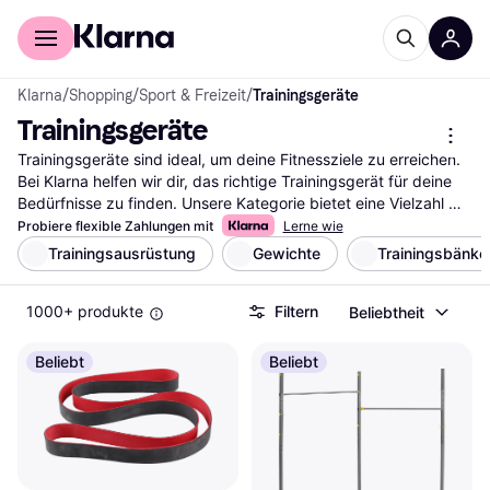
Für Shopper
Für Händler
Klarna
/
Shopping
/
Sport & Freizeit
/
Trainingsgeräte
Trainingsgeräte
Trainingsgeräte sind ideal, um deine Fitnessziele zu erreichen. 
Bei Klarna helfen wir dir, das richtige Trainingsgerät für deine 
Bedürfnisse zu finden. Unsere Kategorie bietet eine Vielzahl 
von Geräten, die du mit unseren nützlichen Filtern durchsuchen 
Probiere flexible Zahlungen mit
Lerne wie
kannst. Egal ob du nach einem Laufband, einem Heimtrainer 
Trainingsausrüstung
Gewichte
Trainingsbänke
oder Hanteln suchst, unsere Filter führen dich schnell zum 
passenden Trainingsgerät. Du kannst auch nach Marken, 
1000+ produkte
Filtern
Beliebtheit
Preisen oder Bewertungen filtern, um deine Auswahl weiter zu 
verfeinern. So findest du genau das Gerät, das zu deinen 
Fitnesszielen passt. Lies die Nutzerbewertungen, um mehr 
Beliebt
Beliebt
über die Erfahrungen anderer zu erfahren und die richtige Wahl 
zu treffen. Beginne deine Suche nach dem idealen 
Trainingsgerät hier und finde die beste Unterstützung für dein 
Training.
Mehr über trainingsgeräte »