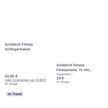
Schildkröt Fitness
Schlingentrainer
Schildkröt Fitness
Fitnessmatte, 15 mm,
Yogamatte, :
schwarz aus starkem,
50,90 €
29 €
rutschfestem
Oder 3 Zahlungen von 16,96 €
¹
9+ Shops
9+ Shops
Syntetikkautschuk
Im Trend