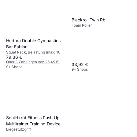
Blackroll Twin Rb
Foam Roller
Hudora Double Gymnastics
Bar Fabian
Squat Rack, Belastung (max) 100
79,36 €
kg
Oder 3 Zahlungen von 26,45 €
¹
33,92 €
9+ Shops
9+ Shops
Schildkröt Fitness Push Up
Multitrainer Training Device
Liegestützgriff