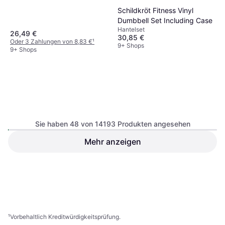
Schildkröt Fitness Vinyl
Dumbbell Set Including Case
Hantelset
26,49 €
30,85 €
Oder 3 Zahlungen von 8,83 €
¹
9+ Shops
9+ Shops
Sie haben 48 von 14193 Produkten angesehen
Mehr anzeigen
Beco Aqua-Jogging Belt
Nike Push Up Grip 3.0
Trainingsgürtel
Liegestützgriff
13,75 €
23,95 €
9+ Shops
5 Shops
1
2
3
...
150
...
296
¹
Vorbehaltlich Kreditwürdigkeitsprüfung.