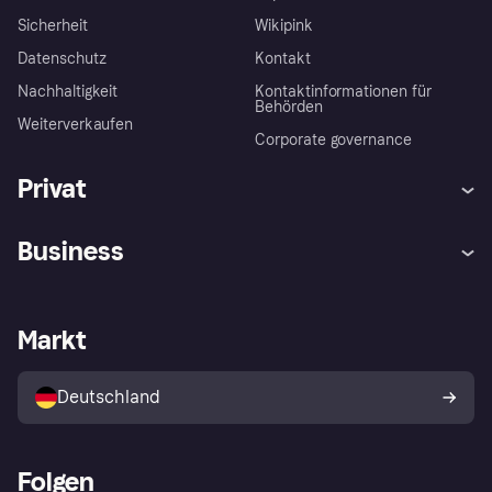
Sicherheit
Wikipink
Datenschutz
Kontakt
Nachhaltigkeit
Kontaktinformationen für
Behörden
Weiterverkaufen
Corporate governance
Privat
Hilfe
Beschwerden
Business
Einloggen
Sicher shoppen mit Klarna
Händlersupport
Entwicklerseite
Mit Klarna einkaufen
Festgeld
Händlerportal
Betriebsstatus
Markt
Klarna App
Datenschutzeinstellungen
Mit Klarna verkaufen
Plattformen und Partner
Shops entdecken
Dein Widerrufsrecht
Deutschland
Käuferschutzrichtlinie
Folgen