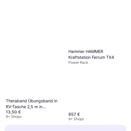
Hammer HAMMER
Kraftstation Ferrum TX4
Power Rack
Theraband Übungsband in
RV-Tasche 2,5 m in
13,50 €
Reißverschlusstasche Extra
957 €
9+ Shops
Stark
9+ Shops