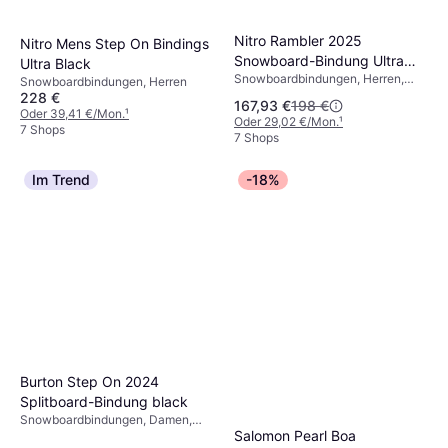
Nitro Rambler 2025
Nitro Mens Step On Bindings
Snowboard-Bindung Ultra
Ultra Black
Snowboardbindungen, Herren,
Black
Snowboardbindungen, Herren
Unisex
228 €
167,93 €
198 €
Oder 39,41 €/Mon.
¹
Oder 29,02 €/Mon.
¹
7 Shops
7 Shops
Im Trend
-18%
Burton Step On 2024
Splitboard-Bindung black
Snowboardbindungen, Damen,
Salomon Pearl Boa
Herren