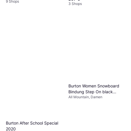
9 Shops
3 Shops
Burton Women Snowboard
Bindung Step On black
All Mountain, Damen
Größe:
Burton After School Special
2020