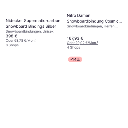
Nitro Damen
Nidecker Supermatic-carbon
Snowboardbindung Cosmic
Snowboard Bindings Silber
Snowboardbindungen, Herren,
Ultra Black 2025
Damen
Snowboardbindungen, Unisex
398 €
167,93 €
Oder 68,78 €/Mon.
¹
Oder 29,02 €/Mon.
¹
8 Shops
4 Shops
-14%