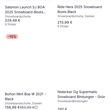
Ride Hera 2025 Snowboard
Salomon Launch SJ BOA
Boots Black
2025 Snowboard-Boots
Snowboardschuhe, Damen
Snowboardschuhe
black black/black/black 30.5
229,49 €
215,99 €
6 Shops
6 Shops
-15%
Nidecker Og Supermatic
Burton Mint Boa W 2021 -
Snowboard Bindungen - Grün
Black
Snowboardbindungen
Snowboardschuhe, Damen
156,99 €
183,99 €
297 €