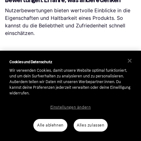
Nutzerbewertungen bieten wertvolle Einblicke in die
Eigenschaften und Haltbarkeit eines Produkts. So
kannst du die Beliebtheit und Zufriedenheit schnell
einschätzen.
Preisentwicklung: Prüfe dein Schnäppchen
Cookies und Datenschutz
Um sicherzustellen, dass dein Kauf ein guter Deal ist,
prüfe die Preisentwicklung des Produkts. Verfolge den
Wir verwenden Cookies, damit unsere Website optimal funktioniert,
und um dein Surfverhalten zu analysieren und zu personalisieren.
Verlauf über den letzten Monat oder einen längeren
Außerdem teilen wir Daten mit unseren Werbepartner:innen. Du
Zeitraum. Klicke auf „Shop wählen“, um den Verlauf für
kannst deine Präferenzen jederzeit verwalten oder deine Einwilligung
eine bestimmte Filiale zu sehen.
widerrufen.
Einstellungen ändern
Beliebte Suchen in Snowboards
Alle ablehnen
Alles zulassen
Snowboards
Snowboardschuhe