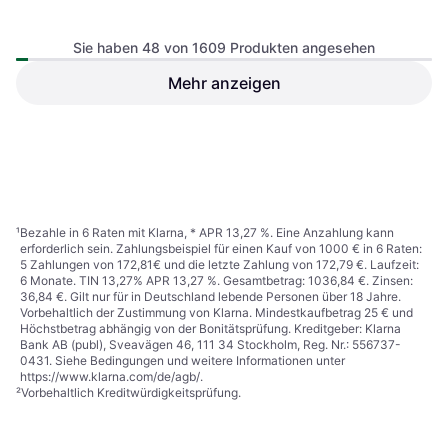
Sie haben 48 von 1609 Produkten angesehen
Mehr anzeigen
Head Scout LYT BOA
Nitro Herren Tangent TLS
Schwarz Snowboard-Stiefel
Snowboardboot, Black
Snowboardschuhe, Herren
Snowboardschuhe, Herren
142,99 €
126,01 €
183 €
5 Shops
4 Shops
1
2
3
...
19
...
34
¹
Bezahle in 6 Raten mit Klarna, * APR 13,27 %. Eine Anzahlung kann
erforderlich sein. Zahlungsbeispiel für einen Kauf von 1000 € in 6 Raten:
5 Zahlungen von 172,81€ und die letzte Zahlung von 172,79 €. Laufzeit:
6 Monate. TIN 13,27% APR 13,27 %. Gesamtbetrag: 1036,84 €. Zinsen:
36,84 €. Gilt nur für in Deutschland lebende Personen über 18 Jahre.
Vorbehaltlich der Zustimmung von Klarna. Mindestkaufbetrag 25 € und
Höchstbetrag abhängig von der Bonitätsprüfung. Kreditgeber: Klarna
Bank AB (publ), Sveavägen 46, 111 34 Stockholm, Reg. Nr.: 556737-
0431. Siehe Bedingungen und weitere Informationen unter
https://www.klarna.com/de/agb/
.
²
Vorbehaltlich Kreditwürdigkeitsprüfung.