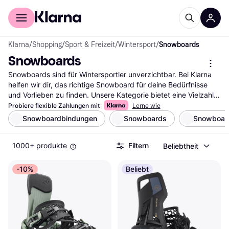
Für Shopper
Für Händler
Klarna
/
Shopping
/
Sport & Freizeit
/
Wintersport
/
Snowboards
Snowboards
Snowboards sind für Wintersportler unverzichtbar. Bei Klarna 
helfen wir dir, das richtige Snowboard für deine Bedürfnisse 
und Vorlieben zu finden. Unsere Kategorie bietet eine Vielzahl 
von Snowboards, die du mit unseren praktischen Filtern 
Probiere flexible Zahlungen mit
Lerne wie
durchsuchen kannst. Egal ob du nach All-Mountain-, Freestyle- 
Snowboardbindungen
Snowboards
Snowboar
oder Freeride-Boards suchst, unsere Filter leiten dich schnell 
zum passenden Snowboard. Du kannst auch nach Marken, 
1000+ produkte
Filtern
Beliebtheit
Preisspannen oder Bewertungen filtern, um deine Auswahl 
weiter zu verfeinern. So findest du genau das, was zu dir 
passt. Lies die Nutzerbewertungen, um mehr über die 
-10%
Beliebt
Erfahrungen anderer zu erfahren und eine wohlüberlegte 
Entscheidung zu treffen. Beginne deine Suche nach dem 
idealen Snowboard und finde den perfekten Begleiter für deine 
Abenteuer auf der Piste.
Mehr über snowboards »