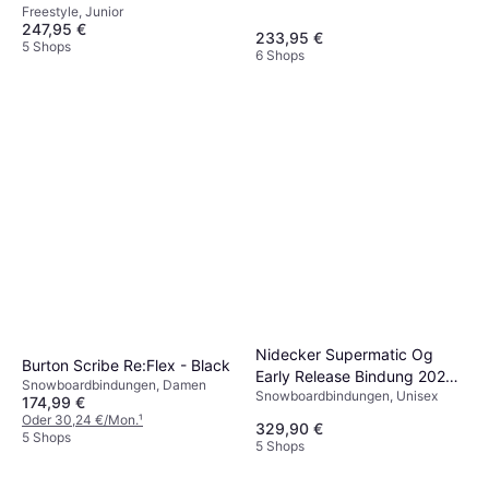
Freestyle, Junior
247,95 €
233,95 €
5 Shops
6 Shops
Nidecker Supermatic Og
Burton Scribe Re:Flex - Black
Early Release Bindung 2026
Snowboardbindungen, Damen
Snowboardbindungen, Unisex
White L
174,99 €
Oder 30,24 €/Mon.
¹
329,90 €
5 Shops
5 Shops