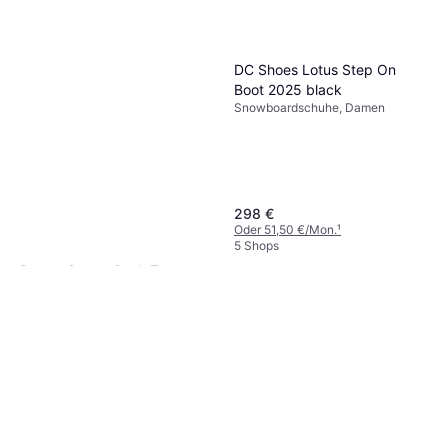
DC Shoes Lotus Step On
Boot 2025 black
Snowboardschuhe, Damen
298 €
Oder 51,50 €/Mon.
¹
5 Shops
Burton Space Sack True
Black Snowboard Bag 166
Snowboard
cm
51,49 €
3 Shops