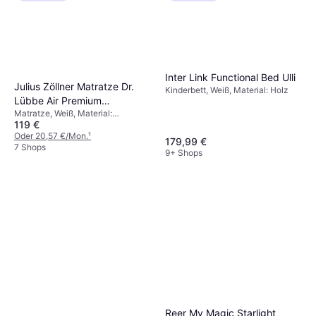
Inter Link Functional Bed Ulli
Julius Zöllner Matratze Dr.
Kinderbett, Weiß, Material: Holz
Lübbe Air Premium
Matratze, Weiß, Material:
70x140cm
119 €
Baumwolle, Polyester,
Schaumstoff
Oder 20,57 €/Mon.
¹
179,99 €
7 Shops
9+ Shops
Reer My Magic Starlight