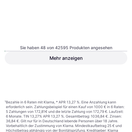
Axisis KINDERPFLASTER
Sie haben 48 von 42595 Produkten angesehen
Dinosaurier Briefchen
Mehr anzeigen
Herding Baby Best Renforcé
Aufbewahrungskasten
Wende-Bettwäsche Little
Bettwäsche-Set, Beige, Material:
friends 40x60
17,99 €
Baumwolle
Oder 3 Zahlungen von 5,99 €
²
2,06 €
9+ Shops
9+ Shops
1
2
3
...
446
...
888
¹
Bezahle in 6 Raten mit Klarna, * APR 13,27 %. Eine Anzahlung kann
erforderlich sein. Zahlungsbeispiel für einen Kauf von 1000 € in 6 Raten:
5 Zahlungen von 172,81€ und die letzte Zahlung von 172,79 €. Laufzeit:
6 Monate. TIN 13,27% APR 13,27 %. Gesamtbetrag: 1036,84 €. Zinsen:
36,84 €. Gilt nur für in Deutschland lebende Personen über 18 Jahre.
Vorbehaltlich der Zustimmung von Klarna. Mindestkaufbetrag 25 € und
Höchstbetrag abhängig von der Bonitätsprüfung. Kreditgeber: Klarna