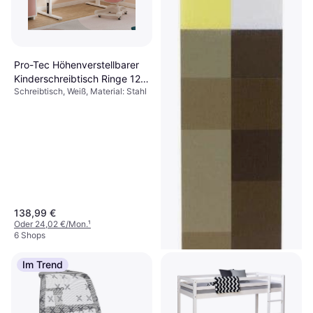
Pro-Tec Höhenverstellbarer
Kinderschreibtisch Ringe 120
Schreibtisch, Weiß, Material: Stahl
x 60 cm Weiß
138,99 €
Oder 24,02 €/Mon.
¹
6 Shops
Im Trend