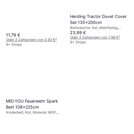
Herding Tractor Duvet Cover
Set 135x200cm
Bettwäsche-Set, Mehrfarbig,
23,99 €
Material: Baumwolle, Thema:
11,79 €
Fahrzeuge
Oder 3 Zahlungen von 7,99 €
²
Oder 3 Zahlungen von 3,93 €
²
9+ Shops
9+ Shops
MID.YOU Feuerwehr Spark
Bett 108x225cm
Kinderbett, Rot, Material: MDF,
Thema: Fahrzeuge