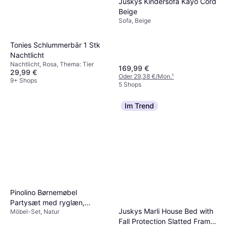
Juskys Kindersofa Kayo Cord
Beige
Sofa, Beige
Tonies Schlummerbär 1 Stk
Nachtlicht
Nachtlicht, Rosa, Thema: Tier
169,99 €
29,99 €
Oder 29,38 €/Mon.
¹
9+ Shops
5 Shops
Im Trend
Pinolino Børnemøbel
Partysæt med ryglæn,
Juskys Marli House Bed with
Möbel-Set, Natur
Sepp/Grøn
Fall Protection Slatted Frame