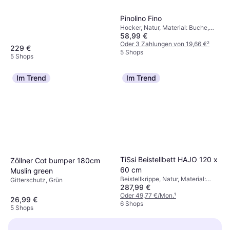
Pinolino Fino
Hocker, Natur, Material: Buche,
58,99 €
Holz
Oder 3 Zahlungen von 19,66 €
²
229 €
5 Shops
5 Shops
Im Trend
Im Trend
TiSsi Beistellbett HAJO 120 x
Zöllner Cot bumper 180cm
60 cm
Muslin green
Beistellkrippe, Natur, Material:
Gitterschutz, Grün
287,99 €
Buche
Oder 49,77 €/Mon.
¹
26,99 €
6 Shops
5 Shops