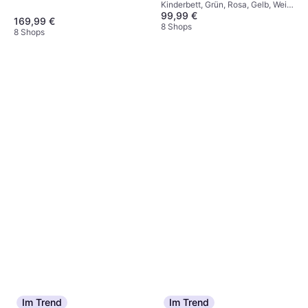
Kinderbett, Grün, Rosa, Gelb, Weiß,
& Roof 87x166cm
99,99 €
Material: Holz, Kiefer
169,99 €
8 Shops
8 Shops
Im Trend
Im Trend