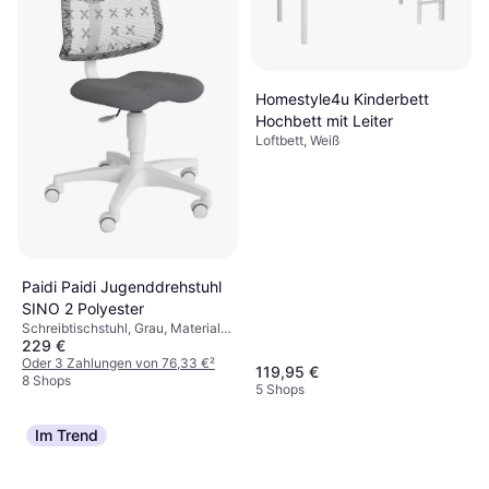
Homestyle4u Kinderbett
Hochbett mit Leiter
Loftbett, Weiß
Paladone Minecraft Torch
5
Nachtlicht
Nachtlicht, Mehrfarbig, Material:
10,39 €
Kunststoff, Thema: Minecraft
Paidi Paidi Jugenddrehstuhl
9+ Shops
SINO 2 Polyester
Schreibtischstuhl, Grau, Material:
229 €
Polyester
Oder 3 Zahlungen von 76,33 €
²
119,95 €
8 Shops
5 Shops
Im Trend