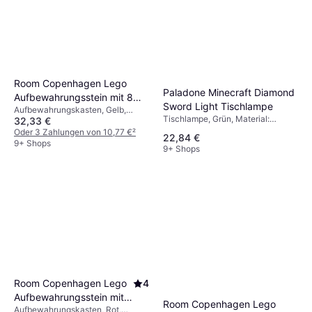
Room Copenhagen Lego
Paladone Minecraft Diamond
Aufbewahrungsstein mit 8
Sword Light Tischlampe
Aufbewahrungskasten, Gelb,
Noppen Gelb
Tischlampe, Grün, Material:
32,33 €
Material: Polypropylen, Thema:
Kunststoff, Thema: Minecraft
Lego
Oder 3 Zahlungen von 10,77 €
²
22,84 €
9+ Shops
9+ Shops
Room Copenhagen Lego
4
Aufbewahrungsstein mit 8
Room Copenhagen Lego
Aufbewahrungskasten, Rot,
Noppen Rot