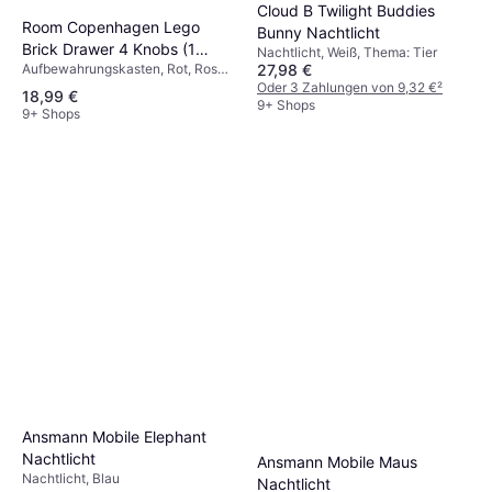
Cloud B Twilight Buddies
Room Copenhagen Lego
Bunny Nachtlicht
Brick Drawer 4 Knobs (1
Nachtlicht, Weiß, Thema: Tier
27,98 €
Aufbewahrungskasten, Rot, Rosa,
Drawer)
Blau, Schwarz, Gelb, Grün, Weiß,
Oder 3 Zahlungen von 9,32 €
²
18,99 €
Grau, Thema: Lego
9+ Shops
9+ Shops
Ansmann Mobile Elephant
Nachtlicht
Ansmann Mobile Maus
Nachtlicht, Blau
Nachtlicht