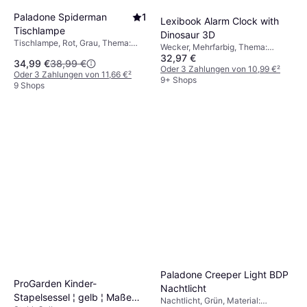
Paladone Spiderman
1
Lexibook Alarm Clock with
Tischlampe
Dinosaur 3D
Tischlampe, Rot, Grau, Thema:
Wecker, Mehrfarbig, Thema:
Superhelden
32,97 €
Dinosaurier
34,99 €
38,99 €
Oder 3 Zahlungen von 10,99 €
²
Oder 3 Zahlungen von 11,66 €
²
9+ Shops
9 Shops
Paladone Creeper Light BDP
ProGarden Kinder-
Nachtlicht
Stapelsessel ¦ gelb ¦ Maße
Nachtlicht, Grün, Material: