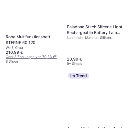
Paladone Stitch Silicone Light
Rechargeable Battery Lampe
Roba Multifunktionsbett
Nachtlicht, Material: Silikon,
Nachtlicht
Thema: Disney
STERNE 60 120
Weiß, Grau
210,99 €
Oder 3 Zahlungen von 70,33 €
²
20,99 €
8 Shops
9+ Shops
Im Trend