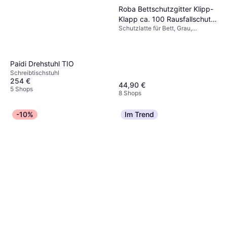
vielen Dekorationselementen.
Roba Bettschutzgitter Klipp-
vermeiden. Prüfe regelmäßig alle
Klapp ca. 100 Rausfallschutz
Einrichtungsgegenstände auf ihre Sicherheit,
Schutzlatte für Bett, Grau,
klappbar ca.
insbesondere wenn dein Kind noch klein ist.
Material: Holz, Buche
Paidi Drehstuhl TIO
Schreibtischstuhl
254 €
44,90 €
5 Shops
8 Shops
-10%
Im Trend