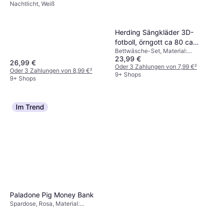
Nachtlicht, Weiß
Herding Sängkläder 3D-
fotboll, örngott ca 80 ca
Bettwäsche-Set, Material:
200x200cm
23,99 €
Baumwolle
26,99 €
Oder 3 Zahlungen von 7,99 €
²
Oder 3 Zahlungen von 8,99 €
²
9+ Shops
9+ Shops
Im Trend
Paladone Pig Money Bank
Spardose, Rosa, Material:
Kunststoff, Thema: Tier