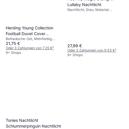
Lullaby Nachtlicht
Nachtlicht, Grau, Material:
Kunststoff, Thema: Sterne
Herding Young Collection
Football Duvet Cover
Bettwäsche-Set, Mehrfarbig,
135x200cm
21,75 €
Material: Baumwolle
27,99 €
Oder 3 Zahlungen von 7,25 €
²
Oder 3 Zahlungen von 9,33 €
²
9+ Shops
9+ Shops
Tonies Nachtlicht
Schlummerpinguin Nachtlicht