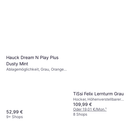
Hauck Dream N Play Plus
Dusty Mint
Ablagemöglichkeit, Grau, Orange,
Blau, Türkis, Grün, Material:
Schaumstoff, Stahl, Metall,
Polyester, Anzahl Teile: 1
TiSsi Felix Lernturm Grau
Hocker, Höhenverstellbarer
109,99 €
Boden, Natur, Rosa, Blau, Grün,
Grau, Weiß, Schwarz, Gelb,
Oder 19,01 €/Mon.
¹
52,99 €
Material: Buche
8 Shops
9+ Shops