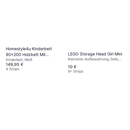
mehr Spielfläche.
Homestyle4u Kinderbett
LEGO Storage Head Girl Mini
90x200 Holzbett Mit
Kleinteile-Aufbewahrung, Gelb,
Kinderbett, Weiß
Rausfallschutz
Material: Polypropylen, Thema:
149,95 €
10 €
Lego
4 Shops
9+ Shops