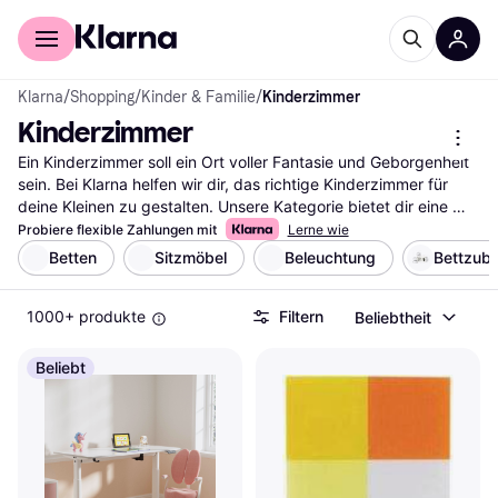
Für Shopper
Für Händler
Klarna
/
Shopping
/
Kinder & Familie
/
Kinderzimmer
Kinderzimmer
Ein Kinderzimmer soll ein Ort voller Fantasie und Geborgenheit 
sein. Bei Klarna helfen wir dir, das richtige Kinderzimmer für 
deine Kleinen zu gestalten. Unsere Kategorie bietet dir eine 
Vielzahl an Möbeln und Dekorationsartikeln, die du ganz 
Probiere flexible Zahlungen mit
Lerne wie
einfach mit unseren nützlichen Filtern durchstöbern kannst. 
Betten
Sitzmöbel
Beleuchtung
Bettzub
Egal, ob du nach einem Bett, Schrank oder Spielzeug suchst, 
unsere Filter leiten dich schnell zur besten Auswahl. Du kannst 
1000+ produkte
Filtern
Beliebtheit
auch nach Marken, Preisen oder Bewertungen filtern, um deine 
Suche weiter zu verfeinern. So findest du genau das, was zu 
deinen Vorstellungen passt. Lies die Nutzerbewertungen, um 
Beliebt
mehr über die Erfahrungen anderer Eltern zu erfahren und die 
richtige Entscheidung zu treffen. Beginne hier deine Suche und 
gestalte ein Kinderzimmer, das die Fantasie deiner Kinder 
beflügelt und ihnen Geborgenheit bietet.
Mehr über kinderzimmer »