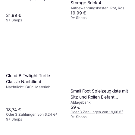
Storage Brick 4
Material: Polypropylen, Thema:
Aufbewahrungskasten, Rot, Rosa,
Lego
19,99 €
Violett, Blau, Türkis, Grün, Grau,
31,99 €
Beige, Weiß, Gelb, Schwarz,
9+ Shops
9+ Shops
Orange, Material: Kunststoff,
Thema: Lego
Cloud B Twilight Turtle
Classic Nachtlicht
Nachtlicht, Grün, Material:
Small Foot Spielzeugkiste mit
Kunststoff, Thema: Tier
Sitz und Rollen Elefant
Ablagebank
Wildlife
59 €
18,74 €
Oder 3 Zahlungen von 19,66 €
²
Oder 3 Zahlungen von 6,24 €
²
9+ Shops
9+ Shops