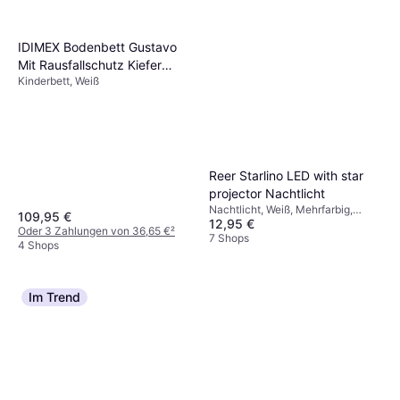
IDIMEX Bodenbett Gustavo
Mit Rausfallschutz Kiefer
Kinderbett, Weiß
Massiv 90 x 190 cm
Reer Starlino LED with star
projector Nachtlicht
Nachtlicht, Weiß, Mehrfarbig,
109,95 €
12,95 €
Material: Kunststoff, Thema:
Oder 3 Zahlungen von 36,65 €
²
Sterne
7 Shops
4 Shops
Im Trend