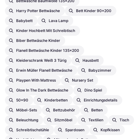
Bettwäsche Baumwolle 135x200
Harry Potter Bettwäsche
Bett Kinder 90x200
Babybett
Lava Lamp
Kinder Hochbett Mit Schreibtisch
Biber Bettwäsche Kinder
Flanell Bettwäsche Kinder 135x200
Kleiderschrank Weiß 3 Türig
Hausbett
Erwin Müller Flanell Bettwäsche
Babyzimmer
Playpen With Mattress
Nursery Set
Glow In The Dark Bettwäsche
Dino Spiel
50x90
Kinderbetten
Einrichtungsdetails
Möbel-Sets
Bettzubehör
Betten
Beleuchtung
Sitzmöbel
Textilien
Tisch
Schreibtischstühle
Spardosen
Kopfkissen