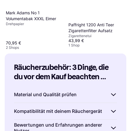
Mark Adams No 1
Volumentabak XXXL Eimer
Drehpapier
Paffright 1200 Anti Teer
Zigarettenfilter Aufsatz
Zigarettenetui
43,99 €
70,95 €
1 Shop
2 Shops
Räucherzubehör: 3 Dinge, die 
du vor dem Kauf beachten 
solltest
Material und Qualität prüfen
Beim Kauf von Räucherzubehör ist es wichtig,
Kompatibilität mit deinem Räuchergerät
auf das Material und die Qualität der Produkte
zu achten. Hochwertige Materialien wie
Stelle sicher, dass das Räucherzubehör mit
Bewertungen und Erfahrungen anderer
Edelstahl oder hitzebeständiges Glas
Nutzer