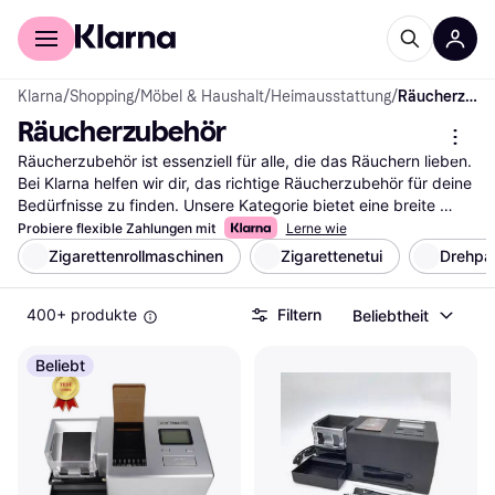
Für Shopper
Für Händler
Klarna
/
Shopping
/
Möbel & Haushalt
/
Heimausstattung
/
Räucherzubehör
Räucherzubehör
Räucherzubehör ist essenziell für alle, die das Räuchern lieben. 
Bei Klarna helfen wir dir, das richtige Räucherzubehör für deine 
Bedürfnisse zu finden. Unsere Kategorie bietet eine breite 
Auswahl an Produkten, die du mit unseren praktischen Filtern 
Probiere flexible Zahlungen mit
Lerne wie
durchsuchen kannst. Egal, ob du nach Räucheröfen, Holzchips 
Zigarettenrollmaschinen
Zigarettenetui
Drehpa
oder Gewürzen suchst, unsere Filter leiten dich schnell zum 
besten Zubehör. Du kannst nach Marke, Preis oder 
400+ produkte
Filtern
Beliebtheit
Bewertungen filtern, um deine Auswahl weiter zu verfeinern. So 
findest du genau das, was zu dir passt. Lies die 
Nutzerbewertungen, um mehr über die Erfahrungen anderer zu 
Beliebt
erfahren und die richtige Entscheidung zu treffen. Beginne 
deine Suche nach dem idealen Räucherzubehör hier und finde 
alles, was du für dein nächstes Räucherprojekt benötigst.
Mehr über räucherzubehör »