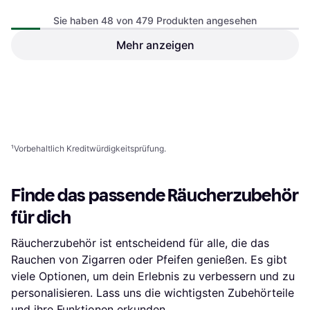
Sie haben 48 von 479 Produkten angesehen
Mehr anzeigen
Boveda Boveda CVault
Boveda Boveda CVault
Aufbewahrungsbehälter
Aufbewahrungsbehälter
Humidor
Medium CVault 28g
Humidor
Large CVault 50g
39,90 €
32 €
3 Shops
3 Shops
1
2
3
...
7
...
10
¹
Vorbehaltlich Kreditwürdigkeitsprüfung.
Finde das passende Räucherzubehör
für dich
Räucherzubehör ist entscheidend für alle, die das
Rauchen von Zigarren oder Pfeifen genießen. Es gibt
viele Optionen, um dein Erlebnis zu verbessern und zu
personalisieren. Lass uns die wichtigsten Zubehörteile
und ihre Funktionen erkunden.