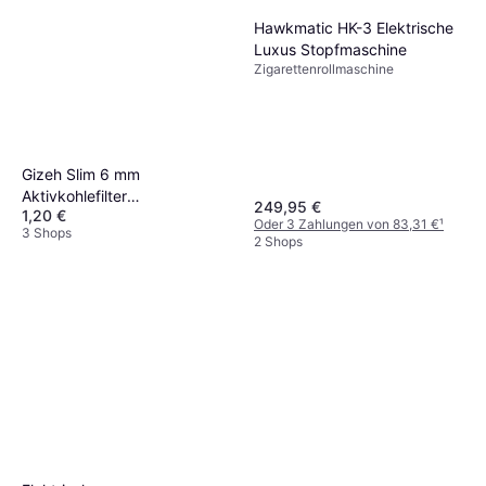
Hawkmatic HK-3 Elektrische
Luxus Stopfmaschine
Zigarettenrollmaschine
Gizeh Slim 6 mm
Aktivkohlefilter
249,95 €
1,20 €
Zigarettenfilter 10x120
Oder 3 Zahlungen von 83,31 €
¹
3 Shops
2 Shops