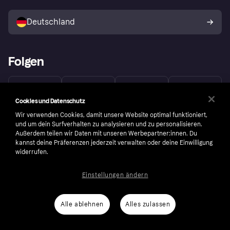
Mit Klarna verkaufen
Plattformen und Partner
Shops entdecken
Dein Widerrufsrecht
Deutschland
Käuferschutzrichtlinie
Folgen
Cookies und Datenschutz
Wir verwenden Cookies, damit unsere Website optimal funktioniert,
und um dein Surfverhalten zu analysieren und zu personalisieren.
Außerdem teilen wir Daten mit unseren Werbepartner:innen. Du
kannst deine Präferenzen jederzeit verwalten oder deine Einwilligung
widerrufen.
Einstellungen ändern
Alle ablehnen
Alles zulassen
Copyright © 2005-2026 Klarna Bank AB (publ). Headquarters: Stockholm, Sweden. All
rights reserved. Klarna Bank AB (publ). Sveavägen 46, 111 34 Stockholm. Organization
number: 556737-0431