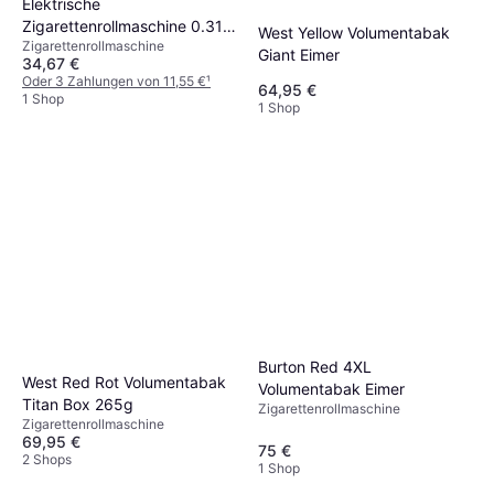
Elektrische
Zigarettenrollmaschine 0.31
West Yellow Volumentabak
Zigarettenrollmaschine
Inch 8 mm
Giant Eimer
34,67 €
Oder 3 Zahlungen von 11,55 €
¹
64,95 €
1 Shop
1 Shop
Burton Red 4XL
West Red Rot Volumentabak
Volumentabak Eimer
Titan Box 265g
Zigarettenrollmaschine
Zigarettenrollmaschine
69,95 €
75 €
2 Shops
1 Shop