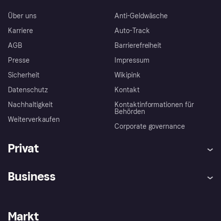
Über uns
Anti-Geldwäsche
Karriere
Auto-Track
AGB
Barrierefreiheit
Presse
Impressum
Sicherheit
Wikipink
Datenschutz
Kontakt
Nachhaltigkeit
Kontaktinformationen für
Behörden
Weiterverkaufen
Corporate governance
Privat
Hilfe
Beschwerden
Business
Einloggen
Sicher shoppen mit Klarna
Händlersupport
Entwicklerseite
Mit Klarna einkaufen
Festgeld
Händlerportal
Betriebsstatus
Markt
Klarna App
Datenschutzeinstellungen