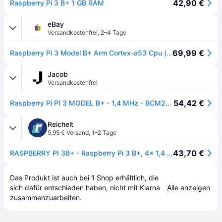
42,90 €
Raspberry Pi 3 B+ 1 GB RAM
eBay
Versandkostenfrei
,
2–4 Tage
69,99 €
Raspberry Pi 3 Model B+ Arm Cortex-a53 Cpu (bcm2837) 1,40ghz 1gb Ddr2 + Netzteil
Jacob
Versandkostenfrei
54,42 €
Raspberry Pi PI 3 MODEL B+ - 1,4 MHz - BCM2837B0 - 1 GB - DDR2-SDRAM - MicroSD (TransFlash) - 802.11b,802.11g,Wi-Fi 4 (802.11n),Wi-Fi 5 (802.11ac) (Raspberry Pi 3B+)
Reichelt
5,95 € Versand
,
1–2 Tage
43,70 €
RASPBERRY PI 3B+ - Raspberry Pi 3 B+, 4x 1,4 GHz, 1 GB RAM, WLAN, BT
Das Produkt ist auch bei 
1
Shop
 erhältlich, die 
sich dafür entschieden haben, nicht mit Klarna 
Alle anzeigen
zusammenzuarbeiten.