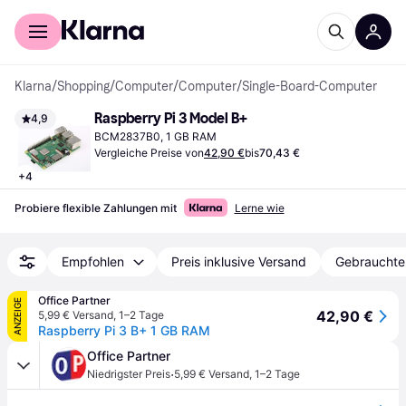
Für Shopper
Für Händler
Klarna
/
Shopping
/
Computer
/
Computer
/
Single-Board-Computer
Raspberry Pi 3 Model B+
4,9
BCM2837B0, 1 GB RAM
Vergleiche Preise von
42,90 €
bis
70,43 €
+
4
Probiere flexible Zahlungen mit
Lerne wie
Empfohlen
Preis inklusive Versand
Gebrauchte
Office Partner
ANZEIGE
42,90 €
5,99 € Versand
,
1–2 Tage
Raspberry Pi 3 B+ 1 GB RAM
Office Partner
·
Niedrigster Preis
5,99 € Versand
,
1–2 Tage