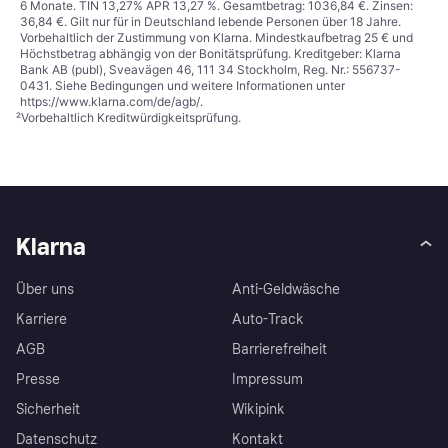
6 Monate. TIN 13,27% APR 13,27 %. Gesamtbetrag: 1036,84 €. Zinsen:
36,84 €. Gilt nur für in Deutschland lebende Personen über 18 Jahre.
Vorbehaltlich der Zustimmung von Klarna. Mindestkaufbetrag 25 € und
Höchstbetrag abhängig von der Bonitätsprüfung. Kreditgeber: Klarna
Bank AB (publ), Sveavägen 46, 111 34 Stockholm, Reg. Nr.: 556737-
0431. Siehe Bedingungen und weitere Informationen unter
https://www.klarna.com/de/agb/
.
²
Vorbehaltlich Kreditwürdigkeitsprüfung.
Klarna
Über uns
Anti-Geldwäsche
Karriere
Auto-Track
AGB
Barrierefreiheit
Presse
Impressum
Sicherheit
Wikipink
Datenschutz
Kontakt