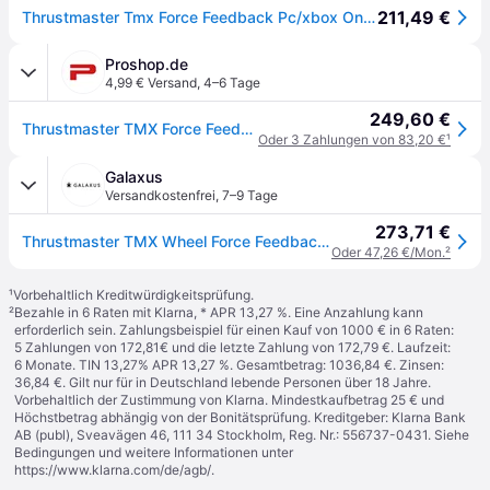
211,49 €
Thrustmaster Tmx Force Feedback Pc/xbox One Steering Wheel And Pedals Schwarz
Proshop.de
4,99 € Versand
,
4–6 Tage
249,60 €
Thrustmaster TMX Force Feedback - Wired Lenkrad & Pedale Set - Microsoft Xbox One
Oder 3 Zahlungen von 83,20 €
¹
Galaxus
Versandkostenfrei
,
7–9 Tage
273,71 €
Thrustmaster TMX Wheel Force Feedback (PC, Xbox One S, Xbox One X, Xbox Series S, Xbox Series X), Gaming Controller, Schwarz
Oder 47,26 €/Mon.
²
¹
Vorbehaltlich Kreditwürdigkeitsprüfung.
²
Bezahle in 6 Raten mit Klarna, * APR 13,27 %. Eine Anzahlung kann
erforderlich sein. Zahlungsbeispiel für einen Kauf von 1000 € in 6 Raten:
5 Zahlungen von 172,81€ und die letzte Zahlung von 172,79 €. Laufzeit:
6 Monate. TIN 13,27% APR 13,27 %. Gesamtbetrag: 1036,84 €. Zinsen:
36,84 €. Gilt nur für in Deutschland lebende Personen über 18 Jahre.
Vorbehaltlich der Zustimmung von Klarna. Mindestkaufbetrag 25 € und
Höchstbetrag abhängig von der Bonitätsprüfung. Kreditgeber: Klarna Bank
AB (publ), Sveavägen 46, 111 34 Stockholm, Reg. Nr.: 556737-0431. Siehe
Bedingungen und weitere Informationen unter
https://www.klarna.com/de/agb/
.