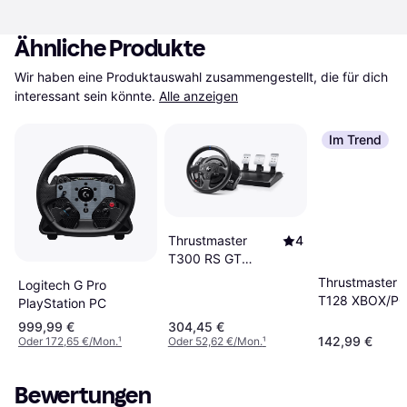
Ähnliche Produkte
Wir haben eine Produktauswahl zusammengestellt, die für dich 
interessant sein könnte.
Alle anzeigen
Im Trend
Thrustmaster
4
T300 RS GT
Edition
Thrustmaster
Logitech G Pro
T128 XBOX/PC
PlayStation PC
Black
999,99 €
304,45 €
142,99 €
Oder 172,65 €/Mon.
¹
Oder 52,62 €/Mon.
¹
Bewertungen