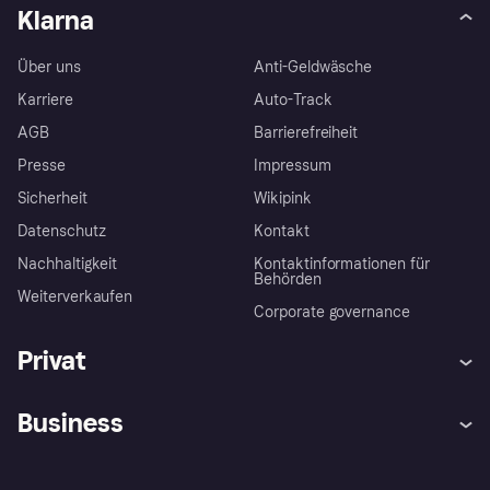
Klarna
Über uns
Anti-Geldwäsche
Karriere
Auto-Track
AGB
Barrierefreiheit
Presse
Impressum
Sicherheit
Wikipink
Datenschutz
Kontakt
Nachhaltigkeit
Kontaktinformationen für
Behörden
Weiterverkaufen
Corporate governance
Privat
Hilfe
Beschwerden
Business
Einloggen
Sicher shoppen mit Klarna
Händlersupport
Entwicklerseite
Mit Klarna einkaufen
Festgeld