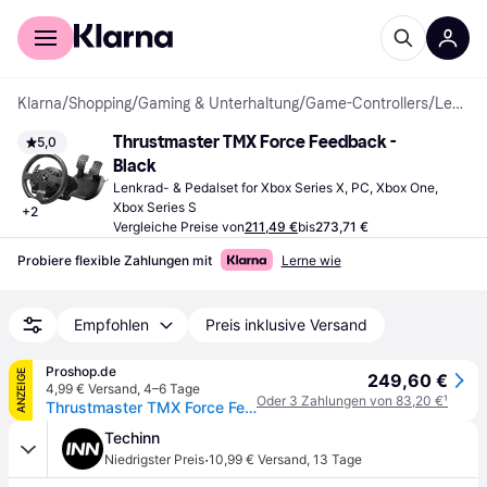
Für Shopper
Für Händler
Klarna
/
Shopping
/
Gaming & Unterhaltung
/
Game-Controllers
/
Lenkrad- & Pedalsets
Thrustmaster TMX Force Feedback - 
5,0
Black
Lenkrad- & Pedalset for Xbox Series X, PC, Xbox One, 
Xbox Series S
+
2
Vergleiche Preise von
211,49 €
bis
273,71 €
Probiere flexible Zahlungen mit
Lerne wie
Empfohlen
Preis inklusive Versand
Proshop.de
ANZEIGE
249,60 €
4,99 € Versand
,
4–6 Tage
Oder 3 Zahlungen von 83,20 €
¹
Thrustmaster TMX Force Feedback - Wired Lenkrad & Pedale Set - Microsoft Xbox One
Techinn
·
Niedrigster Preis
10,99 € Versand
,
13 Tage