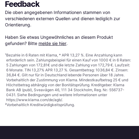
Feedback
Die oben angegebenen Informationen stammen von 
verschiedenen externen Quellen und dienen lediglich zur 
Orientierung.

Haben Sie etwas Ungewöhnliches an diesem Produkt 
gefunden? Bitte 
melde sie hier
.
¹
Bezahle in 6 Raten mit Klarna, * APR 13,27 %. Eine Anzahlung kann
erforderlich sein. Zahlungsbeispiel für einen Kauf von 1000 € in 6 Raten:
5 Zahlungen von 172,81€ und die letzte Zahlung von 172,79 €. Laufzeit:
6 Monate. TIN 13,27% APR 13,27 %. Gesamtbetrag: 1036,84 €. Zinsen:
36,84 €. Gilt nur für in Deutschland lebende Personen über 18 Jahre.
Vorbehaltlich der Zustimmung von Klarna. Mindestkaufbetrag 25 € und
Höchstbetrag abhängig von der Bonitätsprüfung. Kreditgeber: Klarna
Bank AB (publ), Sveavägen 46, 111 34 Stockholm, Reg. Nr.: 556737-
0431. Siehe Bedingungen und weitere Informationen unter
https://www.klarna.com/de/agb/
.
²
Vorbehaltlich Kreditwürdigkeitsprüfung.