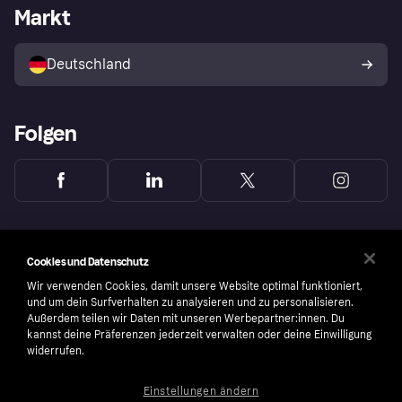
Händlerportal
Betriebsstatus
Markt
Klarna App
Datenschutzeinstellungen
Mit Klarna verkaufen
Plattformen und Partner
Shops entdecken
Dein Widerrufsrecht
Deutschland
Käuferschutzrichtlinie
Folgen
Cookies und Datenschutz
Wir verwenden Cookies, damit unsere Website optimal funktioniert,
und um dein Surfverhalten zu analysieren und zu personalisieren.
Außerdem teilen wir Daten mit unseren Werbepartner:innen. Du
kannst deine Präferenzen jederzeit verwalten oder deine Einwilligung
widerrufen.
Einstellungen ändern