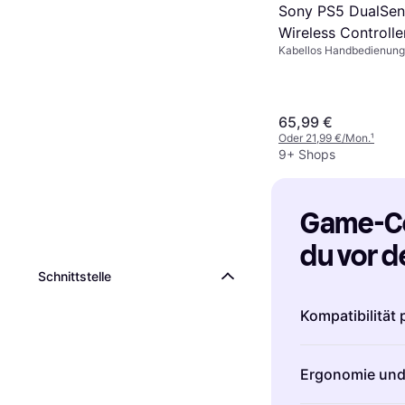
Sony PS5 DualSen
Wireless Controlle
Kabellos Handbedienung
Midnight Black
Android, Mobiltelefon, iO
PlayStation 5
65,99 €
Oder 21,99 €/Mon.
¹
9+ Shops
Game-Con
du vor d
Schnittstelle
solltest
Kompatibilität 
Bevor du einen 
Ergonomie und
sicherstellen,
kompatibel ist