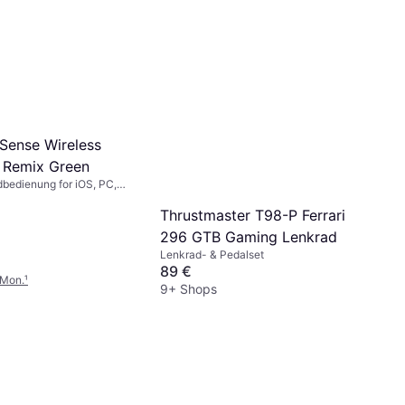
Sense Wireless
r Remix Green
bedienung for iOS, PC,
ion 5, Android
Thrustmaster T98-P Ferrari
296 GTB Gaming Lenkrad
Lenkrad- & Pedalset
89 €
/Mon.
¹
9+ Shops