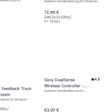
dbedienung for
ed
Kabellos Handbedienung for Nintendo
Switch 2
72,90 €
Oder 24,30 €/Mon.
¹
9+ Shops
4.5
Sony DualSense
Wireless Controller -
e Feedback Truck
Kabellos Handbedienung for
Chroma Indigo
ystem
PlayStation 5, PlayStation 4, Mac, PC
edalset for Windows
€/Mon.
¹
63,97 €