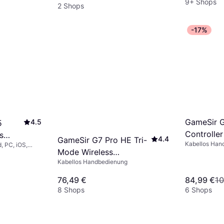
9+ Shops
2 Shops
-17%
GameSir 
4.5
5
Controlle
s
4.4
GameSir G7 Pro HE Tri-
Kabellos Han
, PC, iOS,
 Red
Mode Wireless
PlayStation 4
Kabellos Handbedienung
Controller
76,49 €
84,99 €
10
8 Shops
6 Shops