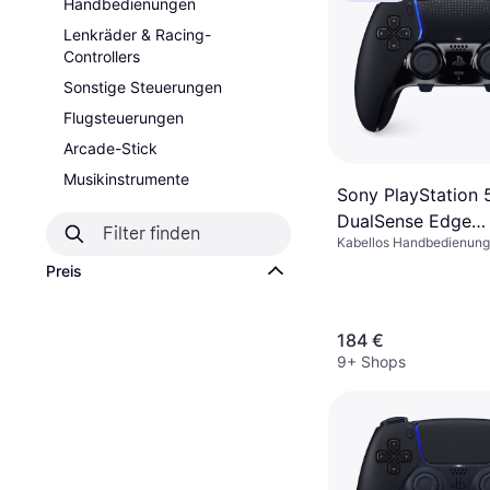
Handbedienungen
Lenkräder & Racing-
Controllers
Sonstige Steuerungen
Flugsteuerungen
Arcade-Stick
Musikinstrumente
Sony PlayStation 
DualSense Edge
Kabellos Handbedienung
Wireless Controlle
Android, Mobiltelefon, iO
Preis
Midnight Black
Windows, PlayStation 5
184 €
9+ Shops