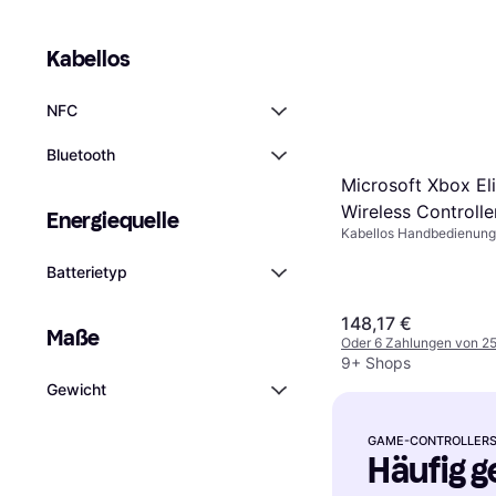
Kabellos
NFC
Bluetooth
Microsoft Xbox Eli
Wireless Controlle
Energiequelle
Kabellos Handbedienung 
Series 2 - Black
One, Xbox Series X
Batterietyp
148,17 €
Maße
Oder 6 Zahlungen von 25
9+ Shops
Gewicht
GAME-CONTROLLER
Häufig g