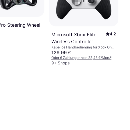
ro Steering Wheel
4.2
Microsoft Xbox Elite
Wireless Controller
Kabellos Handbedienung for Xbox One,
Series 2 - White
PC, iOS, Android, Xbox Series X
129,99 €
Oder 6 Zahlungen von 22,45 €/Mon.
²
9+ Shops