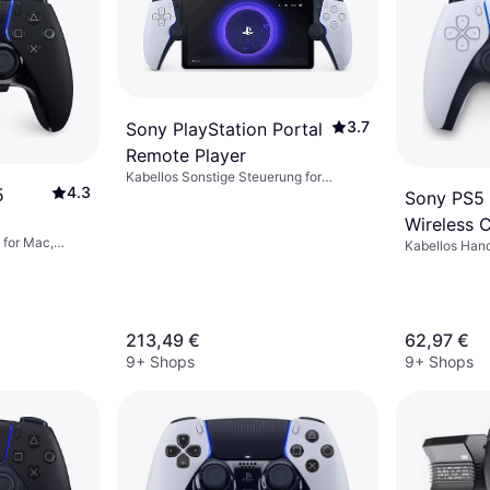
3.7
Sony PlayStation Portal
Remote Player
Kabellos Sonstige Steuerung for
4.3
5
Playstation Portal, PlayStation 5
Sony PS5
Wireless C
 for Mac,
r -
Kabellos Han
White/Bla
S, PC,
Mobiltelefon,
PlayStation 5
213,49 €
62,97 €
9+ Shops
9+ Shops