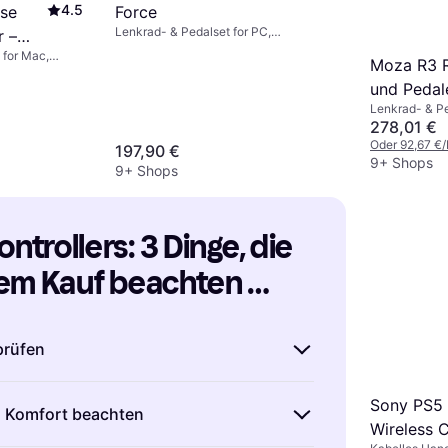
4.5
se
Force
Lenkrad- & Pedalset for PC,
r –
PlayStation 3, PlayStation 4,
 for Mac,
Moza R3 
PlayStation 5
S, PC,
und Pedal
Lenkrad- & Pe
Series S, Xbo
278,01 €
Oder 92,67 €
197,90 €
9+ Shops
9+ Shops
trollers: 3 Dinge, die 
em Kauf beachten 
prüfen
Game-Controller kaufst, solltest du
Sony PS5
 Komfort beachten
 dass er mit deinem Gaming-System
Wireless C
.
Unterschiedliche Konsolen
und
PCs