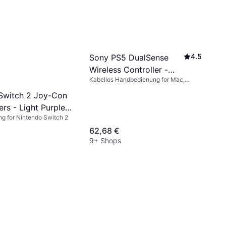
4.5
Sony PS5 DualSense
Wireless Controller -
Kabellos Handbedienung for Mac,
Grey Camouflage
Android, iOS, Windows, PlayStation 5
Switch 2 Joy-Con
ers - Light Purple /
g for Nintendo Switch 2
en
62,68 €
9+ Shops