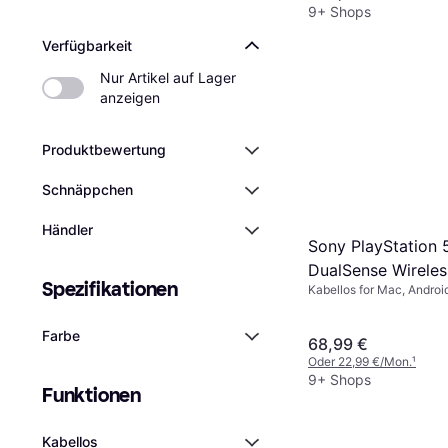
9+ Shops
Verfügbarkeit
Nur Artikel auf Lager 
anzeigen
Produktbewertung
Schnäppchen
Händler
Sony PlayStation 
DualSense Wireles
Spezifikationen
Kabellos for Mac, Android
Controller Techno
PlayStation 5, Windows, 
Farbe
68,99 €
Oder 22,99 €/Mon.
¹
9+ Shops
Funktionen
Kabellos