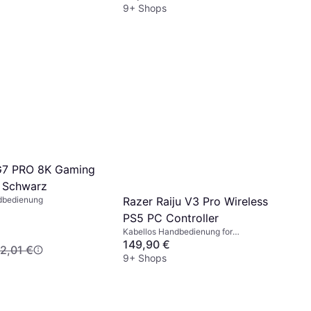
9+ Shops
G7 PRO 8K Gaming
r Schwarz
Razer Raiju V3 Pro Wireless
dbedienung
PS5 PC Controller
Kabellos Handbedienung for
PlayStation 5, PC
149,90 €
2,01 €
9+ Shops