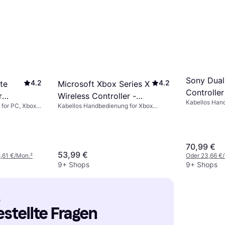
Sony Dual
4.2
4.2
Microsoft Xbox Series X
te
Controlle
Wireless Controller -
r
Kabellos Hand
Kabellos Handbedienung for Xbox
for PC, Xbox
Black
Mac, PlayStat
Series X, PC, Xbox One
70,99 €
53,99 €
,61 €/Mon.
²
Oder 23,66 €
9+ Shops
9+ Shops
S
estellte Fragen