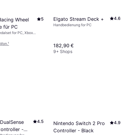
4.6
Elgato Stream Deck +
5
Racing Wheel
Handbedienung for PC
e für PC
dalset for PC, Xbox
x One, Xbox Series X
/Mon.
¹
182,90 €
9+ Shops
4.5
 DualSense
4.9
Nintendo Switch 2 Pro
ontroller -
Controller - Black