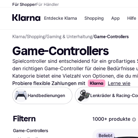
Für Shopper
Für Händler
Entdecke Klarna
Shopping
App
Hilfe
Klarna
/
Shopping
/
Gaming & Unterhaltung
/
Game-Controllers
Zahlungsmethoden
Shops
Game-Controllers
Zahlungsmethoden
Kaufla
Sofort bezahlen
eBay
Bezahle in 3
Temu
Spielcontroller sind entscheidend für ein großartiges Sp
Teilzahlungen
Samsu
den richtigen Game-Controller für deine Bedürfnisse u
Bezahle in bis zu 30
SHEIN
Kategorie bietet eine Vielzahl von Optionen, die du mit
Tagen
durchsuchen kannst. Egal, ob du nach einem kabellos
Probiere flexible Zahlungen mit
Lerne wie
Ratenzahlung
suchst, unsere Filter leiten dich schnell zur besten W
Handbedienungen
Lenkräder & Racing-Con
Alle Shops
Preisspannen oder Bewertungen filtern, um deine Auswa
du genau den Game-Controller, der zu dir passt. Lie
die Erfahrungen anderer zu erfahren und die richtige E
Filtern
1000+ produkte
deine Suche und finde den Controller, der dein Spiele
Mehr über game-controllers »
Game-Controllers
Beliebt