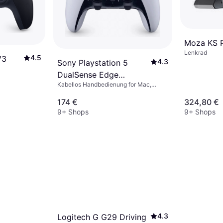
Moza KS P
Lenkrad
4.5
V3
4.3
Sony Playstation 5
DualSense Edge
Kabellos Handbedienung for Mac,
Wireless Controller -
Android, iOS, PC, Windows, PlayStation
White
5
174 €
324,80 €
9+ Shops
9+ Shops
4.3
Logitech G G29 Driving