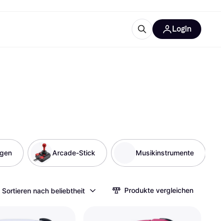
Login
Weitere Informationen
sstattung
M
Was ist Klarna?
Artikel
ngen
tegorien
Arcade-Stick
Musikinstrumente
Produkte vergleichen
Sortieren nach beliebtheit