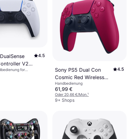
4.5
 DualSense
ontroller V2 -
4.5
Sony PS5 Dual Con
dbedienung for
ck
 iOS, PC, Windows, Mac,
Cosmic Red Wireless
, Android
Handbedienung
Controller
61,99 €
Oder 20,66 €/Mon.
¹
9+ Shops