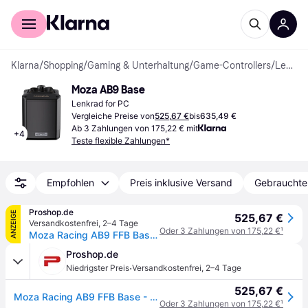
Für Shopper
Für Händler
Klarna
/
Shopping
/
Gaming & Unterhaltung
/
Game-Controllers
/
Lenkräder
Moza AB9 Base
Lenkrad for PC
Vergleiche Preise von
525,67 €
bis
635,49 €
Ab 3 Zahlungen von 175,22 € mit
+
4
Teste flexible Zahlungen*
Empfohlen
Preis inklusive Versand
Gebrauchte
Proshop.de
ANZEIGE
525,67 €
Versandkostenfrei
,
2–4 Tage
Oder 3 Zahlungen von 175,22 €
¹
Moza Racing AB9 FFB Base - Wired Flight Simulator Panel - PC
Proshop.de
·
Niedrigster Preis
Versandkostenfrei
,
2–4 Tage
525,67 €
Moza Racing AB9 FFB Base - Wired Flight Simulator Panel - PC
Oder 3 Zahlungen von 175,22 €
¹