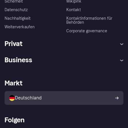
Sicherheit
Wikipink
Datenschutz
Kontakt
Nachhaltigkeit
Kontaktinformationen für
Behörden
Weiterverkaufen
Corporate governance
Privat
Hilfe
Beschwerden
Business
Einloggen
Sicher shoppen mit Klarna
Händlersupport
Entwicklerseite
Mit Klarna einkaufen
Festgeld
Händlerportal
Betriebsstatus
Markt
Klarna App
Datenschutzeinstellungen
Mit Klarna verkaufen
Plattformen und Partner
Shops entdecken
Dein Widerrufsrecht
Deutschland
Käuferschutzrichtlinie
Folgen