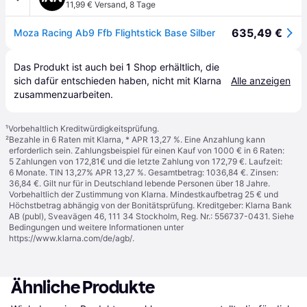
11,99 € Versand
,
8 Tage
635,49 €
Moza Racing Ab9 Ffb Flightstick Base Silber
Das Produkt ist auch bei 
1
Shop
 erhältlich, die 
sich dafür entschieden haben, nicht mit Klarna 
Alle anzeigen
zusammenzuarbeiten.
¹
Vorbehaltlich Kreditwürdigkeitsprüfung.
²
Bezahle in 6 Raten mit Klarna, * APR 13,27 %. Eine Anzahlung kann
erforderlich sein. Zahlungsbeispiel für einen Kauf von 1000 € in 6 Raten:
5 Zahlungen von 172,81€ und die letzte Zahlung von 172,79 €. Laufzeit:
6 Monate. TIN 13,27% APR 13,27 %. Gesamtbetrag: 1036,84 €. Zinsen:
36,84 €. Gilt nur für in Deutschland lebende Personen über 18 Jahre.
Vorbehaltlich der Zustimmung von Klarna. Mindestkaufbetrag 25 € und
Höchstbetrag abhängig von der Bonitätsprüfung. Kreditgeber: Klarna Bank
AB (publ), Sveavägen 46, 111 34 Stockholm, Reg. Nr.: 556737-0431. Siehe
Bedingungen und weitere Informationen unter
https://www.klarna.com/de/agb/
.
Ähnliche Produkte