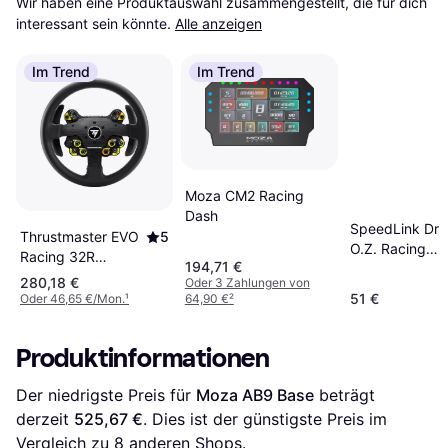
Wir haben eine Produktauswahl zusammengestellt, die für dich 
interessant sein könnte.
Alle anzeigen
Im Trend
Im Trend
Moza CM2 Racing
Dash
SpeedLink Drif
Thrustmaster EVO
5
O.Z. Racing
Racing 32R
194,71 €
Wheel -
Leather Lenkrad
280,18 €
Oder 3 Zahlungen von
Black/Orange
51 €
Oder 46,65 €/Mon.
¹
64,90 €
²
Produktinformationen
Der niedrigste Preis für 
Moza AB9 Base
 beträgt 
derzeit 
525,67 €
. Dies ist der günstigste Preis im 
Vergleich zu 
8
 anderen Shops.