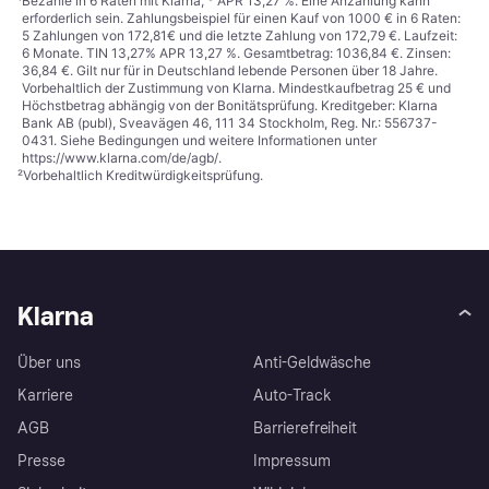
¹
Bezahle in 6 Raten mit Klarna, * APR 13,27 %. Eine Anzahlung kann
erforderlich sein. Zahlungsbeispiel für einen Kauf von 1000 € in 6 Raten:
5 Zahlungen von 172,81€ und die letzte Zahlung von 172,79 €. Laufzeit:
6 Monate. TIN 13,27% APR 13,27 %. Gesamtbetrag: 1036,84 €. Zinsen:
36,84 €. Gilt nur für in Deutschland lebende Personen über 18 Jahre.
Vorbehaltlich der Zustimmung von Klarna. Mindestkaufbetrag 25 € und
Höchstbetrag abhängig von der Bonitätsprüfung. Kreditgeber: Klarna
Bank AB (publ), Sveavägen 46, 111 34 Stockholm, Reg. Nr.: 556737-
0431. Siehe Bedingungen und weitere Informationen unter
https://www.klarna.com/de/agb/
.
²
Vorbehaltlich Kreditwürdigkeitsprüfung.
Klarna
Über uns
Anti-Geldwäsche
Karriere
Auto-Track
AGB
Barrierefreiheit
Presse
Impressum