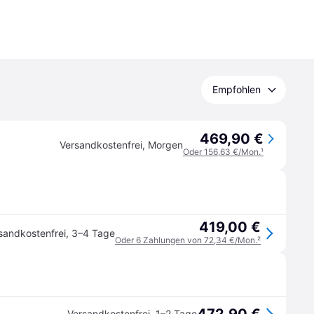
Empfohlen
469,90 €
Versandkostenfrei
,
Morgen
Oder 156,63 €/Mon.
¹
419,00 €
sandkostenfrei
,
3–4 Tage
Oder 6 Zahlungen von 72,34 €/Mon.
²
Versandkostenfrei
,
1–2 Tage