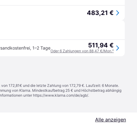
483,21 €
511,94 €
rsandkostenfrei
,
1–2 Tage
Oder 6 Zahlungen von 88,47 €/Mon.
²
n von 172,81€ und die letzte Zahlung von 172,79 €. Laufzeit: 6 Monate.
stimmung von Klarna. Mindestkaufbetrag 25 € und Höchstbetrag abhängig
Informationen unter
https://www.klarna.com/de/agb/
.
Alle anzeigen