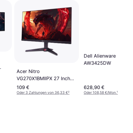
Dell Alienware
AW3425DW
Acer Nitro
VG270X1BMIIPX 27 Inch
Full-HD Gaming Monitor
109 €
628,90 €
Oder 3 Zahlungen von 36,33 €
²
Oder 108,58 €/Mon.
¹