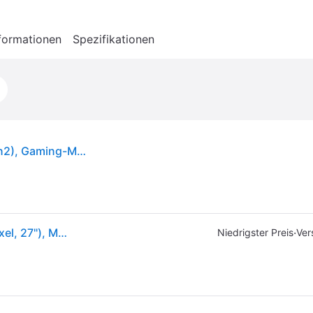
formationen
Spezifikationen
ROG Strix OLED XG27AQDMGR (XG27AQDMG Gen2), Gaming-Monitor
ASUS ROG Strix XG27AQDMG Gen2 (2560 x 1440 Pixel, 27"), Monitor, Schwarz
·
Niedrigster Preis
Ver