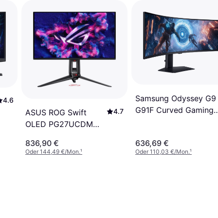
Samsung Odyssey G9
4.6
G91F Curved Gaming
4.7
ASUS ROG Swift
Monitor
OLED PG27UCDM
Gaming Monitor
836,90 €
636,69 €
Oder 144,49 €/Mon.
¹
Oder 110,03 €/Mon.
¹