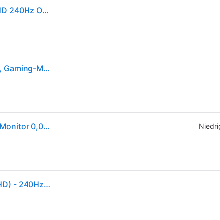
Monitor Asus ROG Strix XG27AQDMGR 26,5" Quad HD 240Hz OLED 0,03ms G-SYNC FreeSync HDR10
ROG Strix OLED XG27AQDMGR (XG27AQDMG Gen2), Gaming-Monitor
ASUS ROG Strix OLED XG27AQDMGR 26,5 Zoll QHD Monitor 0,03 ms Reaktionszeit 240 Hz
Niedri
27" ASUS ROG Strix XG27AQDMGR - 2560x1440 (QHD) - 240Hz - OLED