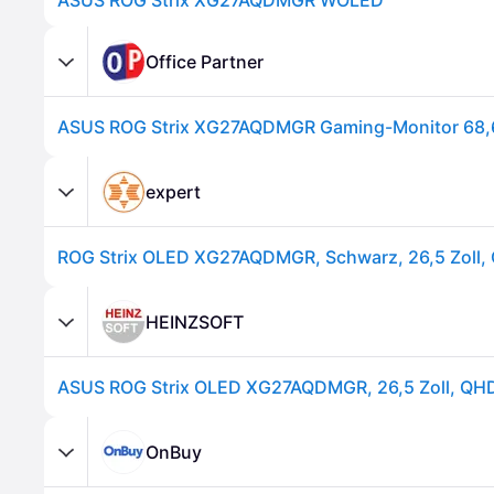
ASUS ROG Strix XG27AQDMGR WOLED
Office Partner
ASUS ROG Strix XG27AQDMGR Gaming-Monitor 68,6
expert
HEINZSOFT
OnBuy