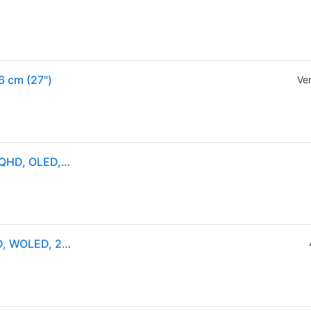
 cm (27")
Ve
ROG Strix OLED XG27AQDMGR, Schwarz, 26,5 Zoll, QHD, OLED, 240 Hz, 0,03 ms
ASUS ROG Strix OLED XG27AQDMGR, 26,5 Zoll, QHD, WOLED, 240Hz, 0,03ms, HDR10