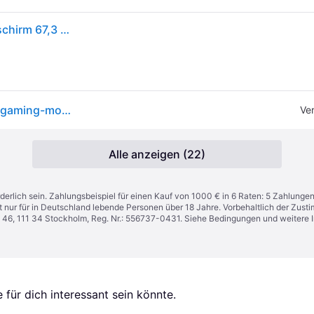
ASUS ROG Strix OLED XG27AQDMGR Computerbildschirm 67,3 90LM0CC0-B01171
Asus Rog Strix Xg27aqdmgr 68,6 Cm (27 Zoll) Oled-gaming-monitor 240hz
Ve
Alle anzeigen (22)
derlich sein. Zahlungsbeispiel für einen Kauf von 1000 € in 6 Raten: 5 Zahlunge
t nur für in Deutschland lebende Personen über 18 Jahre. Vorbehaltlich der Zu
n 46, 111 34 Stockholm, Reg. Nr.: 556737-0431. Siehe Bedingungen und weitere 
für dich interessant sein könnte.