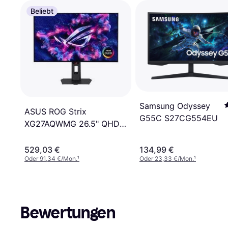
Beliebt
Samsung Odyssey
ASUS ROG Strix
G55C S27CG554EU
XG27AQWMG 26.5" QHD
OLED 280Hz Gaming
Monitor
529,03 €
134,99 €
Oder 91,34 €/Mon.
¹
Oder 23,33 €/Mon.
¹
Bewertungen