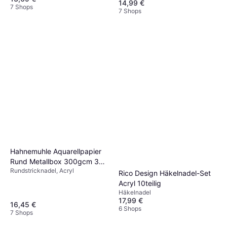
14,99 €
7 Shops
7 Shops
Hahnemuhle Aquarellpapier
Rund Metallbox 300gcm 30
Rundstricknadel, Acryl
Blatt
Rico Design Häkelnadel-Set
Acryl 10teilig
Häkelnadel
17,99 €
16,45 €
6 Shops
7 Shops