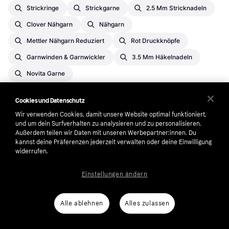
Strickringe
Strickgarne
2.5 Mm Stricknadeln
Clover Nähgarn
Nähgarn
Mettler Nähgarn Reduziert
Rot Druckknöpfe
Garnwinden & Garnwickler
3.5 Mm Häkelnadeln
Novita Garne
Cookies und Datenschutz
¹
Vorbehaltlich Kreditwürdigkeitsprüfung.
Wir verwenden Cookies, damit unsere Website optimal funktioniert,
und um dein Surfverhalten zu analysieren und zu personalisieren.
Außerdem teilen wir Daten mit unseren Werbepartner:innen. Du
kannst deine Präferenzen jederzeit verwalten oder deine Einwilligung
widerrufen.
Klarna
Einstellungen ändern
Über uns
Anti-Geldwäsche
Karriere
Auto-Track
Alle ablehnen
Alles zulassen
AGB
Barrierefreiheit
Presse
Impressum