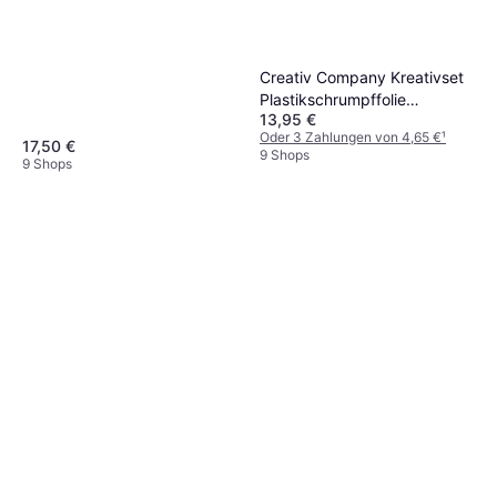
Creativ Company Kreativset
Plastikschrumpffolie
13,95 €
Schmuck Multi
Oder 3 Zahlungen von 4,65 €
¹
17,50 €
9 Shops
9 Shops