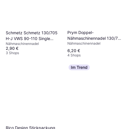
Prym Doppel-
Schmetz Schmetz 130/705
Nähmaschinennadel 130/705
H-J VWS 90-110 Single
Nähmaschinennadel
Nähmaschinennadel
2,5mm Stretch Nr.75
Sewing Needle
2,90 €
6,20 €
3 Shops
4 Shops
Im Trend
Rico Design Stickpackung