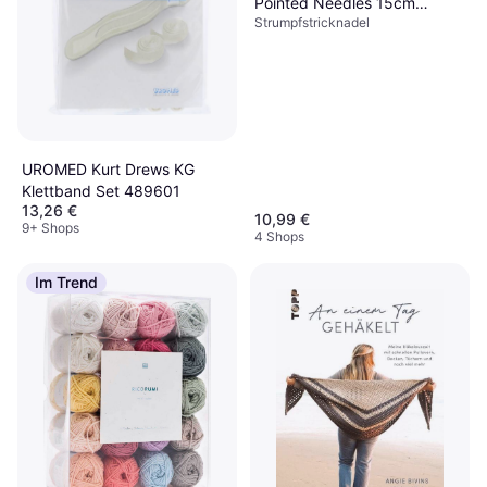
Pointed Needles 15cm
Strumpfstricknadel
2.50mm
UROMED Kurt Drews KG
Klettband Set 489601
13,26 €
10,99 €
9+ Shops
4 Shops
Im Trend