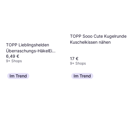
Materialwahl zu treffen.
Material für dein Vorhaben hast.
für ein dichteres Maschenbild, ideal für feine
Strickarbeiten wie Socken oder Handschuhe.
Achte darauf, dass Nadelstärke und Garn
zueinander passen, um das gewünschte
Ergebnis zu erzielen.
TOPP Sooo Cute Kugelrunde
Kuschelkissen nähen
TOPP Lieblingshelden
Überraschungs-HäkelEi
6,49 €
kreativ.kompakt
17 €
9+ Shops
9+ Shops
Im Trend
Im Trend