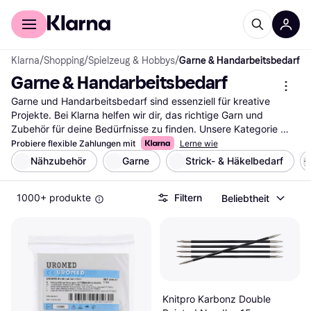
Für Shopper
Für Händler
Klarna
/
Shopping
/
Spielzeug & Hobbys
/
Garne & Handarbeitsbedarf
Garne & Handarbeitsbedarf
Garne und Handarbeitsbedarf sind essenziell für kreative 
Projekte. Bei Klarna helfen wir dir, das richtige Garn und 
Zubehör für deine Bedürfnisse zu finden. Unsere Kategorie 
bietet eine breite Auswahl, die du mit unseren praktischen 
Probiere flexible Zahlungen mit
Lerne wie
Filtern leicht durchsuchen kannst. Egal, ob du nach 
Nähzubehör
Garne
Strick- & Häkelbedarf
Baumwollgarn, Wolle oder speziellen Stricknadeln suchst, 
unsere Filter leiten dich schnell zum passenden Produkt. Du 
1000+ produkte
Filtern
Beliebtheit
kannst nach Farbe, Material oder Preis filtern, um deine 
Auswahl weiter einzugrenzen. So findest du genau das, was du 
für dein Projekt benötigst. Lies die Bewertungen anderer 
Nutzer, um mehr über deren Erfahrungen zu erfahren und die 
richtige Wahl zu treffen. Beginne deine Suche hier und finde 
alles, was du für deine Handarbeitsprojekte brauchst.
Mehr über garne & handarbeitsbedarf »
Knitpro Karbonz Double