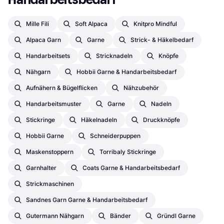
Mille Fili
Soft Alpaca
Knitpro Mindful
Alpaca Garn
Garne
Strick- & Häkelbedarf
Handarbeitsets
Stricknadeln
Knöpfe
Nähgarn
Hobbii Garne & Handarbeitsbedarf
Aufnähern & Bügelflicken
Nähzubehör
Handarbeitsmuster
Garne
Nadeln
Stickringe
Häkelnadeln
Druckknöpfe
Hobbii Garne
Schneiderpuppen
Maskenstoppern
Torribaly Stickringe
Garnhalter
Coats Garne & Handarbeitsbedarf
Strickmaschinen
Sandnes Garn Garne & Handarbeitsbedarf
Gutermann Nähgarn
Bänder
Gründl Garne