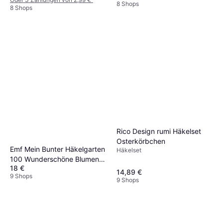
8 Shops
8 Shops
Rico Design rumi Häkelset
Osterkörbchen
Emf Mein Bunter Häkelgarten
Häkelset
100 Wunderschöne Blumen
18 €
und Blüten
14,89 €
9 Shops
9 Shops