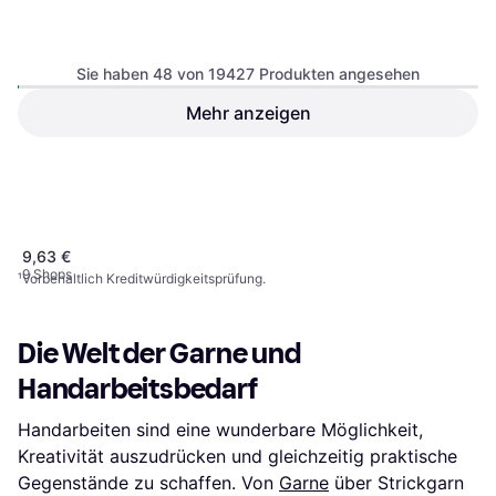
Sie haben 48 von 19427 Produkten angesehen
Creative Knitting Starter Kit
Mehr anzeigen
21,99 €
Staedtler 553 01
8 Shops
1
2
3
...
204
...
405
Schnellverstellzirkel mit
9,63 €
Drucktastenmechanik
9 Shops
¹
Vorbehaltlich Kreditwürdigkeitsprüfung.
Die Welt der Garne und
Handarbeitsbedarf
Handarbeiten sind eine wunderbare Möglichkeit,
Kreativität auszudrücken und gleichzeitig praktische
Gegenstände zu schaffen. Von
Garne
über Strickgarn