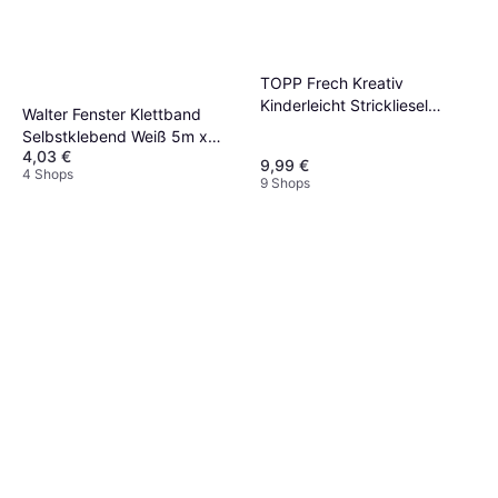
TOPP Frech Kreativ
Kinderleicht Strickliesel
Walter Fenster Klettband
Handarbeitsset
Selbstklebend Weiß 5m x
4,03 €
1cm
9,99 €
4 Shops
9 Shops