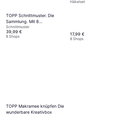
Häkelset
TOPP Schnittmuster. Die
Sammlung. Mit 8
Schnittmuster
Schnittmusterbogen in
39,99 €
praktischer Tasche
17,99 €
8 Shops
8 Shops
TOPP Makramee knüpfen Die
wunderbare Kreativbox