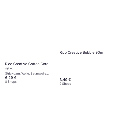
Rico Creative Bubble 90m
Rico Creative Cotton Cord
25m
Strickgarn, Wolle, Baumwolle,
6,29 €
100% Baumwolle
3,49 €
8 Shops
9 Shops