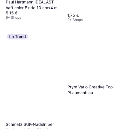
Paul Hartmann IDEALAST-
haft color Binde 10 cmx4 m
5,15 €
rot
1,75 €
9+ Shops
9+ Shops
Im Trend
Prym Vario Creative Tool
Pflaumenblau
Schmetz SUK-Nadeln 5er