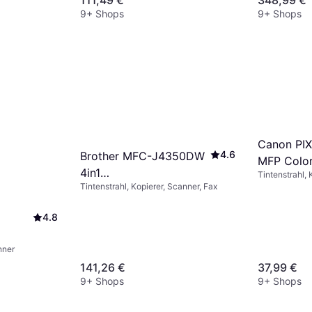
9+ Shops
9+ Shops
Canon PI
4.6
Brother MFC-J4350DW
MFP Colo
4in1
Tintenstrahl, 
Tintenstrahl, Kopierer, Scanner, Fax
Multifunktionsdrucker
4.8
nner
141,26 €
37,99 €
9+ Shops
9+ Shops