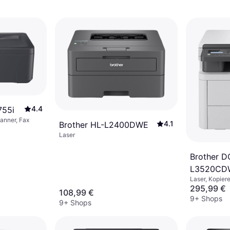
4.4
755i
canner, Fax
4.1
Brother HL-L2400DWE
Laser
Brother D
L3520CDW
Laser, Kopier
Multifunk
295,99 €
108,99 €
44,4 cm
9+ Shops
9+ Shops