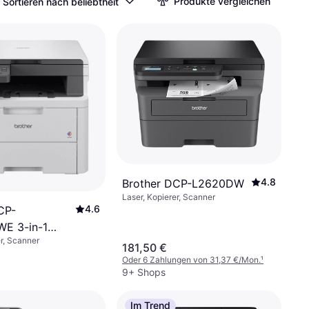
Produkte vergleichen
Sortieren nach beliebtheit
4.8
Brother DCP-L2620DW
Laser, Kopierer, Scanner
4.6
CP-
E 3-in-1
er, Scanner
tionsdrucker
181,50 €
Oder 6 Zahlungen von 31,37 €/Mon.
¹
9+ Shops
Im Trend