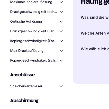
Häufig g
Maximale Kopierauflösung
Druckgeschwindigkeit (schwarz)
Was sind die w
Optische Auflösung
Drucker sind G
Druckgeschwindigkeit (Farbe)
Welche Arten v
Papier bringen
Druckqualität, 
Kopiergeschwindigkeit (Farbe)
Drucker sind in
Druckqualität
i
Wie wähle ich 
Tintenstrahl- 
Max Druckauflösung
Geschwindigke
eignen sich gut
kannst.
Konnekt
Kopiergeschwindigkeit (schwarz)
Drucker sollte
Laserdrucker
si
Drucken von ve
ausgewählt wer
kostengünstig
Überlege dir, 
großen Mengen
Anschlüsse
Fotos
drucken 
insbesondere b
Speicherkartenleser
Kompatibilität
m
Abschirmung