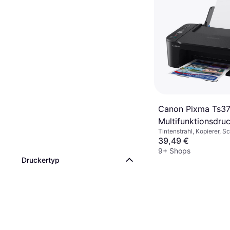
Canon Pixma Ts37
Multifunktionsdru
Tintenstrahl, Kopierer, S
A4
39,49 €
9+ Shops
Druckertyp