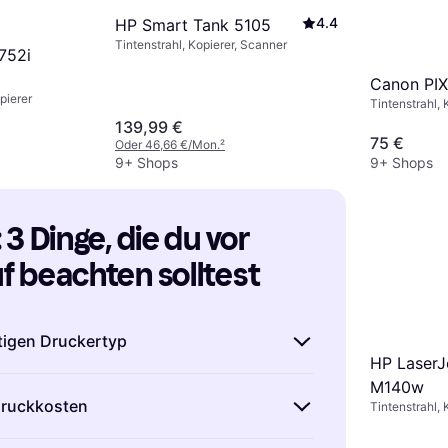
4.4
HP Smart Tank 5105
Tintenstrahl, Kopierer, Scanner
752i
Canon PI
pierer
cker
Tintenstrahl, 
139,99 €
75 €
Oder 46,66 €/Mon.
²
9+ Shops
9+ Shops
3 Dinge, die du vor 
 beachten solltest
tigen Druckertyp
HP LaserJ
M140w
 Drucker kaufst, überlege genau, welche
Druckkosten
Tintenstrahl, 
r am besten zu deinen Bedürfnissen
rahldrucker
sind ideal für den