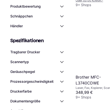
Oder 53,00 €/Mon.
²
9+ Shops
Produktbewertung
Schnäppchen
Händler
Spezifikationen
Tragbarer Drucker
Scannertyp
Geräuschpegel
Brother MFC-
Prozessorgeschwindigkeit
L3740CDWE
Laser, Fax, Kopierer, Sca
Druckerfarbe
348,99 €
9+ Shops
Dokumentengröße