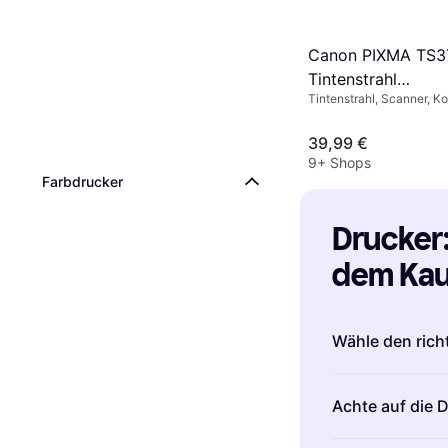
Canon PIXMA TS3
Tintenstrahl
Tintenstrahl, Scanner, Ko
Multifunktionsdru
39,99 €
9+ Shops
Farbdrucker
Drucker: 
dem Kauf
Wähle den rich
Bevor du einen
Achte auf die 
Art von Drucke
passt.
Tintenst