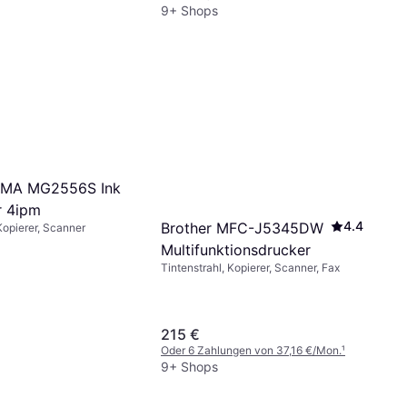
9+ Shops
XMA MG2556S Ink
r 4ipm
4.4
Brother MFC-J5345DW
Kopierer, Scanner
Multifunktionsdrucker
Tintenstrahl, Kopierer, Scanner, Fax
215 €
Oder 6 Zahlungen von 37,16 €/Mon.
¹
9+ Shops