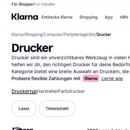
Für Shopper
Für Händler
Entdecke Klarna
Shopping
App
Hilfe
Klarna
/
Shopping
/
Computer
/
Peripheriegeräte
/
Drucker
Zahlungsmethoden
Shops
Drucker
Zahlungsmethoden
Kaufla
Sofort bezahlen
eBay
Bezahle in 3
Temu
Drucker sind ein unverzichtbares Werkzeug in vielen H
Teilzahlungen
Samsu
helfen wir dir, den richtigen Drucker für deine Bedürf
Bezahle in bis zu 30
SHEIN
Kategorie bietet eine breite Auswahl an Druckern, die 
Tagen
durchsuchen kannst. Egal, ob du nach einem Tintenstr
Probiere flexible Zahlungen mit
Lerne wie
Ratenzahlung
Multifunktionsgerät suchst, unsere Filter leiten dich s
Alle Shops
Druckertyp
Hersteller
Farbdrucker
auch nach Marke, Preis und Nutzerbewertungen filtern
verfeinern. So findest du genau den Drucker, der dein
Bewertungen anderer Nutzer, um mehr über deren Erfa
Laser
Tintenstrahl
überlegte Entscheidung zu treffen. Beginne deine Suc
finde das Gerät, das deinen Anforderungen gerecht wi