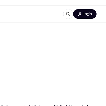
Login
Weitere Informationen
sstattung
M
Was ist Klarna?
Artikel
tegorien